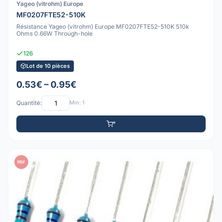
Yageo (vitrohm) Europe
MF0207FTE52-510K
Résistance Yageo (vitrohm) Europe MF0207FTE52-510K 510k
Ohms 0.66W Through-hole
126
Lot de 10 pièces
0.53€ – 0.95€
Quantité:
Min: 1
PDF