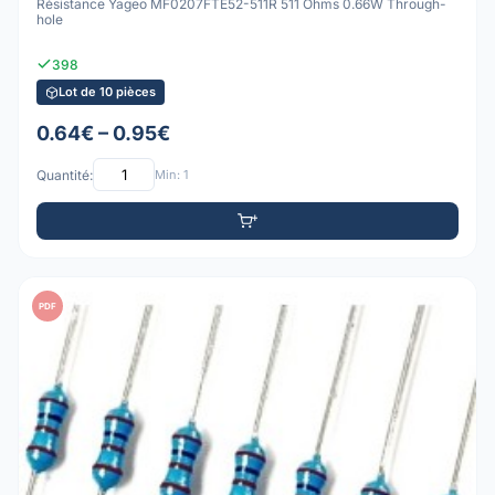
Résistance Yageo MF0207FTE52-511R 511 Ohms 0.66W Through-
hole
398
Lot de 10 pièces
0.64€ – 0.95€
Quantité:
Min: 1
PDF