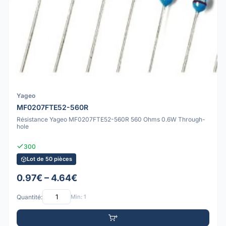
Yageo
MF0207FTE52-560R
Résistance Yageo MF0207FTE52-560R 560 Ohms 0.6W Through-
hole
300
Lot de 50 pièces
0.97€ – 4.64€
Quantité:
Min: 1