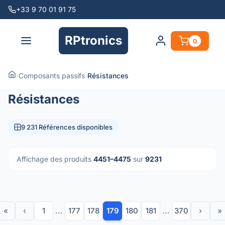
+33 9 70 01 91 75
RPtronics
0
›
Composants passifs
›
Résistances
Résistances
9 231 Références disponibles
Affichage des produits
4451–4475
sur
9231
«
‹
1
...
177
178
179
180
181
...
370
›
»