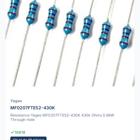
Yageo
MF0207FTE52-430K
Résistance Yageo MF0207FTE52-430K 430k Ohms 0.66W
Through-hole
10619