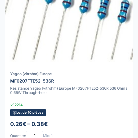
Yageo (vitrohm) Europe
MF0207FTE52-536R
Résistance Yageo (vitrohm) Europe MF0207FTE52-536R 536 Ohms
0.66W Through-hole
2214
Lot de 10 pièces
0.26€ – 0.38€
Quantité:
Min: 1