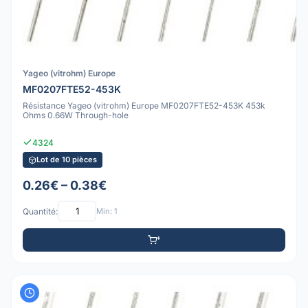
Yageo (vitrohm) Europe
MF0207FTE52-453K
Résistance Yageo (vitrohm) Europe MF0207FTE52-453K 453k
Ohms 0.66W Through-hole
4324
Lot de 10 pièces
0.26€ – 0.38€
Quantité:
Min: 1