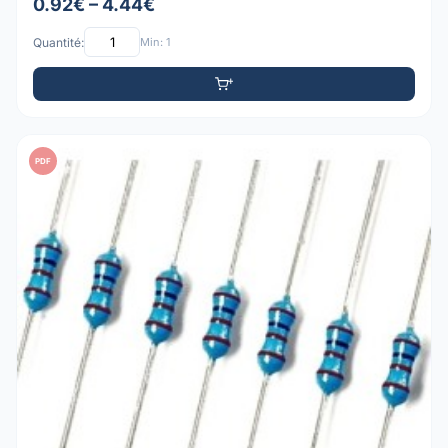
0.92€ – 4.44€
Quantité:
Min: 1
PDF