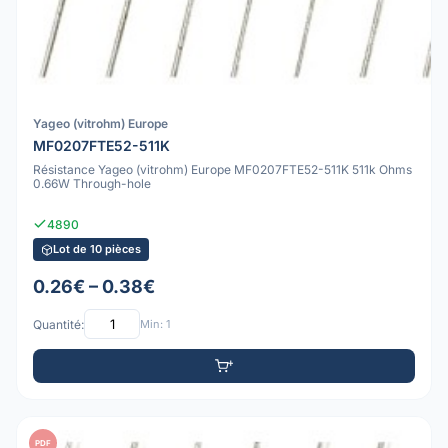
Yageo (vitrohm) Europe
MF0207FTE52-511K
Résistance Yageo (vitrohm) Europe MF0207FTE52-511K 511k Ohms
0.66W Through-hole
4890
Lot de 10 pièces
0.26€ – 0.38€
Quantité:
Min: 1
PDF