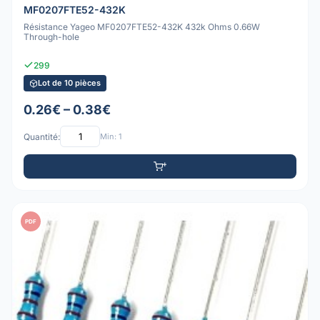
MF0207FTE52-432K
Résistance Yageo MF0207FTE52-432K 432k Ohms 0.66W
Through-hole
299
Lot de 10 pièces
0.26€ – 0.38€
Quantité:
Min: 1
PDF