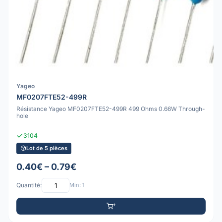
Yageo
MF0207FTE52-499R
Résistance Yageo MF0207FTE52-499R 499 Ohms 0.66W Through-
hole
3104
Lot de 5 pièces
0.40€ – 0.79€
Quantité:
Min: 1