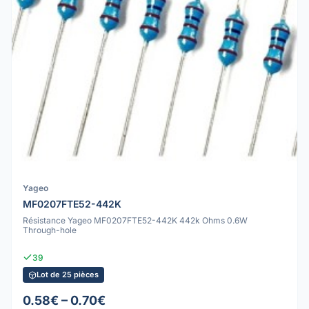
Yageo
MF0207FTE52-442K
Résistance Yageo MF0207FTE52-442K 442k Ohms 0.6W
Through-hole
39
Lot de 25 pièces
0.58€ – 0.70€