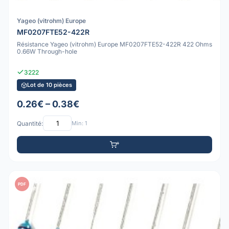
Yageo (vitrohm) Europe
MF0207FTE52-422R
Résistance Yageo (vitrohm) Europe MF0207FTE52-422R 422 Ohms
0.66W Through-hole
3222
Lot de 10 pièces
0.26€ – 0.38€
Quantité:
Min: 1
PDF