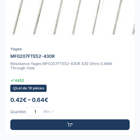
Yageo
MF0207FTE52-430R
Résistance Yageo MF0207FTE52-430R 430 Ohms 0.66W
Through-hole
4452
Lot de 10 pièces
0.42€ – 0.64€
Quantité:
Min: 1