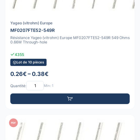
Yageo (vitrohm) Europe
MF0207FTE52-549R
Résistance Yageo (vitrohm) Europe MF0207FTE52-549R 549 Ohms
0.66W Through-hole
4355
Lot de 10 pièces
0.26€ – 0.38€
Quantité:
Min: 1
PDF