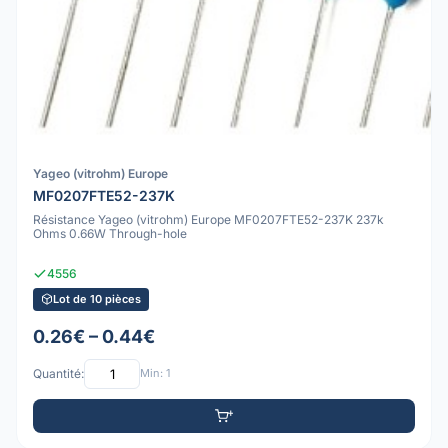
Yageo (vitrohm) Europe
MF0207FTE52-237K
Résistance Yageo (vitrohm) Europe MF0207FTE52-237K 237k
Ohms 0.66W Through-hole
4556
Lot de 10 pièces
0.26€ – 0.44€
Quantité:
Min: 1