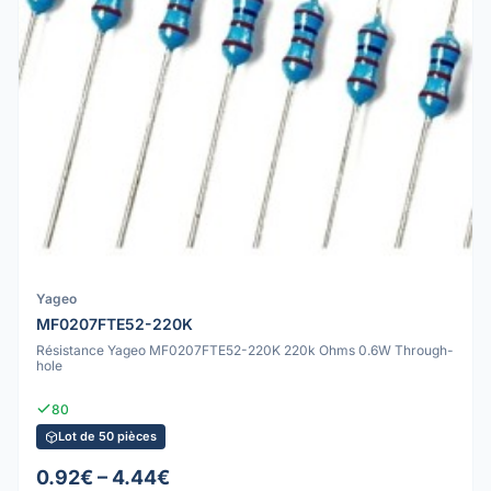
Yageo
MF0207FTE52-220K
Résistance Yageo MF0207FTE52-220K 220k Ohms 0.6W Through-
hole
80
Lot de 50 pièces
0.92€ – 4.44€