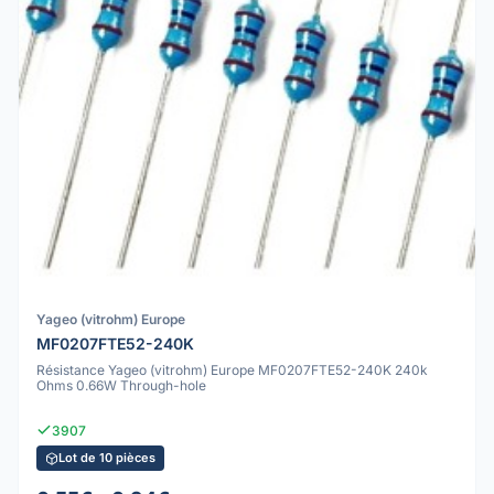
Yageo (vitrohm) Europe
MF0207FTE52-240K
Résistance Yageo (vitrohm) Europe MF0207FTE52-240K 240k
Ohms 0.66W Through-hole
3907
Lot de 10 pièces