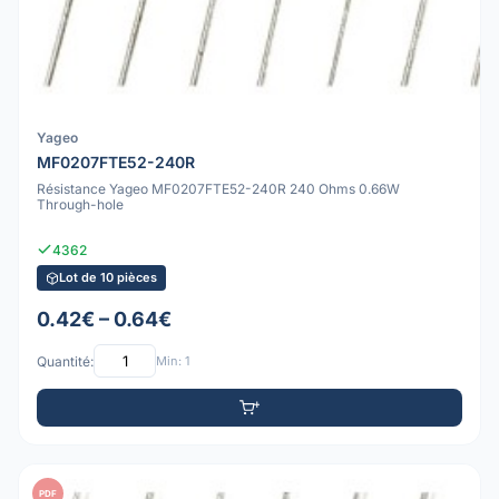
Yageo
MF0207FTE52-240R
Résistance Yageo MF0207FTE52-240R 240 Ohms 0.66W
Through-hole
4362
Lot de 10 pièces
0.42€ – 0.64€
Quantité:
Min: 1
PDF