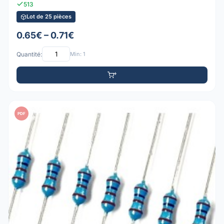
513
Lot de 25 pièces
0.65€ – 0.71€
Quantité:
Min: 1
PDF