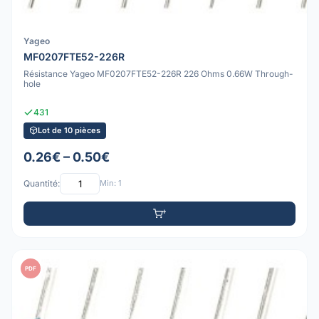
Yageo
MF0207FTE52-226R
Résistance Yageo MF0207FTE52-226R 226 Ohms 0.66W Through-
hole
431
Lot de 10 pièces
0.26€ – 0.50€
Quantité:
Min: 1
PDF