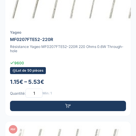
Yageo
MF0207FTE52-220R
Résistance Yageo MF0207FTE52-220R 220 Ohms 0.6W Through-
hole
9600
Lot de 50 pièces
1.15€ – 5.53€
Quantité:
Min: 1
PDF