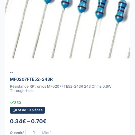
--
MF0207FTE52-243R
Résistance RPtronics MF0207FTE52-243R 243 Ohms 0.6W
Through-hole
350
Lot de 10 pièces
0.34€ – 0.70€
Quantité:
Min: 1