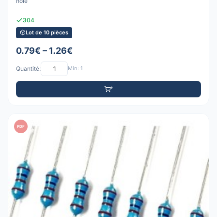
hole
304
Lot de 10 pièces
0.79€ – 1.26€
Quantité:
Min: 1
PDF