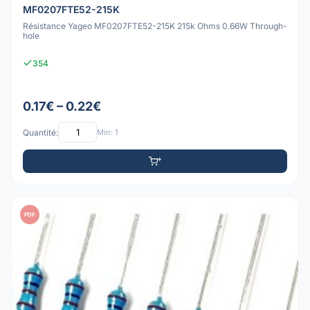
MF0207FTE52-215K
Résistance Yageo MF0207FTE52-215K 215k Ohms 0.66W Through-
hole
354
0.17€ – 0.22€
Quantité:
Min: 1
PDF