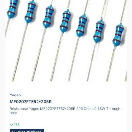
Yageo
MF0207FTE52-205R
Résistance Yageo MF0207FTE52-205R 205 Ohms 0.66W Through-
hole
175