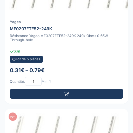
Yageo
MF0207FTE52-249K
Résistance Yageo MF0207FTE52-249K 249k Ohms 0.66W
Through-hole
225
Lot de 5 pièces
0.31€ – 0.79€
Quantité:
Min: 1
PDF