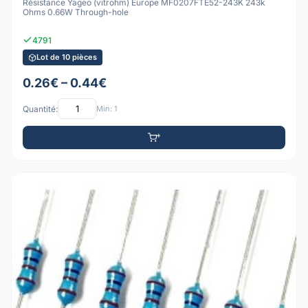
Résistance Yageo (vitrohm) Europe MF0207FTE52-243K 243k
Ohms 0.66W Through-hole
4791
Lot de 10 pièces
0.26€ – 0.44€
Quantité:
Min: 1