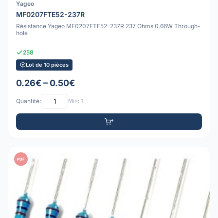
Yageo
MF0207FTE52-237R
Résistance Yageo MF0207FTE52-237R 237 Ohms 0.66W Through-
hole
258
Lot de 10 pièces
0.26€ – 0.50€
Quantité:
Min: 1
PDF