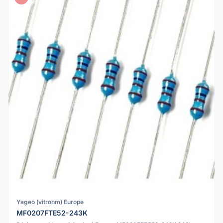
Yageo (vitrohm) Europe
MF0207FTE52-243K