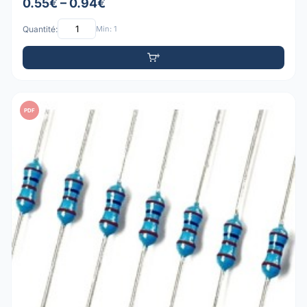
0.55€ – 0.94€
Quantité:
Min: 1
PDF