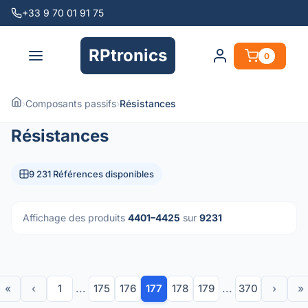
+33 9 70 01 91 75
RPtronics
0
›
Composants passifs
›
Résistances
Résistances
9 231 Références disponibles
Affichage des produits
4401–4425
sur
9231
«
‹
1
...
175
176
177
178
179
...
370
›
»