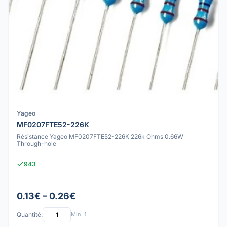
Yageo
MF0207FTE52-226K
Résistance Yageo MF0207FTE52-226K 226k Ohms 0.66W
Through-hole
943
0.13€ – 0.26€
Quantité:
Min: 1