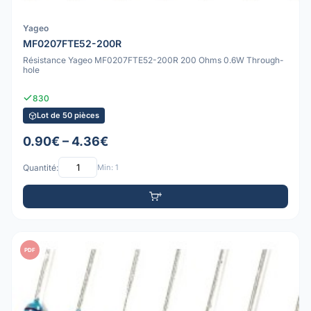
Yageo
MF0207FTE52-200R
Résistance Yageo MF0207FTE52-200R 200 Ohms 0.6W Through-
hole
830
Lot de 50 pièces
0.90€ – 4.36€
Quantité:
Min: 1
PDF