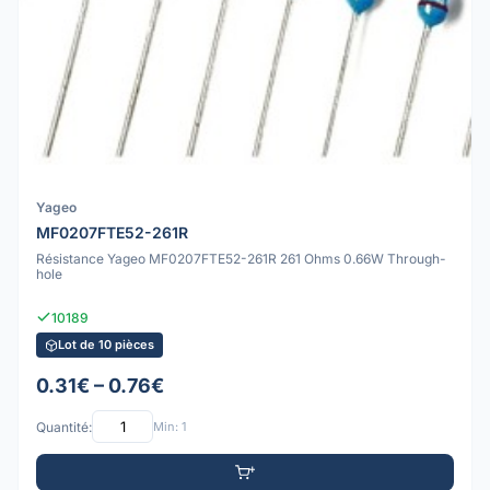
Yageo
MF0207FTE52-261R
Résistance Yageo MF0207FTE52-261R 261 Ohms 0.66W Through-
hole
10189
Lot de 10 pièces
0.31€ – 0.76€
Quantité:
Min: 1