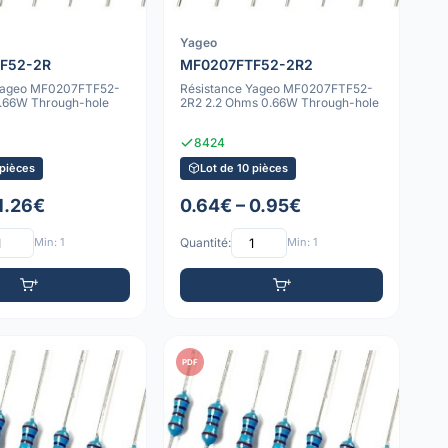
Yageo
F52-2R
MF0207FTF52-2R2
 Yageo MF0207FTF52-
Résistance Yageo MF0207FTF52-
.66W Through-hole
2R2 2.2 Ohms 0.66W Through-hole
8424
 pièces
Lot de 10 pièces
 1.26€
0.64€ – 0.95€
Min: 1
Quantité:
Min: 1
PDF