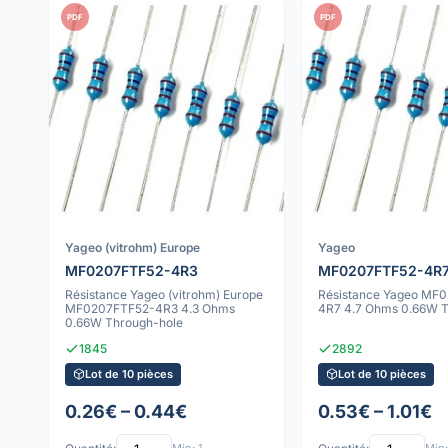
PDF
PDF
Yageo (vitrohm) Europe
Yageo
MF0207FTF52-4R3
MF0207FTF52-4R
Résistance Yageo (vitrohm) Europe
Résistance Yageo MF
MF0207FTF52-4R3 4.3 Ohms
4R7 4.7 Ohms 0.66W T
0.66W Through-hole
1845
2892
Lot de 10 pièces
Lot de 10 pièces
0.26€ – 0.44€
0.53€ – 1.01€