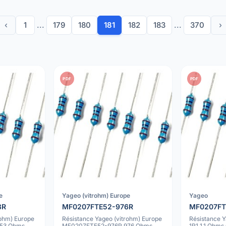
‹
1
...
179
180
181
182
183
...
370
›
PDF
PDF
e
Yageo (vitrohm) Europe
Yageo
3R
MF0207FTE52-976R
MF0207FT
rohm) Europe
Résistance Yageo (vitrohm) Europe
Résistance
53 Ohms
MF0207FTE52-976R 976 Ohms
1R1 1.1 Ohm