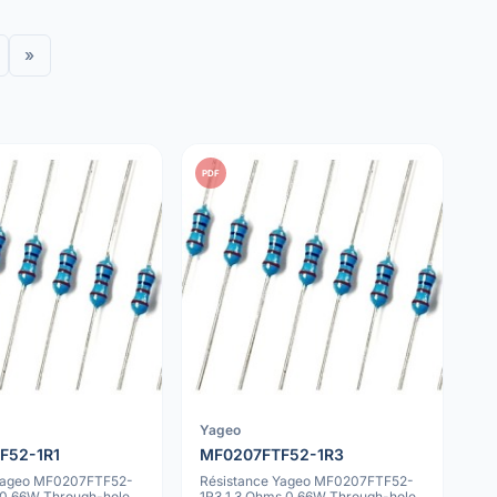
»
PDF
Yageo
F52-1R1
MF0207FTF52-1R3
 Yageo MF0207FTF52-
Résistance Yageo MF0207FTF52-
s 0.66W Through-hole
1R3 1.3 Ohms 0.66W Through-hole