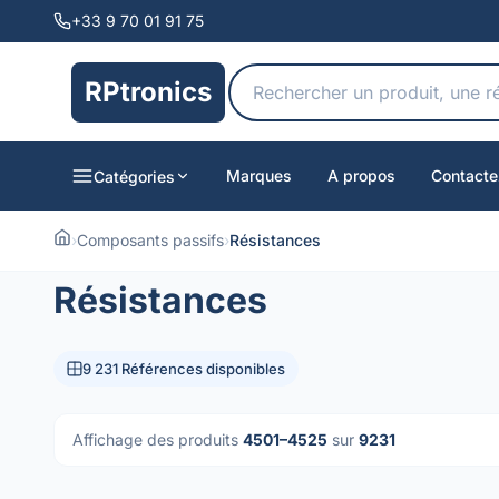
+33 9 70 01 91 75
RPtronics
Marques
A propos
Contacte
Catégories
›
Composants passifs
›
Résistances
Résistances
9 231 Références disponibles
Affichage des produits
4501–4525
sur
9231