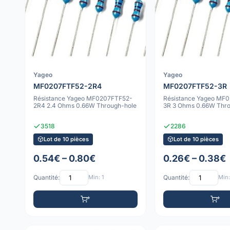
Yageo
Yageo
MF0207FTF52-2R4
MF0207FTF52-3R
Résistance Yageo MF0207FTF52-
Résistance Yageo MF
2R4 2.4 Ohms 0.66W Through-hole
3R 3 Ohms 0.66W Thro
3518
2286
Lot de 10 pièces
Lot de 10 pièces
0.54€ – 0.80€
0.26€ – 0.38€
Quantité:
Min: 1
Quantité:
Min: