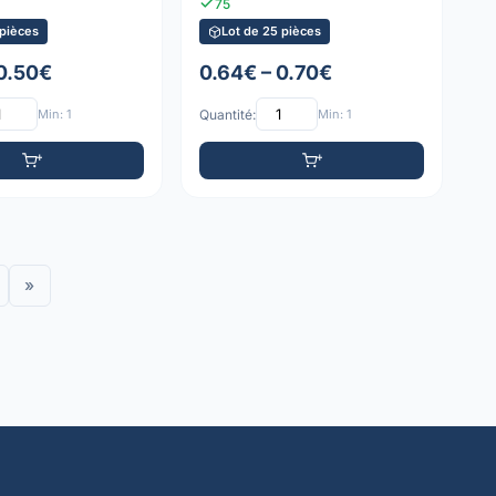
75
 pièces
Lot de 25 pièces
 0.50€
0.64€ – 0.70€
Min: 1
Quantité:
Min: 1
»