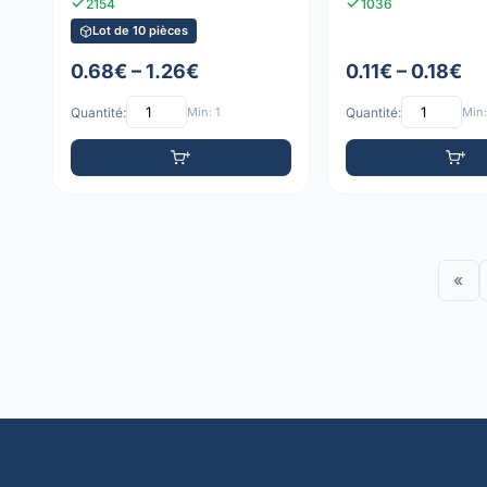
2154
1036
Lot de 10 pièces
0.68€ – 1.26€
0.11€ – 0.18€
Quantité:
Min: 1
Quantité:
Min:
«