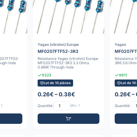
Yageo (vitrohm) Europe
Yageo
MF0207FTF52-3R3
MF0207FT
0207FTF52-
Résistance Yageo (vitrohm) Europe
Résistance
ugh-hole
MF0207FTF52-3R3 3.3 Ohms
3R6 3.6 Ohm
0.66W Through-hole
9323
9911
Lot de 10 pièces
Lot de 10
0.26€ – 0.38€
0.26€ –
 1
Quantité:
Min: 1
Quantité: