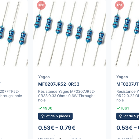
PDF
PDF
Yageo
Yageo
7
MF0207JR52-0R33
MF0207JT
0207FTF52-
Résistance Yageo MF0207JR52-
Résistance
hrough-hole
0R33 0.33 Ohms 0.6W Through-
0R22 0.22 O
hole
hole
4930
1861
Lot de 5 pièces
Lot de 5 
0.53€ – 0.79€
0.53€ –