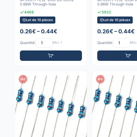
0.66W Through-hole
0.66W Through-hole
4468
3932
Lot de 10 pièces
Lot de 10 pièces
0.26€ – 0.44€
0.26€ – 0.44€
Quantité:
Min: 1
Quantité:
Min:
PDF
PDF