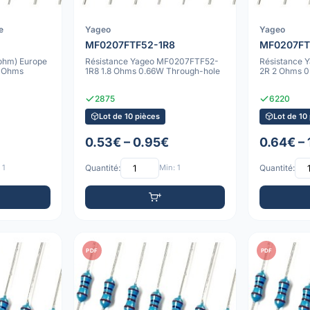
e
Yageo
Yageo
MF0207FTF52-1R8
MF0207FT
rohm) Europe
Résistance Yageo MF0207FTF52-
Résistance
 Ohms
1R8 1.8 Ohms 0.66W Through-hole
2R 2 Ohms 0
2875
6220
Lot de 10 pièces
Lot de 10
0.53€ – 0.95€
0.64€ –
 1
Quantité:
Min: 1
Quantité:
PDF
PDF