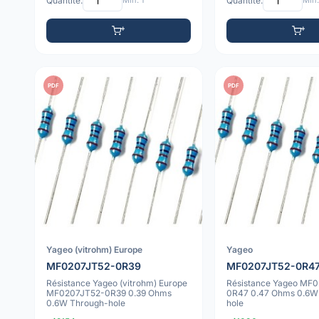
Quantité:
Min: 1
Quantité:
Min:
PDF
PDF
Yageo (vitrohm) Europe
Yageo
MF0207JT52-0R39
MF0207JT52-0R4
Résistance Yageo (vitrohm) Europe
Résistance Yageo MF
MF0207JT52-0R39 0.39 Ohms
0R47 0.47 Ohms 0.6W
0.6W Through-hole
hole