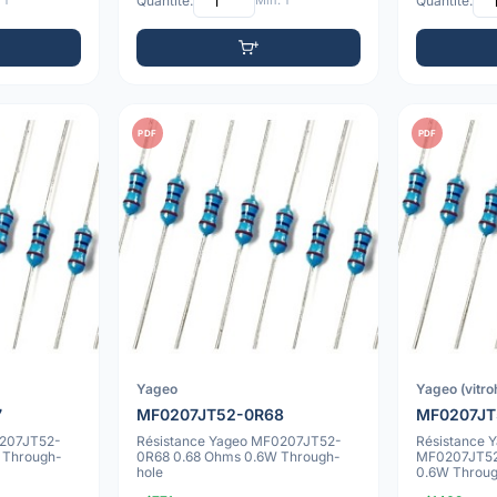
 1
Quantité:
Min: 1
Quantité:
PDF
PDF
Yageo
Yageo (vitr
7
MF0207JT52-0R68
MF0207JT
0207JT52-
Résistance Yageo MF0207JT52-
Résistance Y
 Through-
0R68 0.68 Ohms 0.6W Through-
MF0207JT52
hole
0.6W Throug