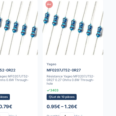
PDF
Yageo
52-0R22
MF0207JT52-0R27
 Yageo MF0207JT52-
Résistance Yageo MF0207JT52-
hms 0.6W Through-
0R27 0.27 Ohms 0.6W Through-
hole
3403
pièces
Lot de 10 pièces
 0.79€
0.95€ – 1.26€