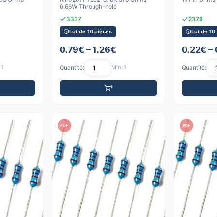
0.66W Through-hole
3337
2379
Lot de 10 pièces
Lot de 10
0.79€ – 1.26€
0.22€ –
 1
Quantité:
Min: 1
Quantité:
PDF
PDF