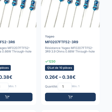
Yageo
F52-3R6
MF0207FTF52-3R9
 Yageo MF0207FTF52-
Résistance Yageo MF0207FTF52-
s 0.66W Through-hole
3R9 3.9 Ohms 0.66W Through-hole
1230
 pièces
Lot de 10 pièces
 0.38€
0.26€ – 0.38€
Min: 1
Quantité:
Min: 1