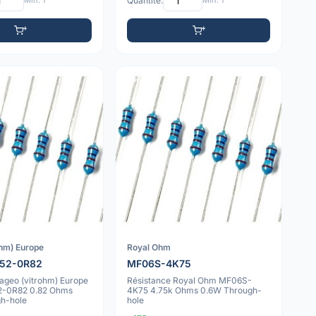
Min: 1
Quantité:
Min: 1
ohm) Europe
Royal Ohm
52-0R82
MF06S-4K75
ageo (vitrohm) Europe
Résistance Royal Ohm MF06S-
-0R82 0.82 Ohms
4K75 4.75k Ohms 0.6W Through-
h-hole
hole