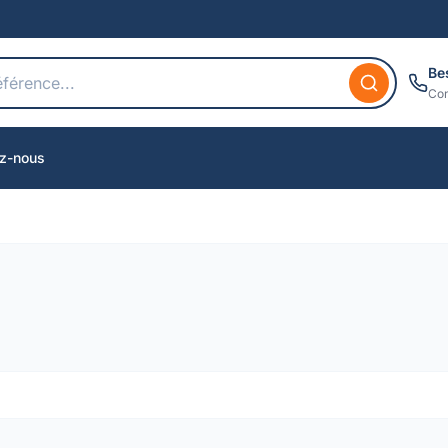
Be
Con
z-nous