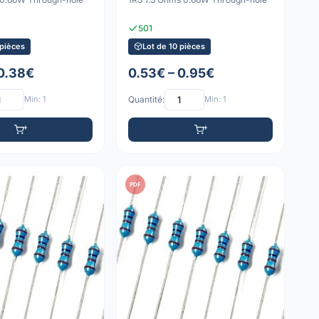
501
 pièces
Lot de 10 pièces
 0.38€
0.53€ – 0.95€
Min: 1
Quantité:
Min: 1
PDF