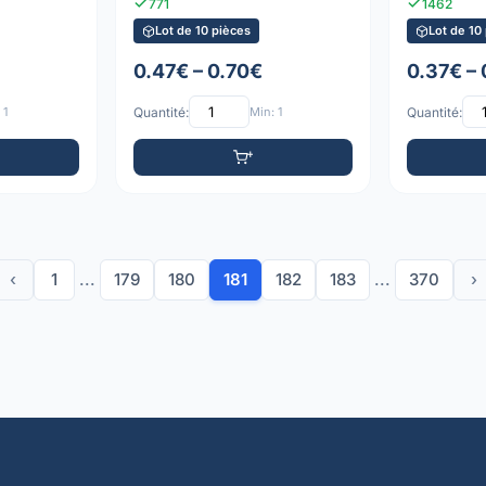
771
1462
Lot de 10 pièces
Lot de 10
0.47€ – 0.70€
0.37€ –
 1
Quantité:
Min: 1
Quantité:
‹
1
...
179
180
181
182
183
...
370
›