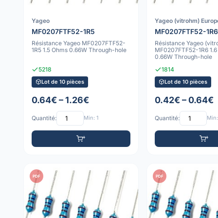
Yageo
Yageo (vitrohm) Europ
MF0207FTF52-1R5
MF0207FTF52-1R6
Résistance Yageo MF0207FTF52-
Résistance Yageo (vit
1R5 1.5 Ohms 0.66W Through-hole
MF0207FTF52-1R6 1.6
0.66W Through-hole
5218
1814
Lot de 10 pièces
Lot de 10 pièces
0.64€ – 1.26€
0.42€ – 0.64€
Quantité:
Min: 1
Quantité:
Min:
PDF
PDF