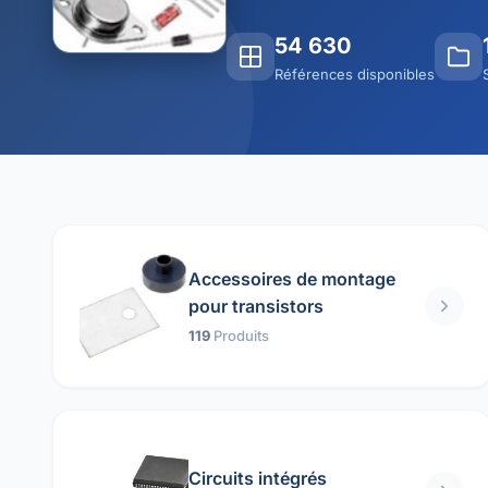
54 630
Références disponibles
Accessoires de montage
pour transistors
119
Produits
Circuits intégrés