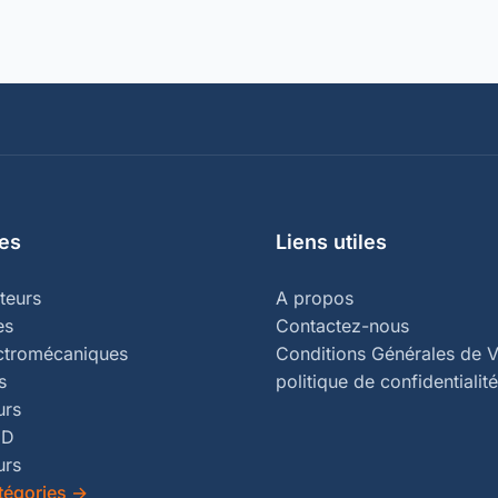
es
Liens utiles
teurs
A propos
es
Contactez-nous
ectromécaniques
Conditions Générales de V
s
politique de confidentialité
urs
ED
urs
tégories
→