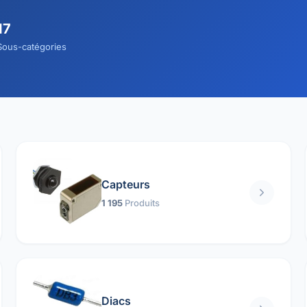
17
Sous-catégories
Capteurs
1 195
Produits
Diacs