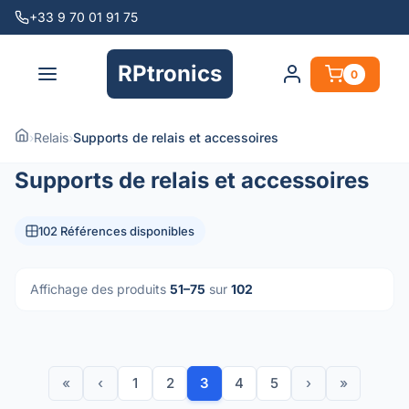
+33 9 70 01 91 75
RPtronics
0
›
Relais
›
Supports de relais et accessoires
Supports de relais et accessoires
102 Références disponibles
Affichage des produits
51–75
sur
102
«
‹
1
2
3
4
5
›
»