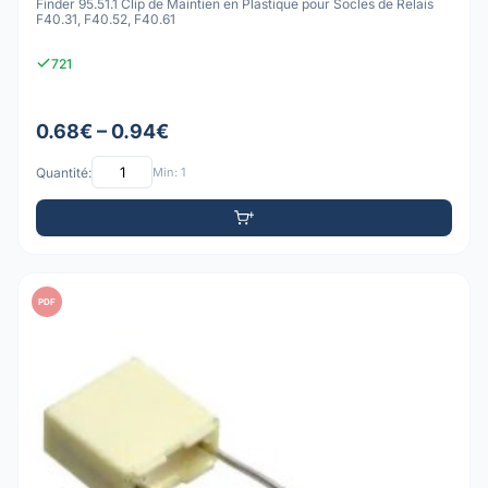
Finder 95.51.1 Clip de Maintien en Plastique pour Socles de Relais
F40.31, F40.52, F40.61
721
0.68€ – 0.94€
Quantité:
Min: 1
PDF