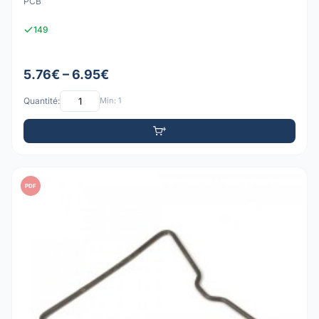
PCB
149
5.76€ – 6.95€
Quantité:
Min: 1
PDF