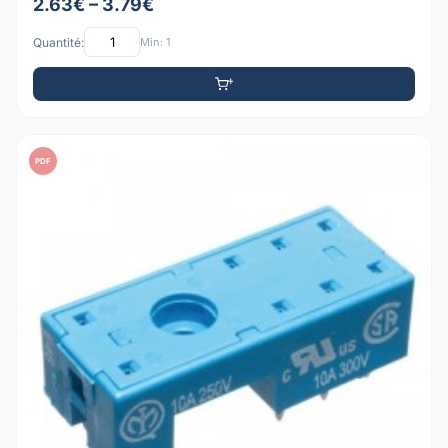
2.63€ – 3.79€
Quantité:
Min: 1
PDF