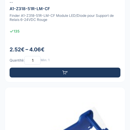
--
A1-Z318-51R-LM-CF
Finder A1-Z318-51R-LM-CF Module LED/Diode pour Support de
Relais 6-24VDC Rouge
135
2.52€ – 4.06€
Quantité:
Min: 1