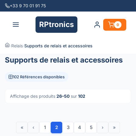
+33 9 70 01 91 75
RPtronics
0
›
Relais
›
Supports de relais et accessoires
Supports de relais et accessoires
102 Références disponibles
Affichage des produits
26–50
sur
102
«
‹
1
2
3
4
5
›
»