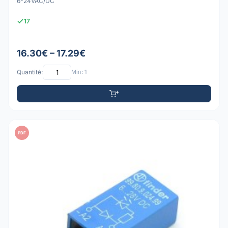
6-24VAC/DC
17
16.30€ – 17.29€
Quantité:
Min: 1
PDF