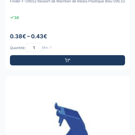
Finder F-09552 Ressort de Maintien de Relais Plastique Bleu 095.52
38
0.38€ – 0.43€
Quantité:
Min: 1