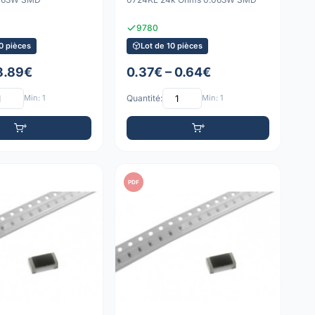
9780
0 pièces
Lot de 10 pièces
 8.89€
0.37€ – 0.64€
Min: 1
Quantité:
Min: 1
PDF