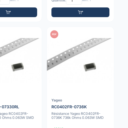
Min: 1
Quantité:
Min: 1
PDF
Yageo
-07330RL
RC0402FR-0736K
 Yageo RC0402FR-
Résistance Yageo RC0402FR-
0 Ohms 0.063W SMD
0736K 736k Ohms 0.063W SMD