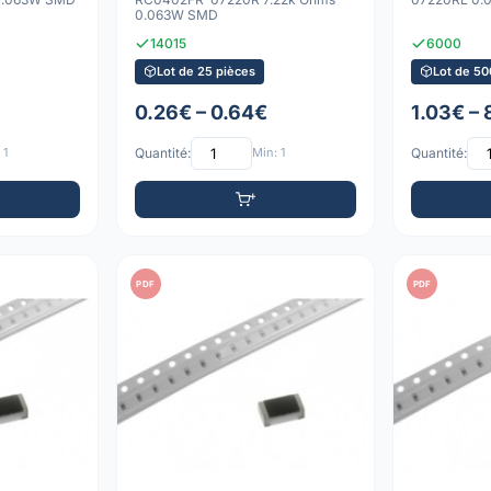
0.063W SMD
14015
6000
Lot de 25 pièces
Lot de 50
0.26€ – 0.64€
1.03€ –
 1
Quantité:
Min: 1
Quantité:
PDF
PDF