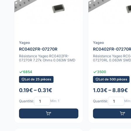
Yageo
Yageo
RC0402FR-07270R
RC0402FR-07270
Résistance Yageo RC0402FR-
Résistance Yageo RC
07270R 7.27k Ohms 0.063W SMD
07270RL 0.063W SM
6854
3500
Lot de 25 pièces
Lot de 500 pièces
0.19€ – 0.31€
1.03€ – 8.89€
Quantité:
Min: 1
Quantité:
Min: