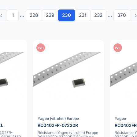
‹
1
...
228
229
230
231
232
...
370
›
PDF
PDF
Yageo (vitrohm) Europe
Yageo
KL
RC0402FR-07220R
RC0402FR
0402FR-
Résistance Yageo (vitrohm) Europe
Résistance
0.063W SMD
RC0402FR-07220R 7.22k Ohms
07220RL 0