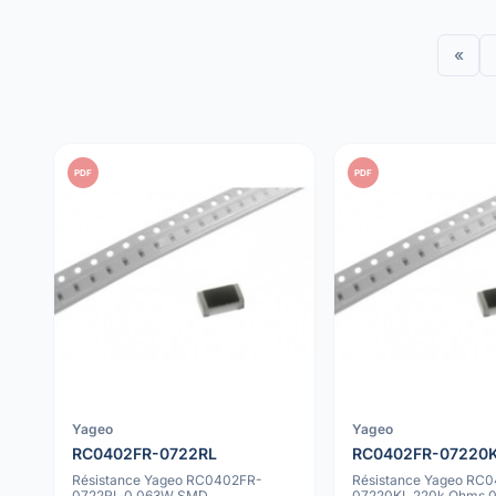
«
PDF
PDF
Yageo
Yageo
RC0402FR-0722RL
RC0402FR-07220
Résistance Yageo RC0402FR-
Résistance Yageo RC
0722RL 0.063W SMD
07220KL 220k Ohms 