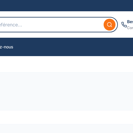
Be
Con
z-nous