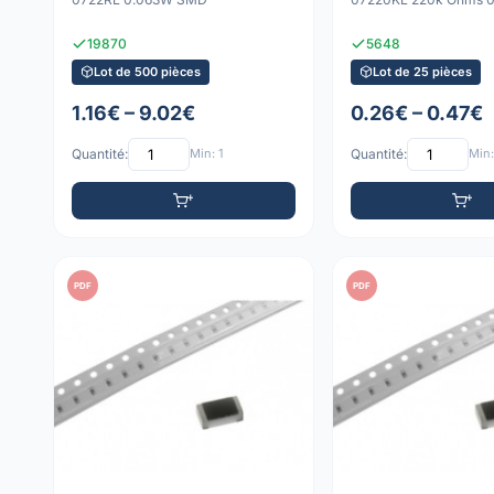
19870
5648
Lot de 500 pièces
Lot de 25 pièces
1.16€ – 9.02€
0.26€ – 0.47€
Quantité:
Min: 1
Quantité:
Min:
PDF
PDF