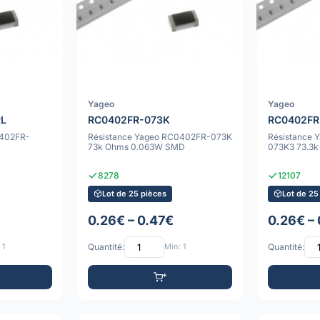
Yageo
Yageo
RL
RC0402FR-073K
RC0402FR
0402FR-
Résistance Yageo RC0402FR-073K
Résistance
D
73k Ohms 0.063W SMD
073K3 73.3
8278
12107
Lot de 25 pièces
Lot de 25
0.26€ – 0.47€
0.26€ –
 1
Quantité:
Min: 1
Quantité: