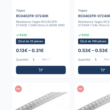
Yageo
Yageo
RC0402FR-07240K
RC0402FR-07240
Résistance Yageo RC0402FR-
Résistance Yageo RC
07240K 7.24M Ohms 0.063W SMD
07240R 7.24k Ohms 
9420
9200
Lot de 25 pièces
Lot de 100 pièces
0.13€ – 0.31€
0.53€ – 0.53€
Quantité:
Min: 1
Quantité:
Min:
PDF
PDF