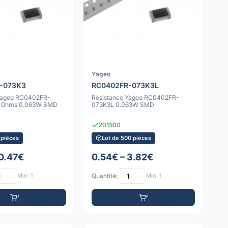
Yageo
-073K3
RC0402FR-073K3L
 Yageo RC0402FR-
Résistance Yageo RC0402FR-
k Ohms 0.063W SMD
073K3L 0.063W SMD
201500
 pièces
Lot de 500 pièces
 0.47€
0.54€ – 3.82€
Min: 1
Quantité:
Min: 1