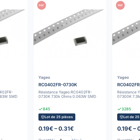
PDF
PDF
Yageo
Yageo
RC0402FR-0730K
RC0402FR
0402FR-
Résistance Yageo RC0402FR-
Résistance
.063W SMD
0730K 730k Ohms 0.063W SMD
07300K 7.3
845
3285
Lot de 25 pièces
Lot de 25
0.19€ – 0.31€
0.19€ – 