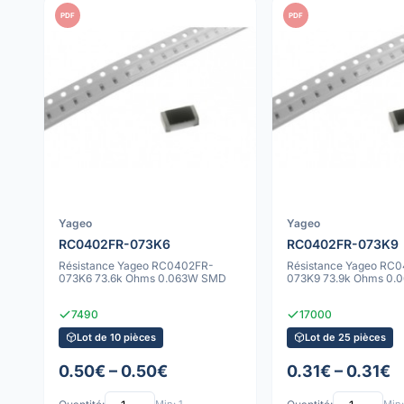
PDF
PDF
Yageo
Yageo
RC0402FR-073K6
RC0402FR-073K9
Résistance Yageo RC0402FR-
Résistance Yageo RC
073K6 73.6k Ohms 0.063W SMD
073K9 73.9k Ohms 0
7490
17000
Lot de 10 pièces
Lot de 25 pièces
0.50€ – 0.50€
0.31€ – 0.31€