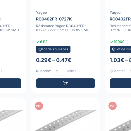
Yageo
Yageo
R
RC0402FR-0727K
RC0402FR
0402FR-
Résistance Yageo RC0402FR-
Résistance
0.063W SMD
0727K 727k Ohms 0.063W SMD
0727RL 0.0
6112
19000
Lot de 25 pièces
Lot de 50
0.29€ – 0.47€
1.03€ –
 1
Quantité:
Min: 1
Quantité:
PDF
PDF