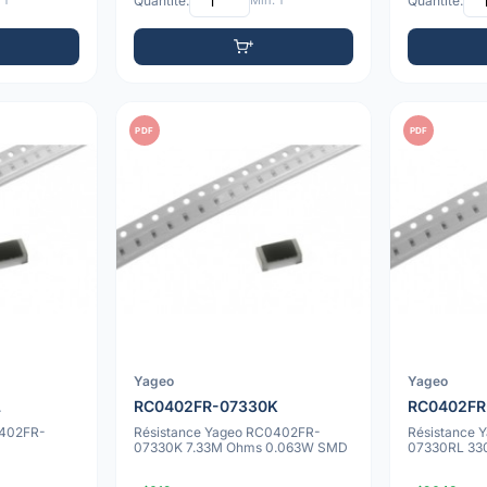
 1
Quantité:
Min: 1
Quantité:
PDF
PDF
Yageo
Yageo
L
RC0402FR-07330K
RC0402FR
0402FR-
Résistance Yageo RC0402FR-
Résistance
07330K 7.33M Ohms 0.063W SMD
07330RL 33