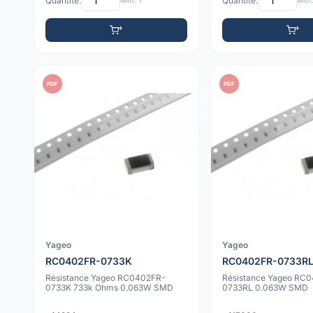
Quantité:
Min: 1
Quantité:
Min:
PDF
PDF
Yageo
Yageo
RC0402FR-0733K
RC0402FR-0733R
Résistance Yageo RC0402FR-
Résistance Yageo RC
0733K 733k Ohms 0.063W SMD
0733RL 0.063W SMD