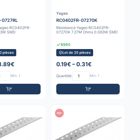
Yageo
-0727RL
RC0402FR-07270K
 Yageo RC0402FR-
Résistance Yageo RC0402FR-
63W SMD
07270K 7.27M Ohms 0.063W SMD
8965
0 pièces
Lot de 25 pièces
 8.89€
0.19€ – 0.31€
Min: 1
Quantité:
Min: 1
PDF