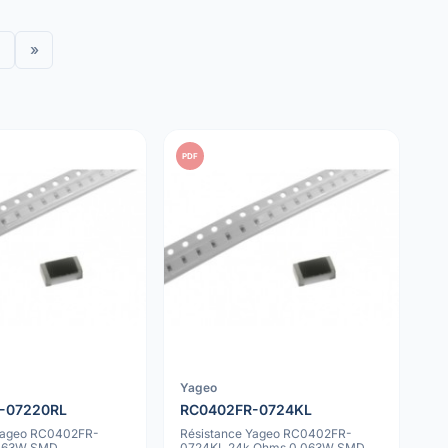
»
PDF
Yageo
-07220RL
RC0402FR-0724KL
 Yageo RC0402FR-
Résistance Yageo RC0402FR-
.063W SMD
0724KL 24k Ohms 0.063W SMD