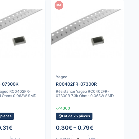
PDF
Yageo
-07300K
RC0402FR-07300R
 Yageo RC0402FR-
Résistance Yageo RC0402FR-
M Ohms 0.063W SMD
07300R 7.3k Ohms 0.063W SMD
4360
 pièces
Lot de 25 pièces
0.31€
0.30€ – 0.79€