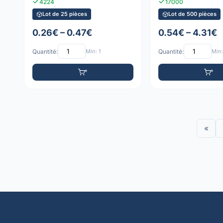
4224
17000
Lot de 25 pièces
Lot de 500 pièces
0.26€ – 0.47€
0.54€ – 4.31€
Quantité:
Min: 1
Quantité:
Min:
«