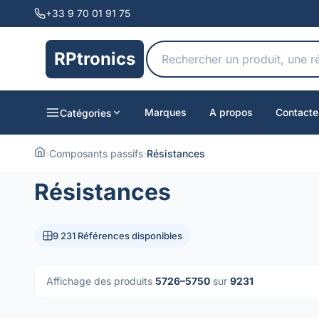
+33 9 70 01 91 75
RPtronics
Marques
A propos
Contacte
Catégories
›
Composants passifs
›
Résistances
Résistances
9 231 Références disponibles
Affichage des produits
5726–5750
sur
9231