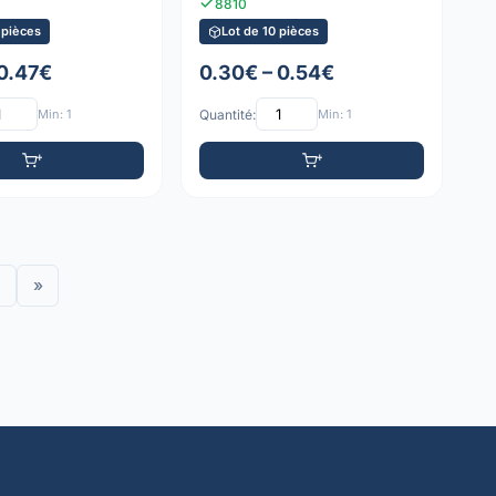
8810
 pièces
Lot de 10 pièces
 0.47€
0.30€ – 0.54€
Min: 1
Quantité:
Min: 1
»