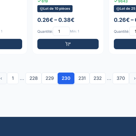
619
9643
Lot de 10 pièces
Lot de 25
0.26€ – 0.38€
0.26€ –
 1
Quantité:
Min: 1
Quantité:
‹
1
...
228
229
230
231
232
...
370
›