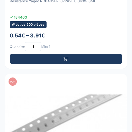
Résistance Yageo RC0402FR-072K2L 0.063W SMD
184400
Lot de 500 pièces
0.54€ – 3.91€
Quantité:
Min: 1
PDF