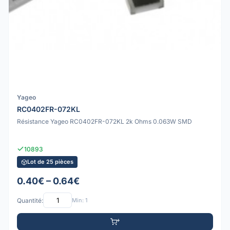
Yageo
RC0402FR-072KL
Résistance Yageo RC0402FR-072KL 2k Ohms 0.063W SMD
10893
Lot de 25 pièces
0.40€ – 0.64€
Quantité:
Min: 1