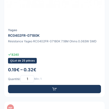
Yageo
RC0402FR-07180K
Résistance Yageo RC0402FR-07180K 7.18M Ohms 0.063W SMD
8240
Lot de 25 pièces
0.19€ – 0.32€
Quantité:
Min: 1
PDF