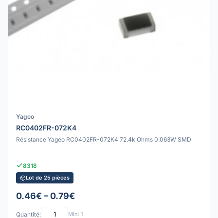
Yageo
RC0402FR-072K4
Résistance Yageo RC0402FR-072K4 72.4k Ohms 0.063W SMD
8318
Lot de 25 pièces
0.46€ – 0.79€
Quantité:
Min: 1