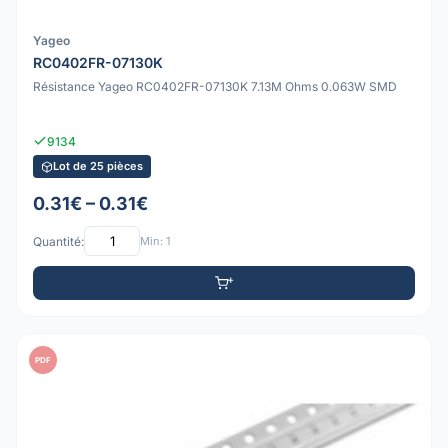
Yageo
RC0402FR-07130K
Résistance Yageo RC0402FR-07130K 7.13M Ohms 0.063W SMD
9134
Lot de 25 pièces
0.31€ – 0.31€
Quantité:
Min: 1
PDF