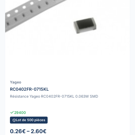
Yageo
RC0402FR-0715KL
Résistance Yageo RC0402FR-0715KL 0.063W SMD
29400
Lot de 500 pièces
0.26€ – 2.60€