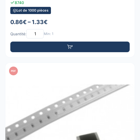
8740
Lot de 1000 pièces
0.86€ – 1.33€
Quantité:
Min: 1
PDF