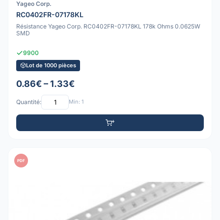
Yageo Corp.
RC0402FR-07178KL
Résistance Yageo Corp. RC0402FR-07178KL 178k Ohms 0.0625W
SMD
9900
Lot de 1000 pièces
0.86€ – 1.33€
Quantité:
Min: 1
PDF