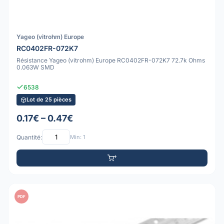
Yageo (vitrohm) Europe
RC0402FR-072K7
Résistance Yageo (vitrohm) Europe RC0402FR-072K7 72.7k Ohms
0.063W SMD
6538
Lot de 25 pièces
0.17€ – 0.47€
Quantité:
Min: 1
PDF