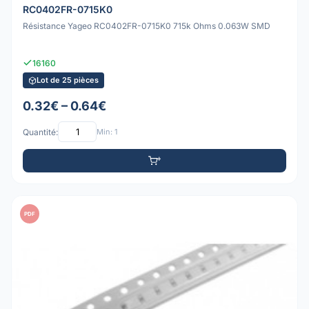
RC0402FR-0715K0
Résistance Yageo RC0402FR-0715K0 715k Ohms 0.063W SMD
16160
Lot de 25 pièces
0.32€ – 0.64€
Quantité:
Min: 1
PDF