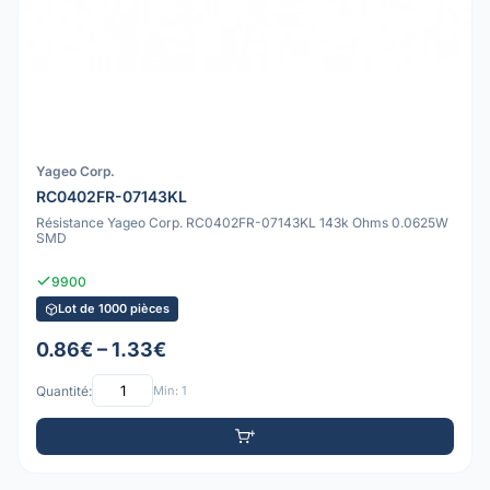
Yageo Corp.
RC0402FR-07143KL
Résistance Yageo Corp. RC0402FR-07143KL 143k Ohms 0.0625W
SMD
9900
Lot de 1000 pièces
0.86€ – 1.33€
Quantité:
Min: 1