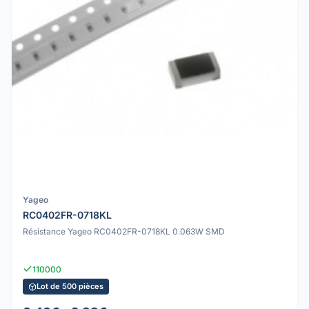
Yageo
RC0402FR-0718KL
Résistance Yageo RC0402FR-0718KL 0.063W SMD
110000
Lot de 500 pièces