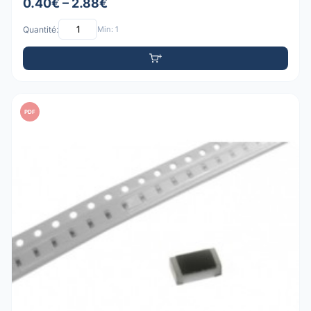
0.40€ – 2.88€
Quantité:
Min: 1
PDF