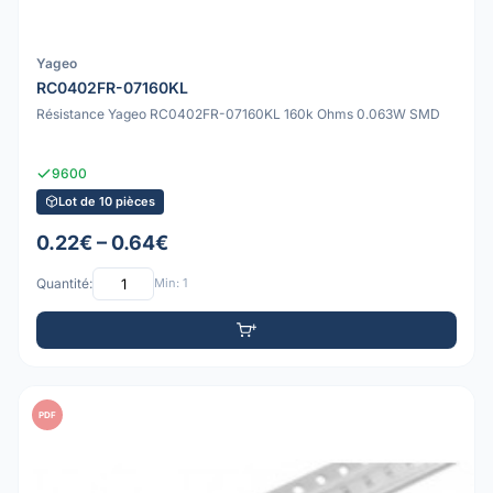
Yageo
RC0402FR-07160KL
Résistance Yageo RC0402FR-07160KL 160k Ohms 0.063W SMD
9600
Lot de 10 pièces
0.22€ – 0.64€
Quantité:
Min: 1
PDF