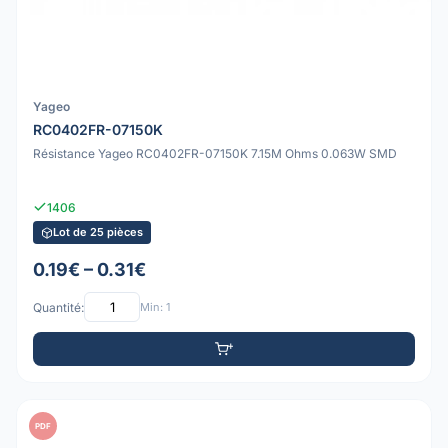
Yageo
RC0402FR-07150K
Résistance Yageo RC0402FR-07150K 7.15M Ohms 0.063W SMD
1406
Lot de 25 pièces
0.19€ – 0.31€
Quantité:
Min: 1
PDF