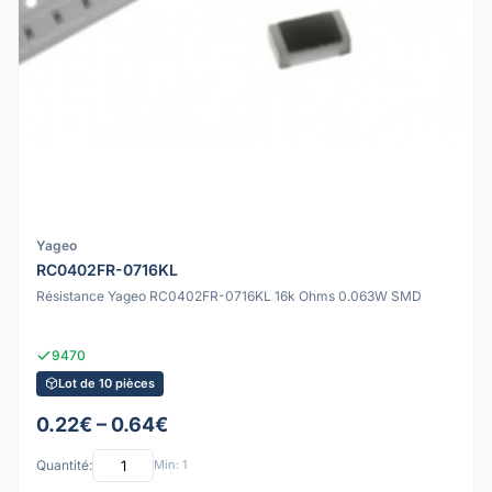
Yageo
RC0402FR-0716KL
Résistance Yageo RC0402FR-0716KL 16k Ohms 0.063W SMD
9470
Lot de 10 pièces
0.22€ – 0.64€
Quantité:
Min: 1