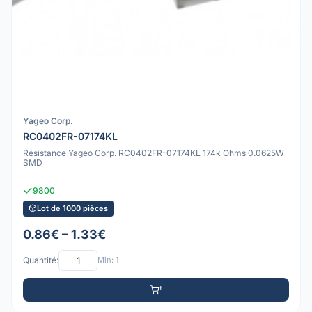
Yageo Corp.
RC0402FR-07174KL
Résistance Yageo Corp. RC0402FR-07174KL 174k Ohms 0.0625W
SMD
9800
Lot de 1000 pièces
0.86€ – 1.33€
Quantité:
Min: 1