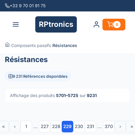
+33 9 70 01 91 75
RPtronics
0
›
Composants passifs
›
Résistances
Résistances
9 231 Références disponibles
Affichage des produits
5701–5725
sur
9231
«
‹
1
...
227
228
229
230
231
...
370
›
»