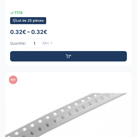
7179
Lot de 25 pièces
0.32€ – 0.32€
Quantité:
Min: 1
PDF