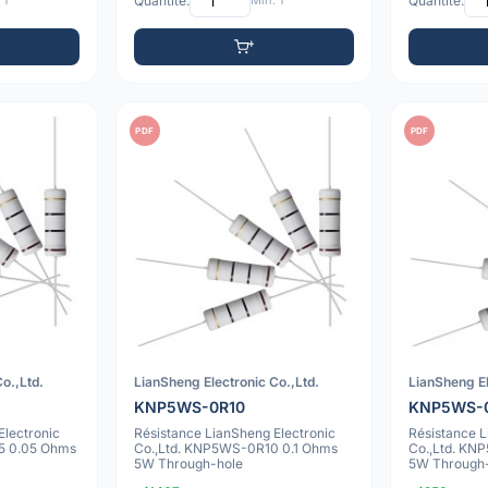
 1
Quantité:
Min: 1
Quantité:
PDF
PDF
o.,Ltd.
LianSheng Electronic Co.,Ltd.
LianSheng El
KNP5WS-0R10
KNP5WS-
Electronic
Résistance LianSheng Electronic
Résistance L
5 0.05 Ohms
Co.,Ltd. KNP5WS-0R10 0.1 Ohms
Co.,Ltd. KN
5W Through-hole
5W Through