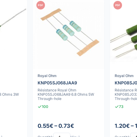
PDF
PDF
Royal Ohm
Royal Ohm
KNP05SJ068JAA9
KNP08SJ0
Résistance Royal Ohm
Résistance 
8 Ohms 3W
KNP05SJ068JAA9 6.8 Ohms 5W
KNP08SJ033
Through-hole
Through-hol
100
73
0.55€ – 0.73€
1.20€ – 