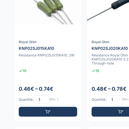
Royal Ohm
Royal Ohm
KNP02SJ015KA10
KNP02SJ020KA10
Résistance KNP02SJ015KA10, 2W
Résistance Royal Ohm
KNP02SJ020KA10 0.2
Through-hole
10
10
0.46€ – 0.74€
0.48€ – 0.78€
Quantité:
Min: 1
Quantité:
Min: