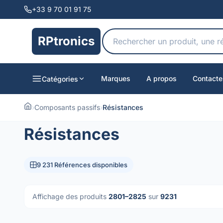
+33 9 70 01 91 75
RPtronics
Marques
A propos
Contacte
Catégories
›
Composants passifs
›
Résistances
Résistances
9 231 Références disponibles
Affichage des produits
2801–2825
sur
9231