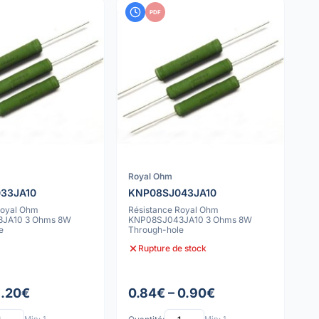
PDF
Royal Ohm
33JA10
KNP08SJ043JA10
Royal Ohm
Résistance Royal Ohm
JA10 3 Ohms 8W
KNP08SJ043JA10 3 Ohms 8W
e
Through-hole
Rupture de stock
1.20€
0.84€ – 0.90€