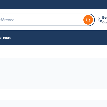
Be
Con
z-nous