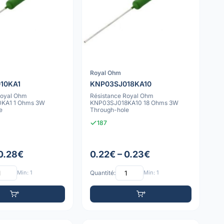
Royal Ohm
10KA1
KNP03SJ018KA10
Royal Ohm
Résistance Royal Ohm
KA1 1 Ohms 3W
KNP03SJ018KA10 18 Ohms 3W
e
Through-hole
187
 0.28€
0.22€ – 0.23€
Min: 1
Quantité:
Min: 1