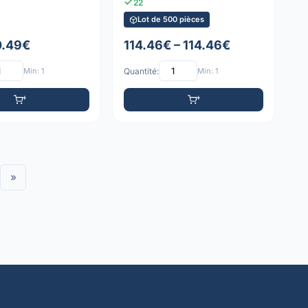
22
Lot de 500 pièces
0.49€
114.46€ – 114.46€
Min: 1
Quantité:
Min: 1
»