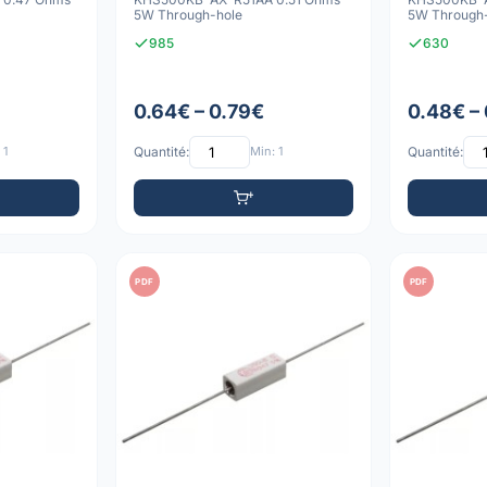
5W Through-hole
5W Through
985
630
0.64€ – 0.79€
0.48€ –
 1
Quantité:
Min: 1
Quantité:
PDF
PDF