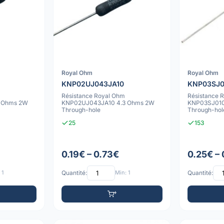
Royal Ohm
Royal Ohm
KNP02UJ043JA10
KNP03SJ0
Résistance Royal Ohm
Résistance 
 Ohms 2W
KNP02UJ043JA10 4.3 Ohms 2W
KNP03SJ010
Through-hole
Through-hol
25
153
0.19€ – 0.73€
0.25€ –
 1
Quantité:
Min: 1
Quantité: