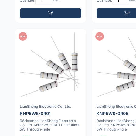
Quantité:
Min: 1
Quantité:
Min:
PDF
PDF
LianSheng Electronic Co.,Ltd.
LianSheng Electronic C
KNP5WS-0R01
KNP5WS-0R05
Résistance LianSheng Electronic
Résistance LianSheng 
Co.,Ltd. KNP5WS-0R01 0.01 Ohms
Co.,Ltd. KNP5WS-0R0
5W Through-hole
5W Through-hole