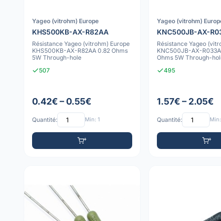
Yageo (vitrohm) Europe
Yageo (vitrohm) Europ
KHS500KB-AX-R82AA
KNC500JB-AX-R0
Résistance Yageo (vitrohm) Europe
Résistance Yageo (vit
KHS500KB-AX-R82AA 0.82 Ohms
KNC500JB-AX-R033A
5W Through-hole
Ohms 5W Through-hol
507
495
0.42€ – 0.55€
1.57€ – 2.05€
Quantité:
Min: 1
Quantité:
Min: