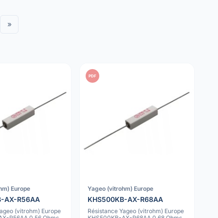
»
PDF
ohm) Europe
Yageo (vitrohm) Europe
B-AX-R56AA
KHS500KB-AX-R68AA
ageo (vitrohm) Europe
Résistance Yageo (vitrohm) Europe
X-R56AA 0.56 Ohms
KHS500KB-AX-R68AA 0.68 Ohms