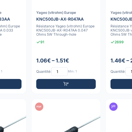
e
Yageo (vitrohm) Europe
Yageo (vitr
33AA
KNC500JB-AX-R047AA
KNC500JB
rohm) Europe
Résistance Yageo (vitrohm) Europe
Résistance Y
A 0.033
KNC500JB-AX-R047AA 0.047
KNC500JB-A
e
Ohms 5W Through-hole
Ohms 5W Th
91
2699
1.06€ – 1.51€
1.46€ –
 1
Quantité:
Min: 1
Quantité:
PDF