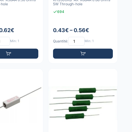
-hole
5W Through-hole
694
 0.62€
0.43€ – 0.56€
Min: 1
Quantité:
Min: 1