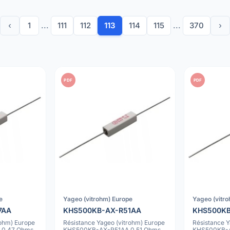
‹
1
...
111
112
113
114
115
...
370
›
PDF
PDF
e
Yageo (vitrohm) Europe
Yageo (vitr
7AA
KHS500KB-AX-R51AA
KHS500K
rohm) Europe
Résistance Yageo (vitrohm) Europe
Résistance Y
0.47 Ohms
KHS500KB-AX-R51AA 0.51 Ohms
KHS500KB-A