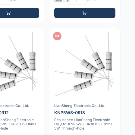
Min: 1
Quantité:
Min: 1
PDF
ectronic Co.,Ltd.
LianSheng Electronic Co.,Ltd.
0R12
KNP5WS-0R18
ianSheng Electronic
Résistance LianSheng Electronic
P5WS-0R12 0.12 Ohms
Co.,Ltd. KNP5WS-0R18 0.18 Ohms
-hole
5W Through-hole