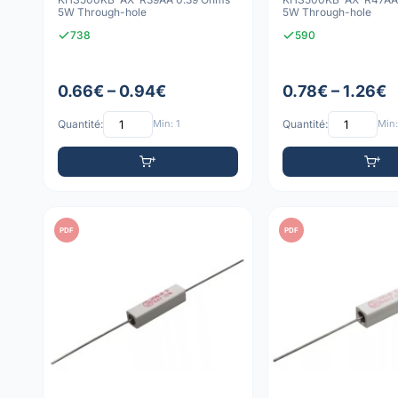
5W Through-hole
5W Through-hole
738
590
0.66€ – 0.94€
0.78€ – 1.26€
Quantité:
Min: 1
Quantité:
Min:
PDF
PDF