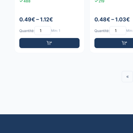
488
219
0.49€ – 1.12€
0.48€ – 1.03€
Quantité:
Min: 1
Quantité:
Min:
«