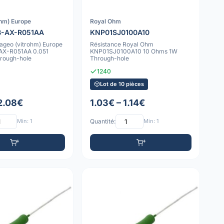
ohm) Europe
Royal Ohm
-AX-R051AA
KNP01SJ0100A10
ageo (vitrohm) Europe
Résistance Royal Ohm
X-R051AA 0.051
KNP01SJ0100A10 10 Ohms 1W
rough-hole
Through-hole
1240
Lot de 10 pièces
 2.08€
1.03€ – 1.14€
Min: 1
Quantité:
Min: 1