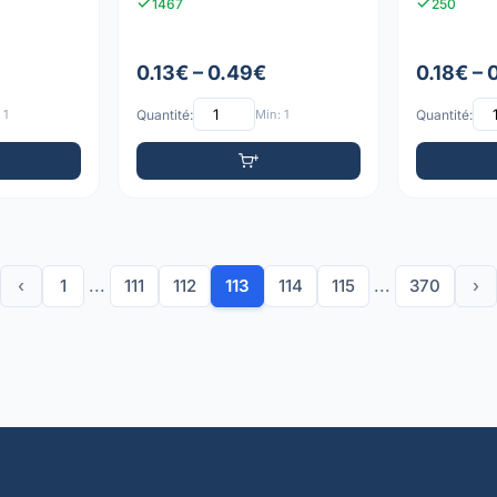
1467
250
0.13€ – 0.49€
0.18€ – 
 1
Quantité:
Min: 1
Quantité:
‹
1
...
111
112
113
114
115
...
370
›