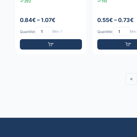
292
110
0.84€ – 1.07€
0.55€ – 0.73€
Quantité:
Min: 1
Quantité:
Min:
«