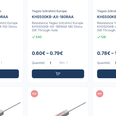
e
Yageo (vitrohm) Europe
Yageo (vitr
0RAA
KHS500KB-AX-180RAA
KHS500K
rohm) Europe
Résistance Yageo (vitrohm) Europe
Résistance Y
 150 Ohms
KHS500KB-AX-180RAA 180 Ohms
KHS500KB-
5W Through-hole
5W Through
340
128
0.60€ – 0.79€
0.78€ – 
 1
Quantité:
Min: 1
Quantité:
PDF
PDF