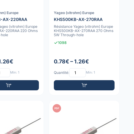
ohm) Europe
Yageo (vitrohm) Europe
B-AX-220RAA
KHS500KB-AX-270RAA
ageo (vitrohm) Europe
Résistance Yageo (vitrohm) Europe
AX-220RAA 220 Ohms
KHS500KB-AX-270RAA 270 Ohms
-hole
5W Through-hole
1098
1.26€
0.78€ – 1.26€
Min: 1
Quantité:
Min: 1
PDF