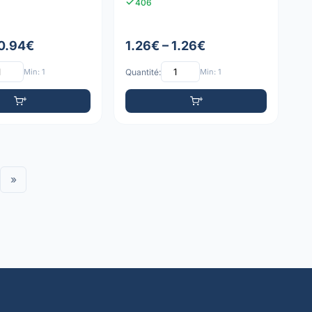
406
 0.94€
1.26€ – 1.26€
Min: 1
Quantité:
Min: 1
»