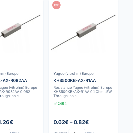
PDF
ohm) Europe
Yageo (vitrohm) Europe
B-AX-R082AA
KHS500KB-AX-R1AA
ageo (vitrohm) Europe
Résistance Yageo (vitrohm) Europe
X-R082AA 0.082
KHS500KB-AX-R1AA 0.1 Ohms 5W
rough-hole
Through-hole
2494
1.26€
0.62€ – 0.82€