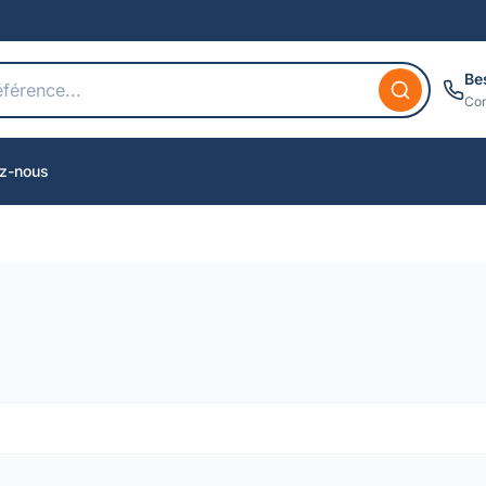
Be
Con
z-nous