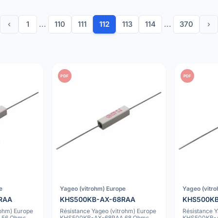
‹
1
...
110
111
112
113
114
...
370
›
PDF
PDF
e
Yageo (vitrohm) Europe
Yageo (vitr
RAA
KHS500KB-AX-68RAA
KHS500K
rohm) Europe
Résistance Yageo (vitrohm) Europe
Résistance Y
 56 Ohms
KHS500KB-AX-68RAA 68 Ohms
KHS500KB-