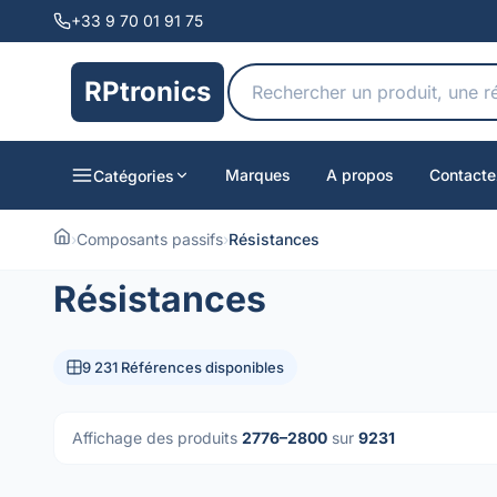
+33 9 70 01 91 75
RPtronics
Marques
A propos
Contacte
Catégories
›
Composants passifs
›
Résistances
Résistances
9 231 Références disponibles
Affichage des produits
2776–2800
sur
9231