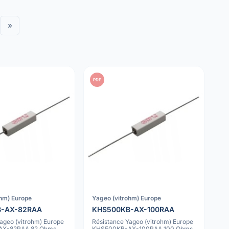
»
PDF
ohm) Europe
Yageo (vitrohm) Europe
B-AX-82RAA
KHS500KB-AX-100RAA
ageo (vitrohm) Europe
Résistance Yageo (vitrohm) Europe
AX-82RAA 82 Ohms
KHS500KB-AX-100RAA 100 Ohms