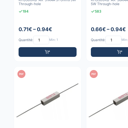
Through-hole
5W Through-hole
194
583
0.71€ – 0.94€
0.66€ – 0.94€
Quantité:
Min: 1
Quantité:
Min:
PDF
PDF