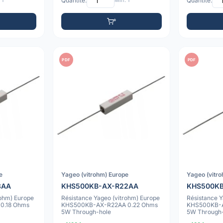
 1
Quantité:
Min: 1
Quantité:
PDF
PDF
e
Yageo (vitrohm) Europe
Yageo (vitr
8AA
KHS500KB-AX-R22AA
KHS500KB
rohm) Europe
Résistance Yageo (vitrohm) Europe
Résistance Y
0.18 Ohms
KHS500KB-AX-R22AA 0.22 Ohms
KHS500KB-A
5W Through-hole
5W Through