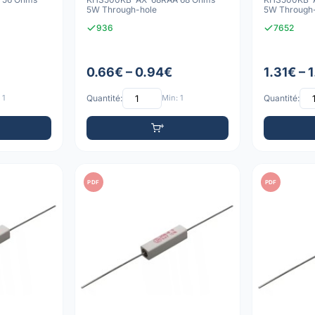
5W Through-hole
5W Through
936
7652
0.66€ – 0.94€
1.31€ – 
 1
Quantité:
Min: 1
Quantité:
PDF
PDF