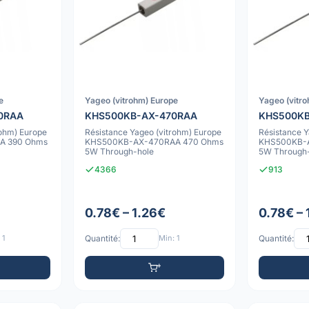
e
Yageo (vitrohm) Europe
Yageo (vitr
0RAA
KHS500KB-AX-470RAA
KHS500KB
rohm) Europe
Résistance Yageo (vitrohm) Europe
Résistance Y
A 390 Ohms
KHS500KB-AX-470RAA 470 Ohms
KHS500KB-A
5W Through-hole
5W Through
4366
913
0.78€ – 1.26€
0.78€ – 
 1
Quantité:
Min: 1
Quantité: