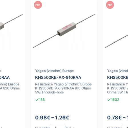
PDF
PDF
e
Yageo (vitrohm) Europe
Yageo (vitr
0RAA
KHS500KB-AX-910RAA
KHS500K
rohm) Europe
Résistance Yageo (vitrohm) Europe
Résistance Y
A 820 Ohms
KHS500KB-AX-910RAA 910 Ohms
KHS500KB-A
5W Through-hole
Ohms 5W Th
153
1632
0.98€ – 1.26€
0.78€ – 