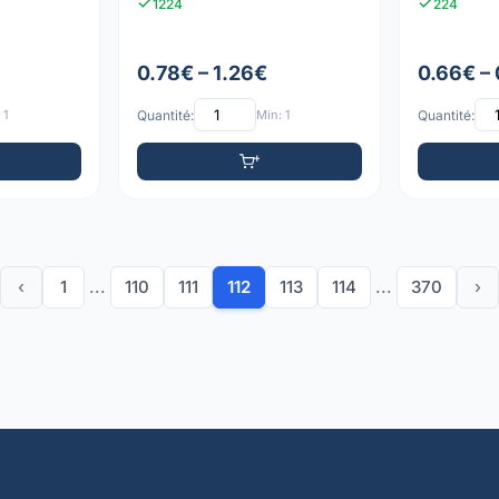
1224
224
0.78€ – 1.26€
0.66€ –
 1
Quantité:
Min: 1
Quantité:
‹
1
...
110
111
112
113
114
...
370
›