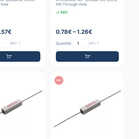
-hole
5W Through-hole
480
1.57€
0.78€ – 1.26€
Min: 1
Quantité:
Min: 1
PDF