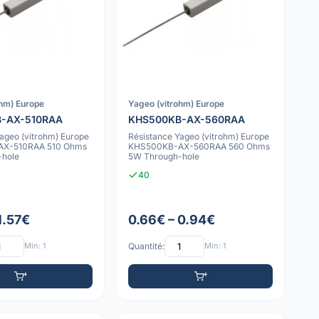
ohm) Europe
Yageo (vitrohm) Europe
-AX-510RAA
KHS500KB-AX-560RAA
ageo (vitrohm) Europe
Résistance Yageo (vitrohm) Europe
X-510RAA 510 Ohms
KHS500KB-AX-560RAA 560 Ohms
-hole
5W Through-hole
40
1.57€
0.66€ – 0.94€
Min: 1
Quantité:
Min: 1