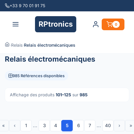
+33 9 70 01 91 75
RPtronics
0
›
Relais
›
Relais électromécaniques
Relais électromécaniques
985 Références disponibles
Affichage des produits
101–125
sur
985
«
‹
1
...
3
4
5
6
7
...
40
›
»