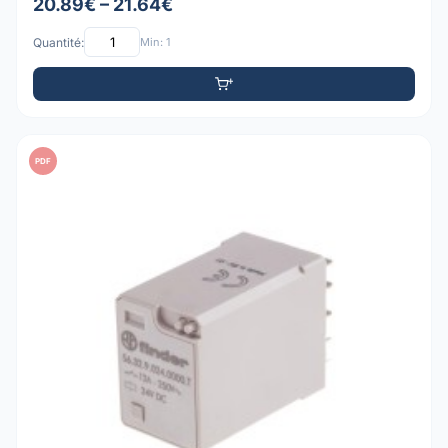
20.89€ – 21.64€
Quantité:
Min: 1
PDF