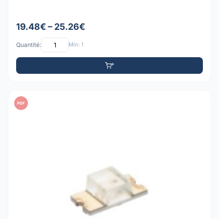
19.48€ – 25.26€
Quantité:
Min: 1
PDF