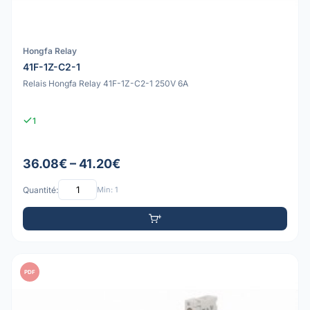
Hongfa Relay
41F-1Z-C2-1
Relais Hongfa Relay 41F-1Z-C2-1 250V 6A
1
36.08€ – 41.20€
Quantité:
Min: 1
PDF