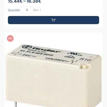
15.44€ – 16.38€
Quantité:
Min: 1
PDF