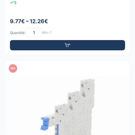
5
9.77€ – 12.26€
Quantité:
Min: 1
PDF