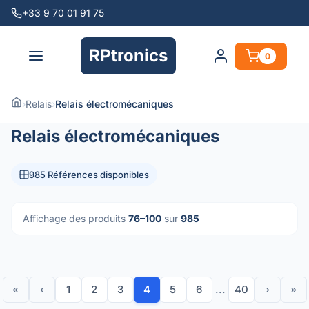
+33 9 70 01 91 75
RPtronics
0
›
Relais
›
Relais électromécaniques
Relais électromécaniques
985 Références disponibles
Affichage des produits
76–100
sur
985
«
‹
1
2
3
4
5
6
...
40
›
»