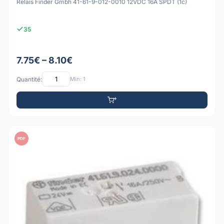
Relais Finder Gmbh 41-61-9-012-0010 12VDC 16A SPDT (1c)
35
7.75€ – 8.10€
Quantité:
Min: 1
PDF