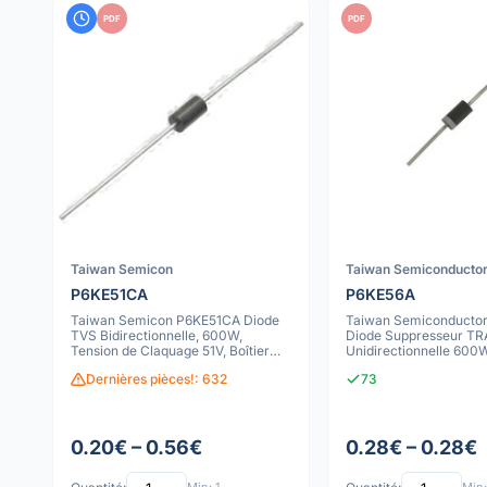
PDF
PDF
Taiwan Semicon
Taiwan Semiconducto
P6KE51CA
P6KE56A
Taiwan Semicon P6KE51CA Diode
Taiwan Semiconducto
TVS Bidirectionnelle, 600W,
Diode Suppresseur TR
Tension de Claquage 51V, Boîtier
Unidirectionnelle 600
DO-15, Pr
Dernières pièces!: 632
73
0.20€ – 0.56€
0.28€ – 0.28€