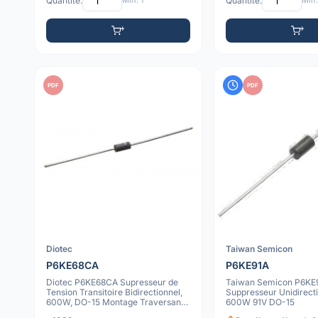
Quantité:
Min: 1
Quantité:
Min:
PDF
PDF
Diotec
Taiwan Semicon
P6KE68CA
P6KE91A
Diotec P6KE68CA Supresseur de
Taiwan Semicon P6KE
Tension Transitoire Bidirectionnel,
Suppresseur Unidirecti
600W, DO-15 Montage Traversant,
600W 91V DO-15
Sé