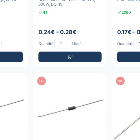
600W, DO-15
41
2260
0.24€ – 0.28€
0.17€ – 
 1
Quantité:
Min: 1
Quantité:
PDF
PDF