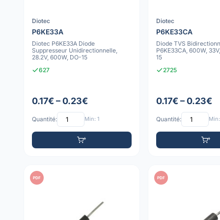
Diotec
Diotec
P6KE33A
P6KE33CA
Diotec P6KE33A Diode
Diode TVS Bidirectionn
Suppresseur Unidirectionnelle,
P6KE33CA, 600W, 33V, 
28.2V, 600W, DO-15
15
627
2725
0.17€ – 0.23€
0.17€ – 0.23€
Quantité:
Min: 1
Quantité:
Min:
PDF
PDF