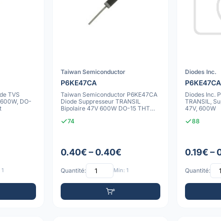
Taiwan Semiconductor
Diodes Inc.
P6KE47CA
P6KE47CA
ode TVS
Taiwan Semiconductor P6KE47CA
Diodes Inc.
, 600W, DO-
Diode Suppresseur TRANSIL
TRANSIL, Sup
t
Bipolaire 47V 600W DO-15 THT
47V, 600W
Protection Surt
74
88
0.40€ – 0.40€
0.19€ – 
 1
Quantité:
Min: 1
Quantité: