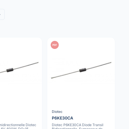
»
PDF
Diotec
P6KE30CA
idirectionnelle Diotec
Diotec P6KE30CA Diode Transil
.6V, 600W, DO-15
Bidirectionnelle, Supresseur de