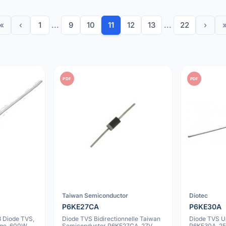
«
‹
1
...
9
10
11
12
13
...
22
›
PDF
PDF
Taiwan Semiconductor
Diotec
P6KE27CA
P6KE30A
 Diode TVS,
Diode TVS Bidirectionnelle Taiwan
Diode TVS Un
age, 600W
Semiconductor P6KE27CA, 27V,
P6KE30A, 25