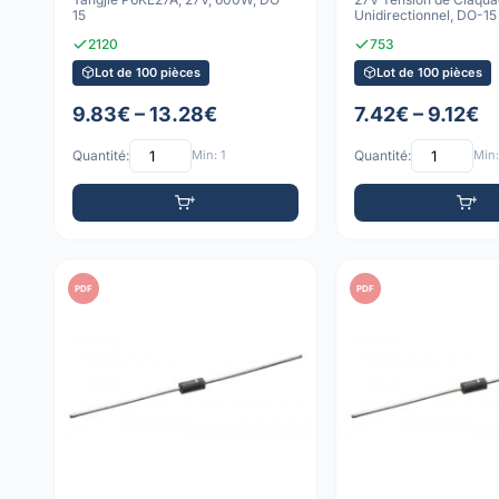
15
Unidirectionnel, DO-15
2120
753
Lot de 100 pièces
Lot de 100 pièces
9.83€ – 13.28€
7.42€ – 9.12€
Quantité:
Min: 1
Quantité:
Min:
PDF
PDF