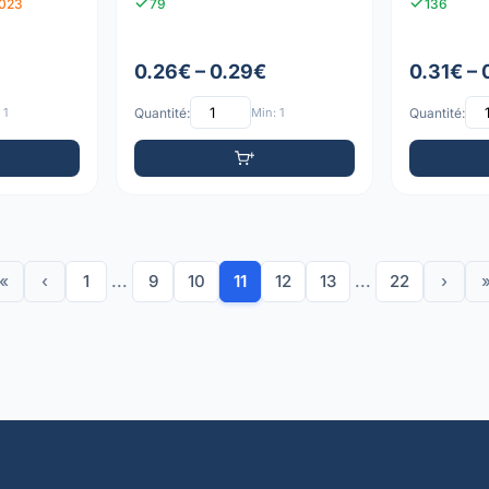
2023
79
136
0.26€ – 0.29€
0.31€ – 
 1
Quantité:
Min: 1
Quantité:
«
‹
1
...
9
10
11
12
13
...
22
›