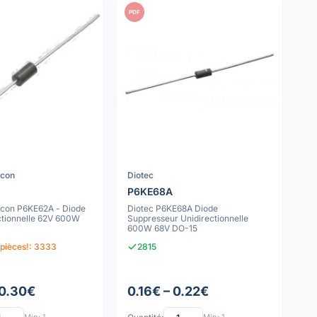
PDF
icon
Diotec
P6KE68A
con P6KE62A - Diode
Diotec P6KE68A Diode
ctionnelle 62V 600W
Suppresseur Unidirectionnelle
600W 68V DO-15
 pièces!: 3333
2815
 0.30€
0.16€ – 0.22€