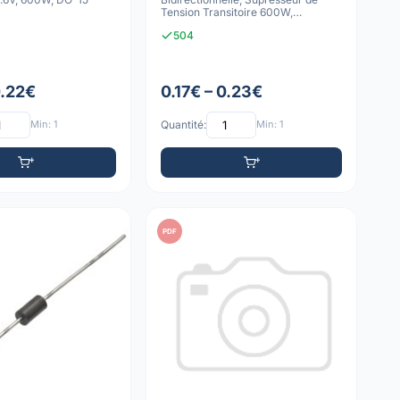
Tension Transitoire 600W,
Protection C
504
0.22€
0.17€ – 0.23€
Min: 1
Quantité:
Min: 1
PDF