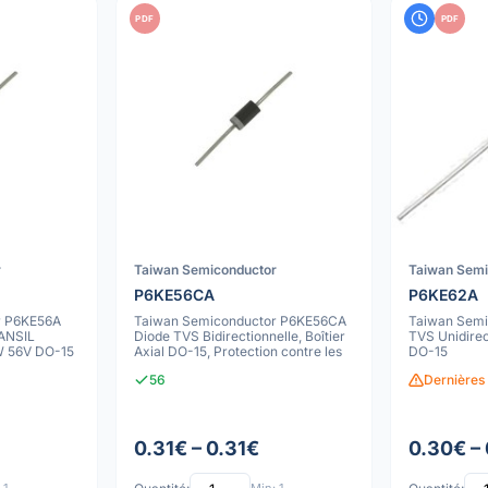
PDF
PDF
r
Taiwan Semiconductor
Taiwan Sem
P6KE56CA
P6KE62A
r P6KE56A
Taiwan Semiconductor P6KE56CA
Taiwan Semi
ANSIL
Diode TVS Bidirectionnelle, Boîtier
TVS Unidire
W 56V DO-15
Axial DO-15, Protection contre les
DO-15
56
Dernières
0.31€ – 0.31€
0.30€ –