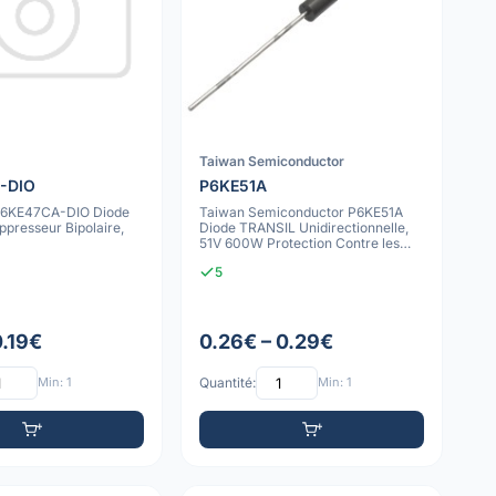
Taiwan Semiconductor
-DIO
P6KE51A
 P6KE47CA-DIO Diode
Taiwan Semiconductor P6KE51A
presseur Bipolaire,
Diode TRANSIL Unidirectionnelle,
51V 600W Protection Contre les
Surtens
5
0.19€
0.26€ – 0.29€
Min: 1
Quantité:
Min: 1