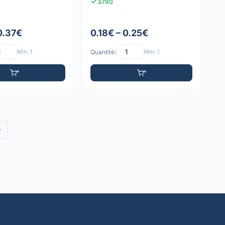
3790
0.37€
0.18€ – 0.25€
Min: 1
Quantité:
Min: 1
»