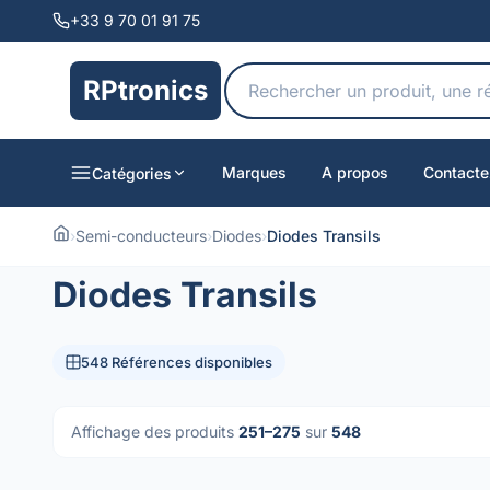
+33 9 70 01 91 75
RPtronics
Marques
A propos
Contacte
Catégories
›
Semi-conducteurs
›
Diodes
›
Diodes Transils
Diodes Transils
548 Références disponibles
Affichage des produits
251–275
sur
548