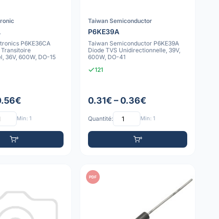
ronic
Taiwan Semiconductor
A
P6KE39A
tronics P6KE36CA
Taiwan Semiconductor P6KE39A
Transitoire
Diode TVS Unidirectionnelle, 39V,
el, 36V, 600W, DO-15
600W, DO-41
121
0.56€
0.31€ – 0.36€
Min: 1
Quantité:
Min: 1
PDF