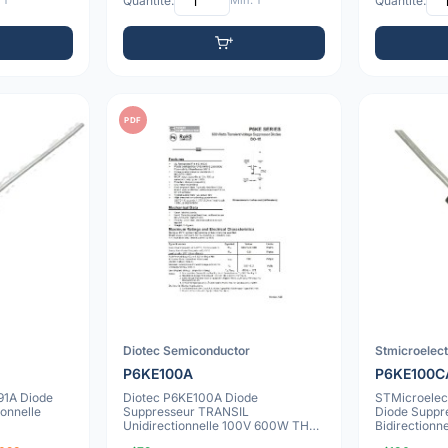
 1
Quantité:
Min: 1
Quantité:
PDF
Diotec Semiconductor
Stmicroelec
P6KE100A
P6KE100C
91A Diode
Diotec P6KE100A Diode
STMicroelec
onnelle
Suppresseur TRANSIL
Diode Suppr
Unidirectionnelle 100V 600W THT
Bidirection
DO-15
DO-15