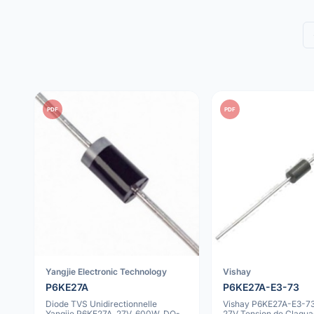
PDF
PDF
Yangjie Electronic Technology
Vishay
P6KE27A
P6KE27A-E3-73
Diode TVS Unidirectionnelle
Vishay P6KE27A-E3-73
Yangjie P6KE27A, 27V, 600W, DO-
27V Tension de Claqu