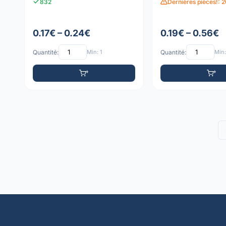
832
Dernières pièces!: 
0.17€ – 0.24€
0.19€ – 0.56€
Quantité:
Min: 1
Quantité:
Min: