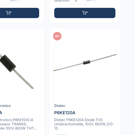
Min: 1
Quantité:
Min: 1
PDF
tronics
Diotec
A
P6KE120A
tronics P6KE100CA
Diotec P6KE120A Diode TVS
esseur TRANSIL
Unidirectionnelle, 102V, 600W, DO-
nelle 100V 600W THT
15