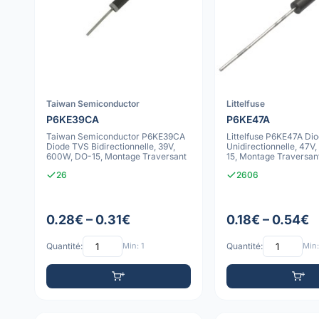
Taiwan Semiconductor
Littelfuse
P6KE39CA
P6KE47A
Taiwan Semiconductor P6KE39CA
Littelfuse P6KE47A Di
Diode TVS Bidirectionnelle, 39V,
Unidirectionnelle, 47V
600W, DO-15, Montage Traversant
15, Montage Traversan
26
2606
0.28€ – 0.31€
0.18€ – 0.54€
Quantité:
Min: 1
Quantité:
Min: