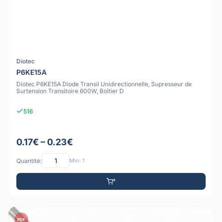
Diotec
P6KE15A
Diotec P6KE15A Diode Transil Unidirectionnelle, Supresseur de
Surtension Transitoire 600W, Boîtier D
516
0.17€ – 0.23€
Quantité:
Min: 1
PDF