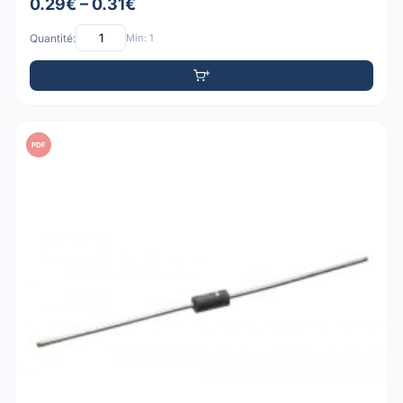
0.29€ – 0.31€
Quantité:
Min: 1
PDF