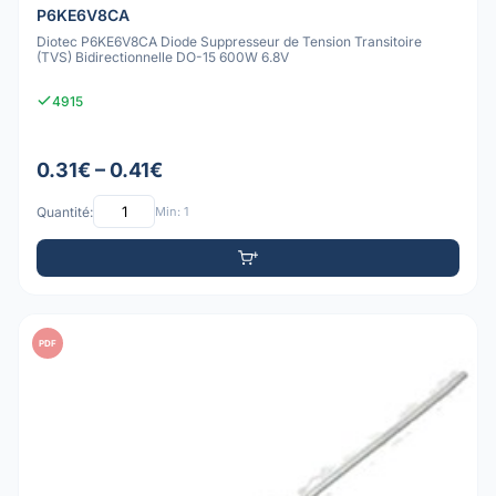
P6KE6V8CA
Diotec P6KE6V8CA Diode Suppresseur de Tension Transitoire
(TVS) Bidirectionnelle DO-15 600W 6.8V
4915
0.31€ – 0.41€
Quantité:
Min: 1
PDF