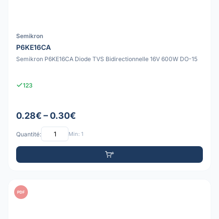
Semikron
P6KE16CA
Semikron P6KE16CA Diode TVS Bidirectionnelle 16V 600W DO-15
123
0.28€ – 0.30€
Quantité:
Min: 1
PDF