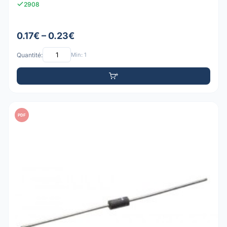
2908
0.17€ – 0.23€
Quantité:
Min: 1
PDF