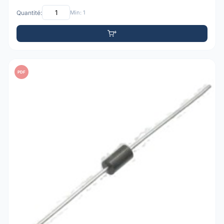
Quantité:
Min: 1
PDF