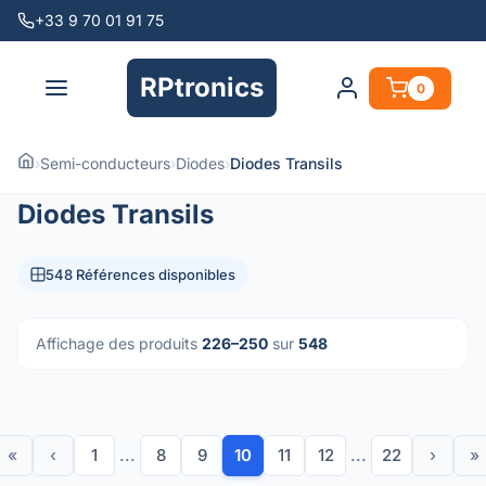
+33 9 70 01 91 75
RPtronics
0
›
Semi-conducteurs
›
Diodes
›
Diodes Transils
Diodes Transils
548 Références disponibles
Affichage des produits
226–250
sur
548
«
‹
1
...
8
9
10
11
12
...
22
›
»