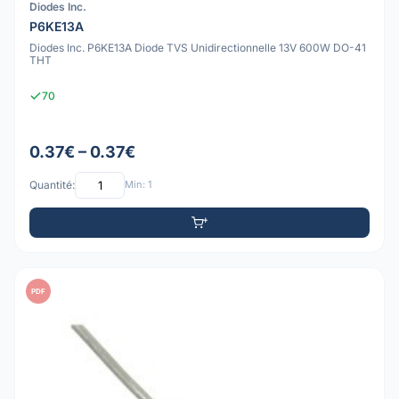
Diodes Inc.
P6KE13A
Diodes Inc. P6KE13A Diode TVS Unidirectionnelle 13V 600W DO-41
THT
70
0.37€ – 0.37€
Quantité:
Min: 1
PDF