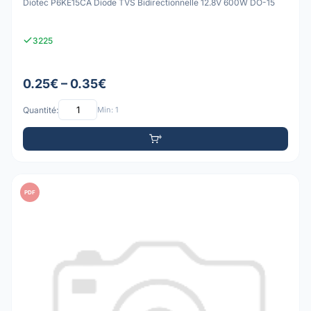
Diotec P6KE15CA Diode TVS Bidirectionnelle 12.8V 600W DO-15
3225
0.25€ – 0.35€
Quantité:
Min: 1
PDF