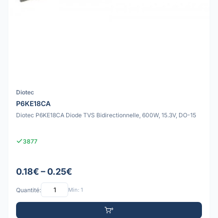
Diotec
P6KE18CA
Diotec P6KE18CA Diode TVS Bidirectionnelle, 600W, 15.3V, DO-15
3877
0.18€ – 0.25€
Quantité:
Min: 1