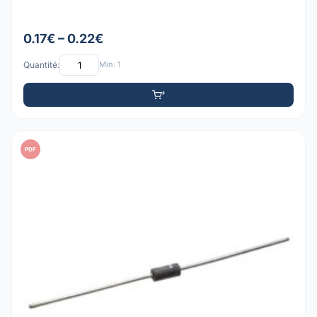
0.17€ – 0.22€
Quantité:
Min: 1
PDF