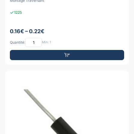
Montage Traversant
1225
0.16€ – 0.22€
Quantité:
Min: 1