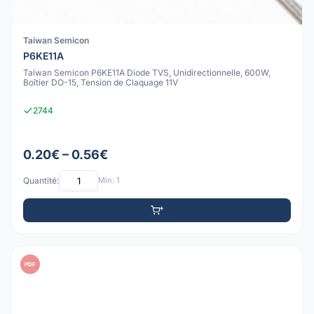
Taiwan Semicon
P6KE11A
Taiwan Semicon P6KE11A Diode TVS, Unidirectionnelle, 600W,
Boîtier DO-15, Tension de Claquage 11V
2744
0.20€ – 0.56€
Quantité:
Min: 1
PDF