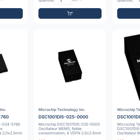
 1
Quantité:
Min: 1
Quantité:
Inc.
Microchip Technology Inc.
Microchip Te
5760
DSC1001DI5-025-0000
DSC1001D
5-024-5760
Microchip DSC1001DI5-025-0000
Microchip T
le
Oscillateur MEMS, faible
DSC1001DI5
N 2.0x2.5mm
consommation, 4 VDFN 2.0x2.5mm
Oscillateur 
CMOS