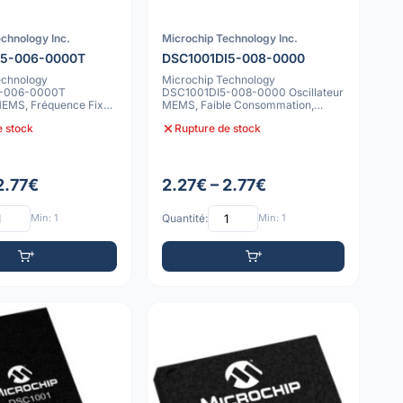
chnology Inc.
Microchip Technology Inc.
I5-006-0000T
DSC1001DI5-008-0000
echnology
Microchip Technology
5-006-0000T
DSC1001DI5-008-0000 Oscillateur
MEMS, Fréquence Fixe,
MEMS, Faible Consommation,
ommation, CMS
10ppm, -40C à 85C, V
e stock
Rupture de stock
2.77€
2.27€ – 2.77€
Min: 1
Quantité:
Min: 1