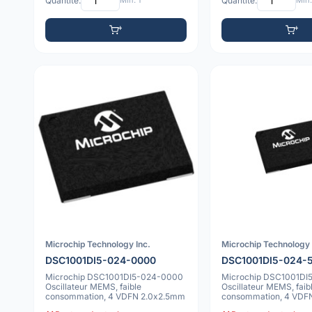
Quantité:
Min: 1
Quantité:
Min:
Microchip Technology Inc.
Microchip Technology 
DSC1001DI5-024-0000
DSC1001DI5-024-
Microchip DSC1001DI5-024-0000
Microchip DSC1001DI
Oscillateur MEMS, faible
Oscillateur MEMS, faib
consommation, 4 VDFN 2.0x2.5mm
consommation, 4 VDF