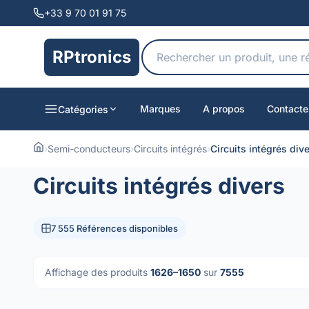
+33 9 70 01 91 75
RPtronics
Marques
A propos
Contacte
Catégories
›
Semi-conducteurs
›
Circuits intégrés
›
Circuits intégrés div
Circuits intégrés divers
7 555 Références disponibles
Affichage des produits
1626–1650
sur
7555