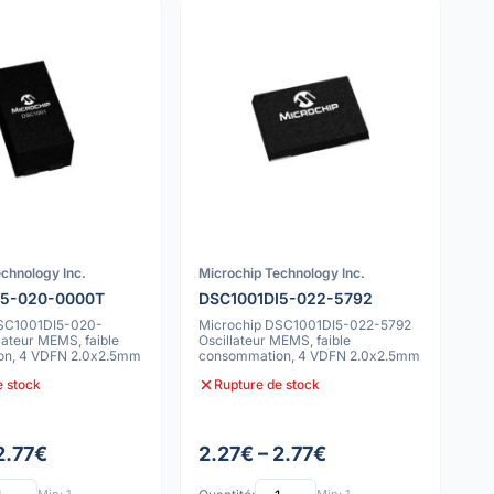
chnology Inc.
Microchip Technology Inc.
I5-020-0000T
DSC1001DI5-022-5792
DSC1001DI5-020-
Microchip DSC1001DI5-022-5792
ateur MEMS, faible
Oscillateur MEMS, faible
on, 4 VDFN 2.0x2.5mm
consommation, 4 VDFN 2.0x2.5mm
e stock
Rupture de stock
2.77€
2.27€ – 2.77€