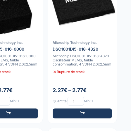
chnology Inc.
Microchip Technology Inc.
I5-016-0000
DSC1001DI5-018-4320
DSC1001DI5-016-0000
Microchip DSC1001DI5-018-4320
MEMS, faible
Oscillateur MEMS, faible
on, 4 VDFN 2.0x2.5mm
consommation, 4 VDFN 2.0x2.5mm
e stock
Rupture de stock
2.77€
2.27€ – 2.77€
Min: 1
Quantité:
Min: 1