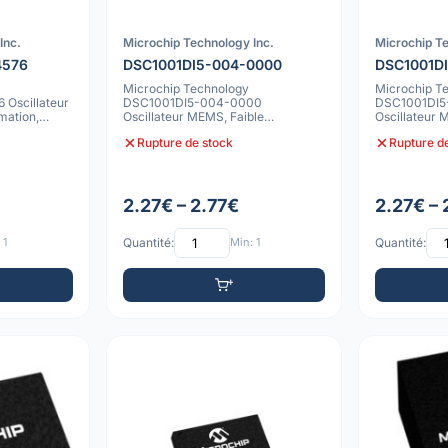
Inc.
Microchip Technology Inc.
Microchip Te
4576
DSC1001DI5-004-0000
DSC1001D
Microchip Technology
Microchip T
Oscillateur
DSC1001DI5-004-0000
DSC1001DI
ation,
Oscillateur MEMS, Faible
Oscillateur 
Consommation, 10ppm, -40C à
Faible Cons
Rupture de stock
Rupture d
85C, V
2.27€ – 2.77€
2.27€ – 
 1
Quantité:
Min: 1
Quantité: