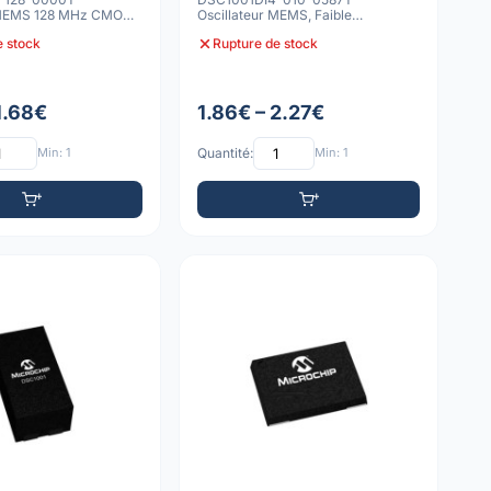
r MEMS 128 MHz CMOS
Oscillateur MEMS, Faible
Consommation, 15ppm, -40C à
e stock
Rupture de stock
85C,
1.68€
1.86€ – 2.27€
Min: 1
Quantité:
Min: 1