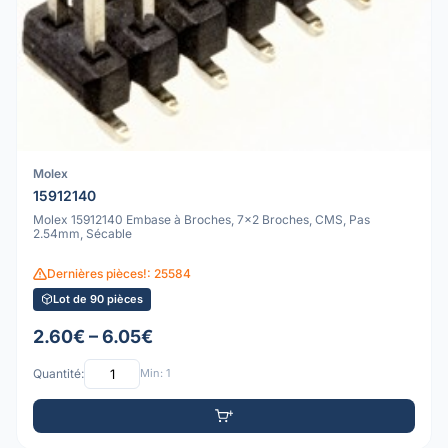
Molex
15912140
Molex 15912140 Embase à Broches, 7x2 Broches, CMS, Pas
2.54mm, Sécable
Dernières pièces!: 25584
Lot de 90 pièces
2.60€ – 6.05€
Quantité:
Min: 1