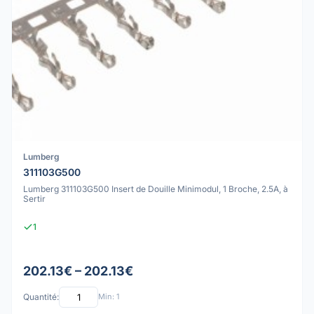
Lumberg
311103G500
Lumberg 311103G500 Insert de Douille Minimodul, 1 Broche, 2.5A, à
Sertir
1
202.13€ – 202.13€
Quantité:
Min: 1