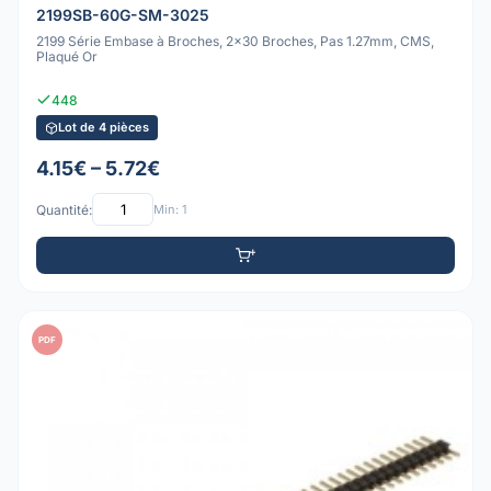
2199SB-60G-SM-3025
2199 Série Embase à Broches, 2x30 Broches, Pas 1.27mm, CMS,
Plaqué Or
448
Lot de 4 pièces
4.15€ – 5.72€
Quantité:
Min: 1
PDF