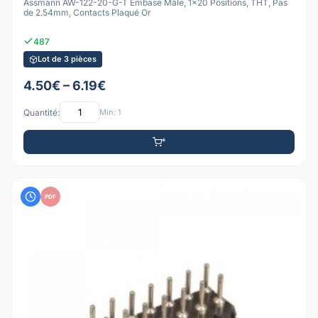
Assmann AW-122-20-G-T Embase Mâle, 1x20 Positions, THT, Pas
de 2.54mm, Contacts Plaqué Or
487
Lot de 3 pièces
4.50€ – 6.19€
Quantité:
Min: 1
PDF