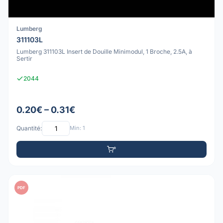
Lumberg
311103L
Lumberg 311103L Insert de Douille Minimodul, 1 Broche, 2.5A, à
Sertir
2044
0.20€ – 0.31€
Quantité:
Min: 1
PDF