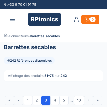
+33 9 70 01 91 75
RPtronics
0
›
Connecteurs
›
Barrettes sécables
Barrettes sécables
242 Références disponibles
Affichage des produits
51–75
sur
242
«
‹
1
2
3
4
5
...
10
›
»