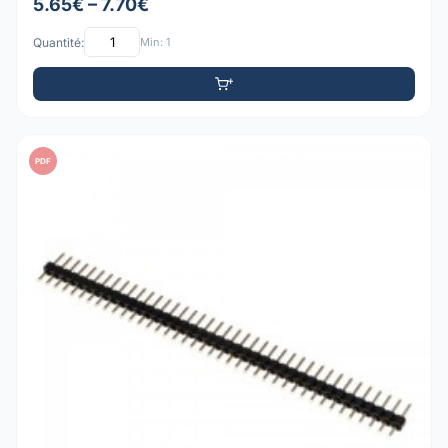
5.65€ – 7.70€
Quantité:
Min: 1
PDF