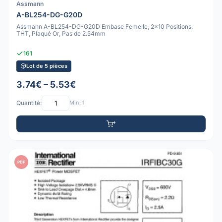
Assmann
A-BL254-DG-G20D
Assmann A-BL254-DG-G20D Embase Femelle, 2x10 Positions,
THT, Plaqué Or, Pas de 2.54mm
161
Lot de 5 pièces
3.74€ – 5.53€
Quantité:
Min: 1
PDF