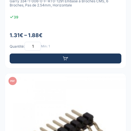
Garry 334-1-006-0-F-RT0-1291 Embase à Broches CMS, 6
Broches, Pas de 2.54mm, Horizontale
39
1.31€ – 1.88€
Quantité:
Min: 1
PDF