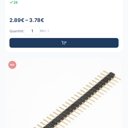
28
2.89€ – 3.78€
Quantité:
Min: 1
PDF