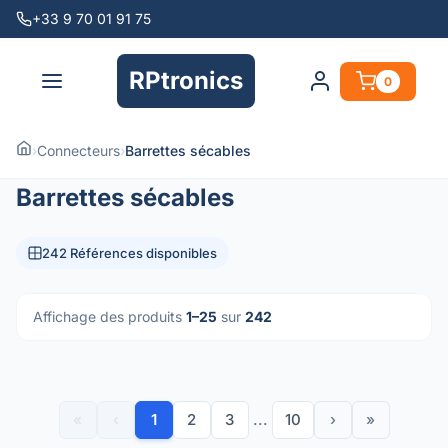
+33 9 70 01 91 75
RPtronics
0
›
Connecteurs
›
Barrettes sécables
Barrettes sécables
242 Références disponibles
Affichage des produits
1–25
sur
242
«
‹
1
2
3
...
10
›
»