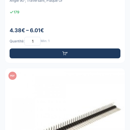
Angle 90°, Traversant, Plaqué Or
179
4.38€ – 6.01€
Quantité:
Min: 1
PDF