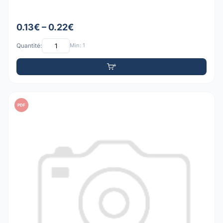
0.13€ – 0.22€
Quantité:
Min: 1
PDF