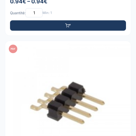
0.94€ – 0.94€
Quantité:
Min: 1
PDF