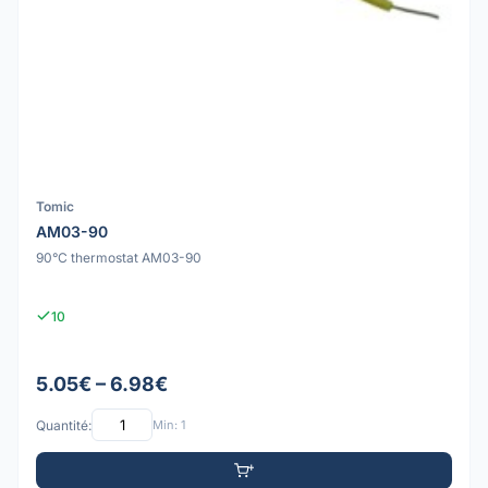
Tomic
AM03-90
90°C thermostat AM03-90
10
5.05€ – 6.98€
Quantité:
Min: 1