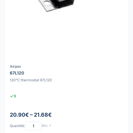
Airpax
67L120
120°C thermostat 67L120
8
20.90€ – 21.68€
Quantité:
Min: 1