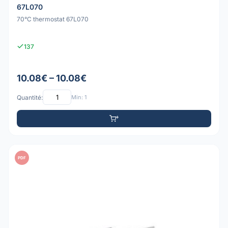
67L070
70°C thermostat 67L070
137
10.08€ – 10.08€
Quantité:
Min: 1
PDF