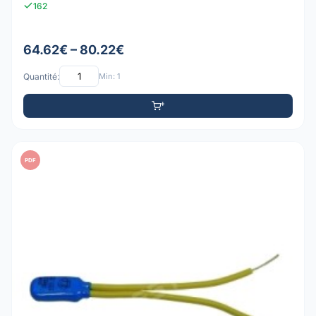
162
64.62€ – 80.22€
Quantité:
Min: 1
PDF