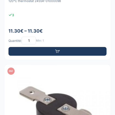
120°C thermostat 2455R-01000098
3
11.30€ – 11.30€
Quantité:
Min: 1
PDF