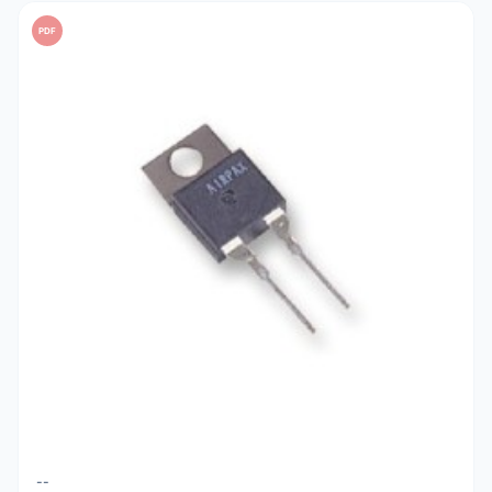
PDF
--