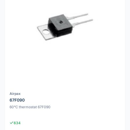
Airpax
67F090
60°C thermostat 67F090
634