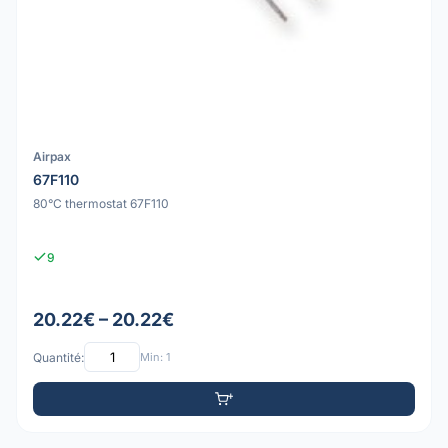
Airpax
67F110
80°C thermostat 67F110
9
20.22€ – 20.22€
Quantité:
Min: 1