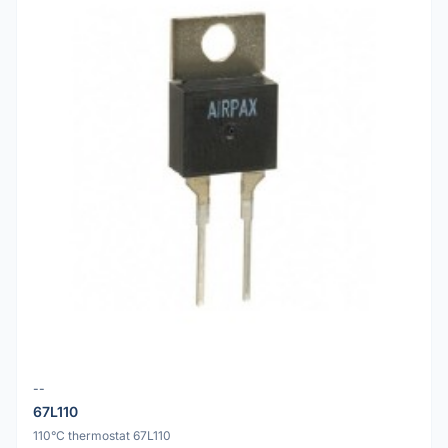
--
67L110
110°C thermostat 67L110