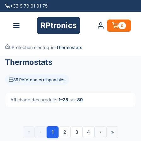
+33 9 70 01 91 75
RPtronics
0
›
Protection électrique
›
Thermostats
Thermostats
89 Références disponibles
Affichage des produits
1–25
sur
89
«
‹
1
2
3
4
›
»