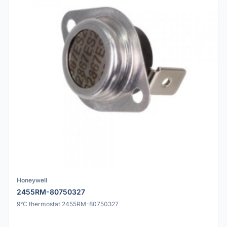
Honeywell
2455RM-80750327
9°C thermostat 2455RM-80750327