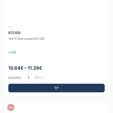
--
67L100
100°C thermostat 67L100
33
10.64€ – 11.29€
Quantité:
Min: 1
PDF