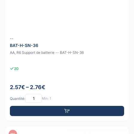
--
BAT-H-SN-36
AA, R6 Support de batterie -- BAT-H-SN-36
20
2.57€ – 2.76€
Quantité:
Min: 1