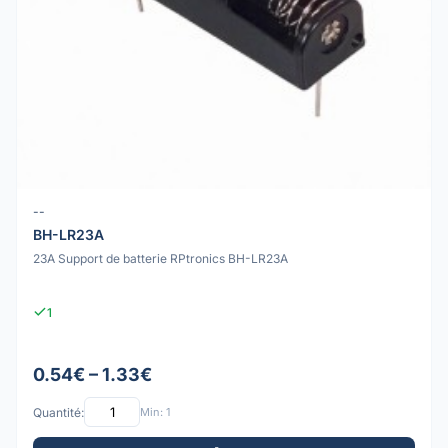
--
BH-LR23A
23A Support de batterie RPtronics BH-LR23A
1
0.54€ – 1.33€
Quantité:
Min: 1