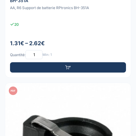
BH-351A
AA, R6 Support de batterie RPtronics BH-351A
20
1.31€ – 2.62€
Quantité:
Min: 1
PDF