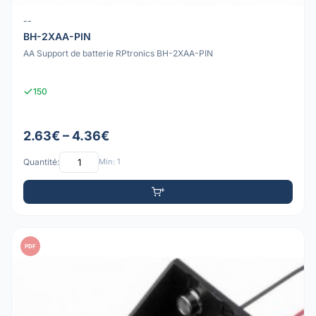
--
BH-2XAA-PIN
AA Support de batterie RPtronics BH-2XAA-PIN
150
2.63€ – 4.36€
Quantité:
Min: 1
PDF