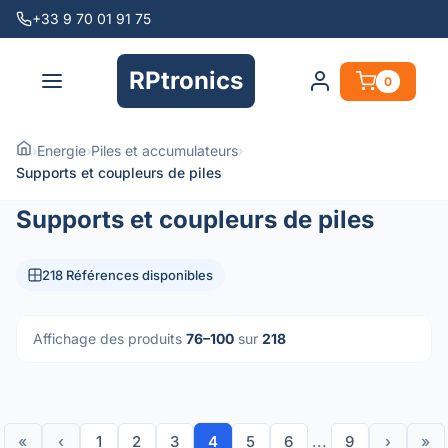
+33 9 70 01 91 75
RPtronics
0
›
Energie
›
Piles et accumulateurs
›
Supports et coupleurs de piles
Supports et coupleurs de piles
218 Références disponibles
Affichage des produits
76–100
sur
218
«
‹
1
2
3
4
5
6
...
9
›
»