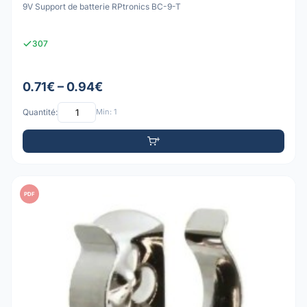
9V Support de batterie RPtronics BC-9-T
307
0.71€ – 0.94€
Quantité:
Min: 1
PDF