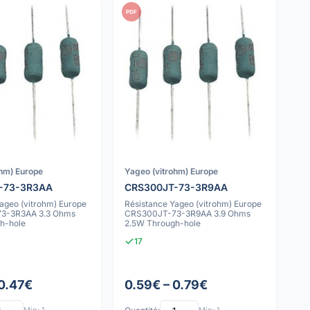
PDF
ohm) Europe
Yageo (vitrohm) Europe
-73-3R3AA
CRS300JT-73-3R9AA
ageo (vitrohm) Europe
Résistance Yageo (vitrohm) Europe
3-3R3AA 3.3 Ohms
CRS300JT-73-3R9AA 3.9 Ohms
h-hole
2.5W Through-hole
17
 0.47€
0.59€ – 0.79€