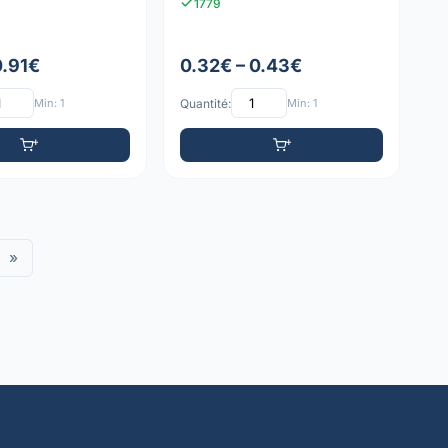
1779
0.91€
0.32€ – 0.43€
Min: 1
Quantité:
Min: 1
»