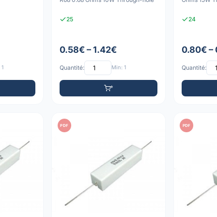
25
24
0.58€ – 1.42€
0.80€ –
 1
Quantité:
Min: 1
Quantité:
PDF
PDF