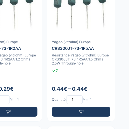
ohm) Europe
Yageo (vitrohm) Europe
-73-1R2AA
CRS300JT-73-1R5AA
ageo (vitrohm) Europe
Résistance Yageo (vitrohm) Europe
3-1R2AA 1.2 Ohms
CRS300JT-73-1R5AA 1.5 Ohms
h-hole
2.5W Through-hole
7
 0.29€
0.44€ – 0.44€
Min: 1
Quantité:
Min: 1