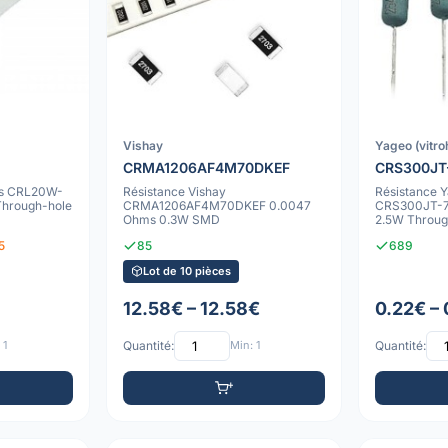
Vishay
Yageo (vitr
CRMA1206AF4M70DKEF
CRS300JT
es CRL20W-
Résistance Vishay
Résistance Y
hrough-hole
CRMA1206AF4M70DKEF 0.0047
CRS300JT-7
Ohms 0.3W SMD
2.5W Throug
5
85
689
Lot de 10 pièces
12.58€ – 12.58€
0.22€ –
 1
Quantité:
Min: 1
Quantité: