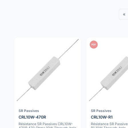
«
PDF
SR Passives
SR Passives
CRL10W-470R
CRL10W-R1
Résistance SR Passives CRL10W-
Résistance SR Passiv
470R 470 Ohms 10W Through-hole
R1 10W Through-hole