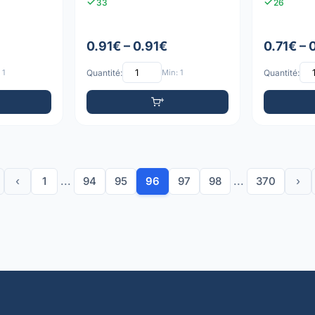
33
26
0.91€ – 0.91€
0.71€ – 
 1
Quantité:
Min: 1
Quantité:
‹
1
...
94
95
96
97
98
...
370
›