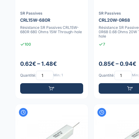
SR Passives
SR Passives
CRL15W-680R
CRL20W-0R68
Résistance SR Passives CRL15W-
Résistance SR Passiv
680R 680 Ohms 15W Through-hole
0R68 0.68 Ohms 20W 
hole
100
7
0.62€ – 1.48€
0.85€ – 0.94€
Quantité:
Min: 1
Quantité:
Min: