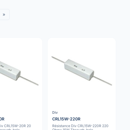
»
Div
0R
CRL15W-220R
Div CRL15W-20R 20
Résistance Div CRL15W-220R 220
hrough-hole
Ohms 15W Through-hole