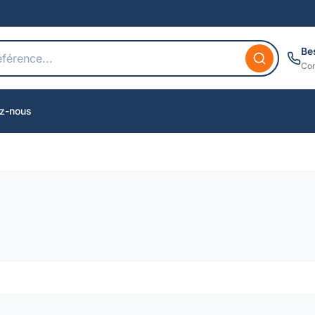
Be
Con
z-nous