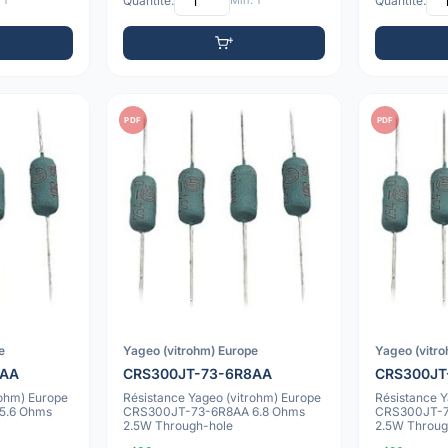
 1
Quantité:
Min: 1
Quantité:
PDF
PDF
e
Yageo (vitrohm) Europe
Yageo (vitr
6AA
CRS300JT-73-6R8AA
CRS300JT
rohm) Europe
Résistance Yageo (vitrohm) Europe
Résistance Y
5.6 Ohms
CRS300JT-73-6R8AA 6.8 Ohms
CRS300JT-7
2.5W Through-hole
2.5W Throug