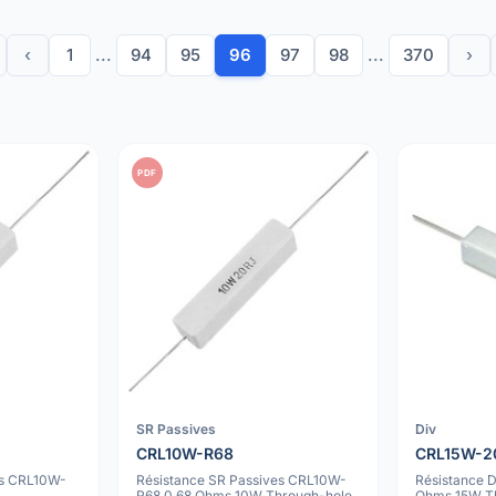
‹
1
...
94
95
96
97
98
...
370
›
PDF
SR Passives
Div
CRL10W-R68
CRL15W-2
es CRL10W-
Résistance SR Passives CRL10W-
Résistance 
R68 0.68 Ohms 10W Through-hole
Ohms 15W T