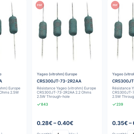
PDF
PDF
e
Yageo (vitrohm) Europe
Yageo (vitr
A
CRS300JT-73-2R2AA
CRS300JT
rohm) Europe
Résistance Yageo (vitrohm) Europe
Résistance Y
 Ohms 2.5W
CRS300JT-73-2R2AA 2.2 Ohms
CRS300JT-7
2.5W Through-hole
2.5W Throug
843
239
0.28€ – 0.40€
0.35€ –