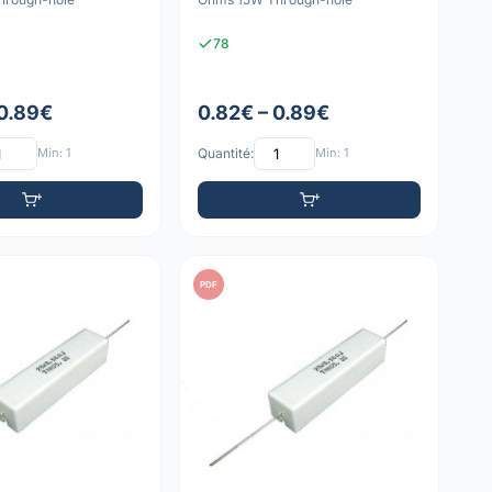
78
 0.89€
0.82€ – 0.89€
Min: 1
Quantité:
Min: 1
PDF