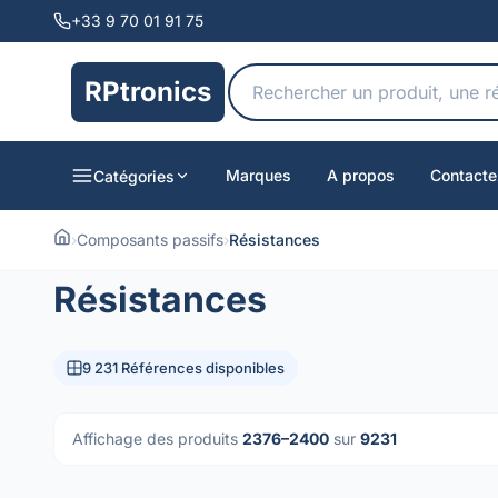
+33 9 70 01 91 75
RPtronics
Marques
A propos
Contacte
Catégories
›
Composants passifs
›
Résistances
Résistances
9 231 Références disponibles
Affichage des produits
2376–2400
sur
9231