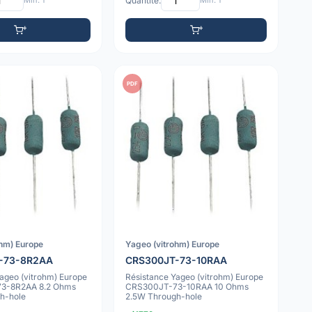
Min: 1
Quantité:
Min: 1
PDF
ohm) Europe
Yageo (vitrohm) Europe
-73-8R2AA
CRS300JT-73-10RAA
ageo (vitrohm) Europe
Résistance Yageo (vitrohm) Europe
3-8R2AA 8.2 Ohms
CRS300JT-73-10RAA 10 Ohms
h-hole
2.5W Through-hole