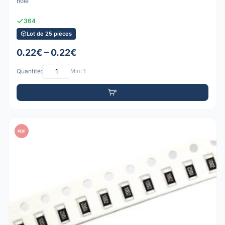
hole
364
Lot de 25 pièces
0.22€ – 0.22€
Quantité:
Min: 1
PDF