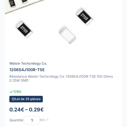
Walsin Techcnilogy Co.
1206S4J100R-T5E
Résistance Walsin Techcnilogy Co. 1206S4J100R-T5E 100 Ohms
0.25W SMD
1790
Lot de 25 pièces
0.24€ – 0.29€
Quantité:
Min: 1