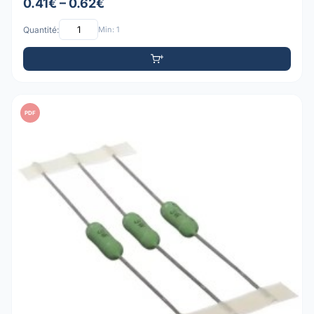
0.41€ – 0.62€
Quantité:
Min: 1
PDF