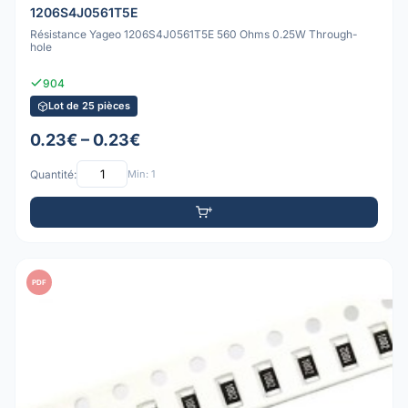
1206S4J0561T5E
Résistance Yageo 1206S4J0561T5E 560 Ohms 0.25W Through-
hole
904
Lot de 25 pièces
0.23€ – 0.23€
Quantité:
Min: 1
PDF