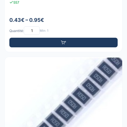
557
0.43€ – 0.95€
Quantité:
Min: 1