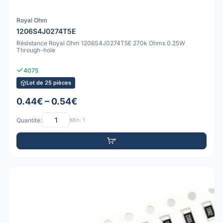
Royal Ohm
1206S4J0274T5E
Résistance Royal Ohm 1206S4J0274T5E 270k Ohms 0.25W
Through-hole
4075
Lot de 25 pièces
0.44€ – 0.54€
Quantité:
Min: 1