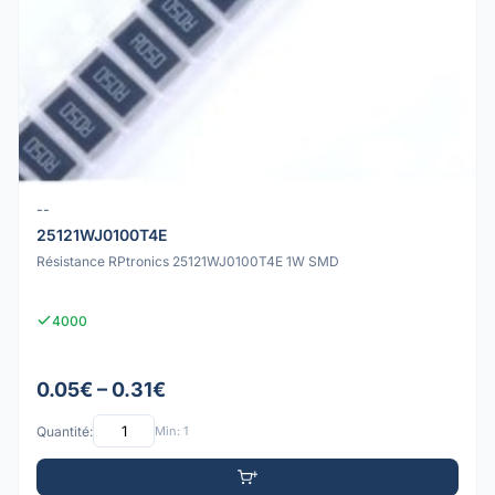
--
25121WJ0100T4E
Résistance RPtronics 25121WJ0100T4E 1W SMD
4000
0.05€ – 0.31€
Quantité:
Min: 1