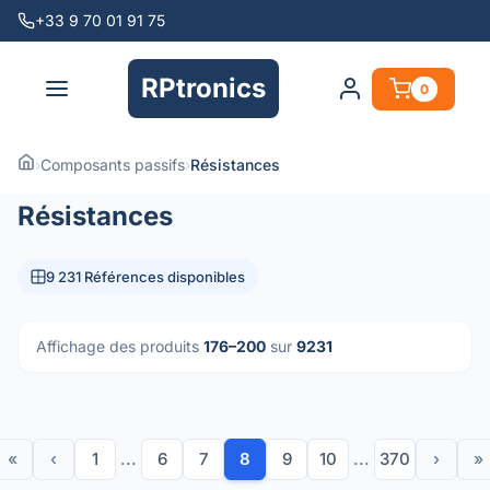
+33 9 70 01 91 75
RPtronics
0
›
Composants passifs
›
Résistances
Résistances
9 231 Références disponibles
Affichage des produits
176–200
sur
9231
«
‹
1
...
6
7
8
9
10
...
370
›
»