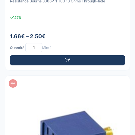
Résistance Bourns 3006P-1-100 10 Ohms Through-hole
476
1.66€ – 2.50€
Quantité:
Min: 1
PDF