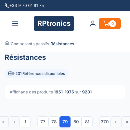
+33 9 70 01 91 75
RPtronics
0
›
Composants passifs
›
Résistances
Résistances
9 231 Références disponibles
Affichage des produits
1951–1975
sur
9231
«
‹
1
...
77
78
79
80
81
...
370
›
»