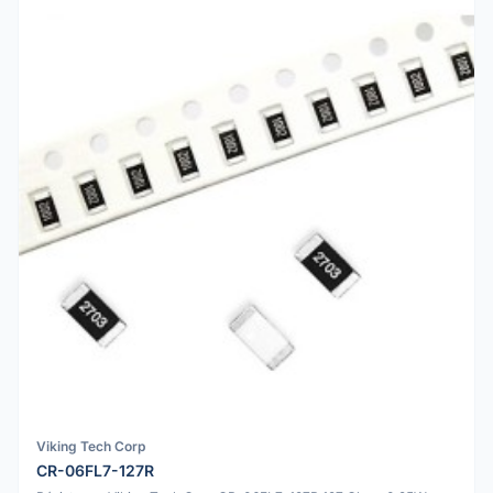
Viking Tech Corp
CR-06FL7-127R