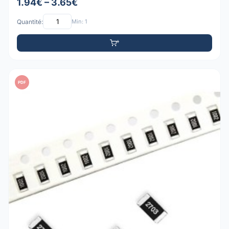
1.94€ – 3.65€
Quantité:
Min: 1
PDF