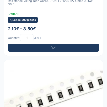
Résistance Viking Tech Corp CR-06FL7-127R 127 Ohms 0.25W
SMD
9870
Lot de 500 pièces
2.10€ – 3.50€
Quantité:
Min: 1