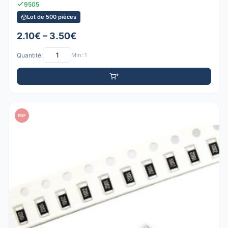
9505
Lot de 500 pièces
2.10€ – 3.50€
Quantité:
Min: 1
PDF