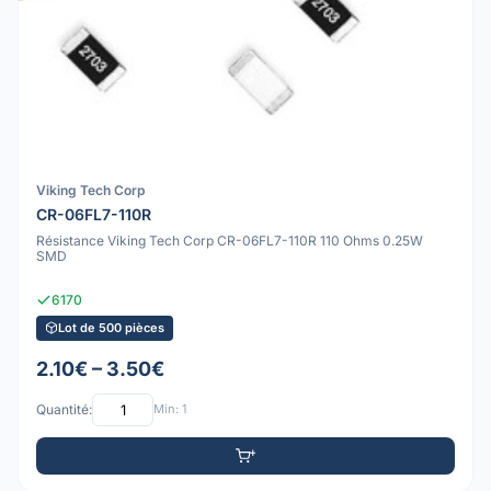
Viking Tech Corp
CR-06FL7-110R
Résistance Viking Tech Corp CR-06FL7-110R 110 Ohms 0.25W
SMD
6170
Lot de 500 pièces
2.10€ – 3.50€
Quantité:
Min: 1