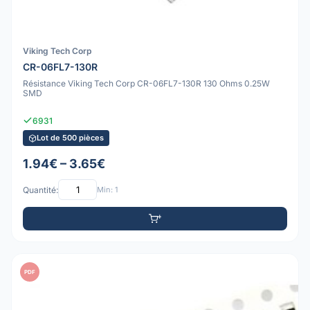
Viking Tech Corp
CR-06FL7-130R
Résistance Viking Tech Corp CR-06FL7-130R 130 Ohms 0.25W
SMD
6931
Lot de 500 pièces
1.94€ – 3.65€
Quantité:
Min: 1
PDF