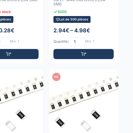
SMD
e stock
5000
 pièces
Lot de 500 pièces
 0.28€
2.94€ – 4.98€
Min: 1
Quantité:
Min: 1
PDF