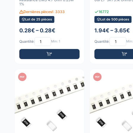
1%
Dernières pièces!: 3333
16772
Lot de 25 pièces
Lot de 500 pièces
0.28€ – 0.28€
1.94€ – 3.65€
Quantité:
Min: 1
Quantité:
Min:
PDF
PDF