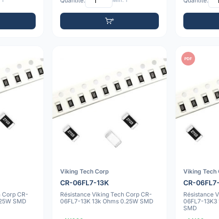
 1
Quantité:
Min: 1
Quantité:
PDF
Viking Tech Corp
Viking Tech
CR-06FL7-13K
CR-06FL7
h Corp CR-
Résistance Viking Tech Corp CR-
Résistance 
.25W SMD
06FL7-13K 13k Ohms 0.25W SMD
06FL7-13K3 
SMD