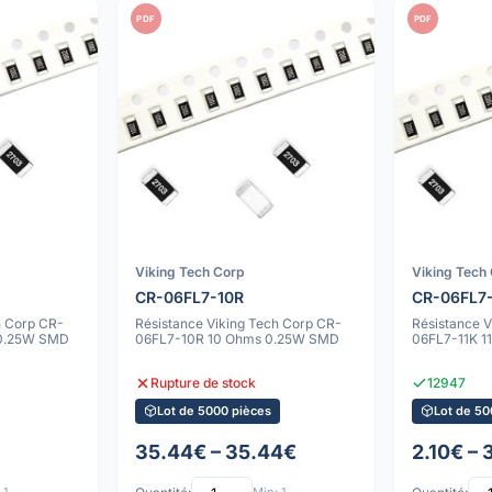
PDF
PDF
Viking Tech Corp
Viking Tech
CR-06FL7-10R
CR-06FL7
h Corp CR-
Résistance Viking Tech Corp CR-
Résistance 
 0.25W SMD
06FL7-10R 10 Ohms 0.25W SMD
06FL7-11K 
Rupture de stock
12947
Lot de 5000 pièces
Lot de 50
35.44€ – 35.44€
2.10€ – 