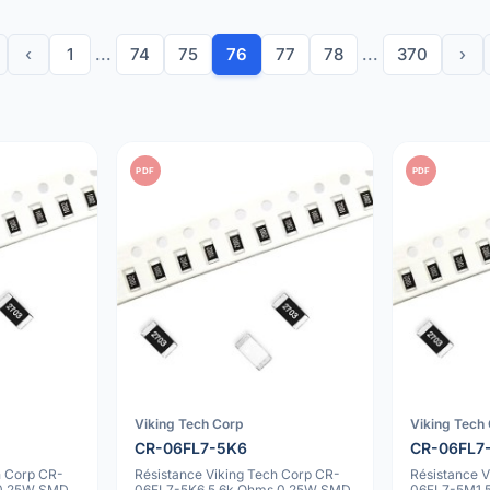
‹
1
...
74
75
76
77
78
...
370
›
PDF
PDF
Viking Tech Corp
Viking Tech
CR-06FL7-5K6
CR-06FL7
h Corp CR-
Résistance Viking Tech Corp CR-
Résistance 
 0.25W SMD
06FL7-5K6 5.6k Ohms 0.25W SMD
06FL7-5M1 