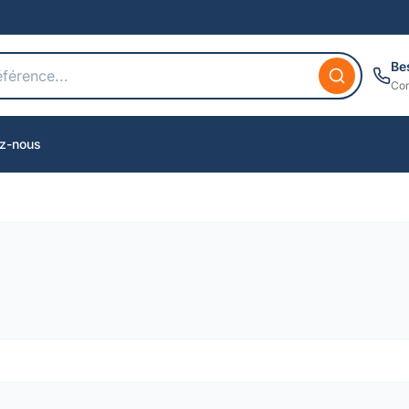
Be
Con
z-nous