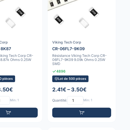
 Corp
Viking Tech Corp
-8K87
CR-06FL7-9K09
Viking Tech Corp CR-
Résistance Viking Tech Corp CR-
 8.87k Ohms 0.25W
06FL7-9K09 9.09k Ohms 0.25W
SMD
4896
0 pièces
Lot de 500 pièces
3.50€
2.41€ – 3.50€
Min: 1
Quantité:
Min: 1