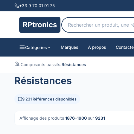
+33 9 70 01 91 75
RPtronics
Marques
A propos
Contacte
Catégories
›
Composants passifs
›
Résistances
Résistances
9 231 Références disponibles
Affichage des produits
1876–1900
sur
9231