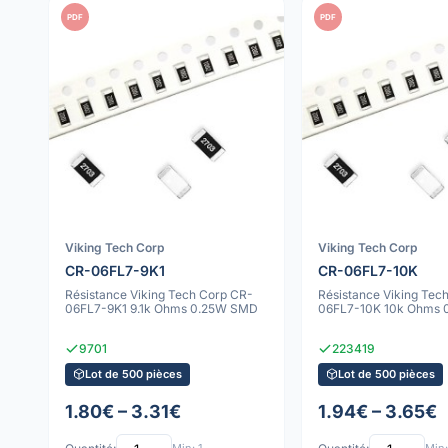
PDF
PDF
Viking Tech Corp
Viking Tech Corp
CR-06FL7-9K1
CR-06FL7-10K
Résistance Viking Tech Corp CR-
Résistance Viking Tec
06FL7-9K1 9.1k Ohms 0.25W SMD
06FL7-10K 10k Ohms
9701
223419
Lot de 500 pièces
Lot de 500 pièces
1.80€ – 3.31€
1.94€ – 3.65€