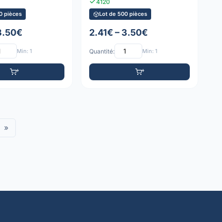
4120
0 pièces
Lot de 500 pièces
 3.50€
2.41€ – 3.50€
Min: 1
Quantité:
Min: 1
»