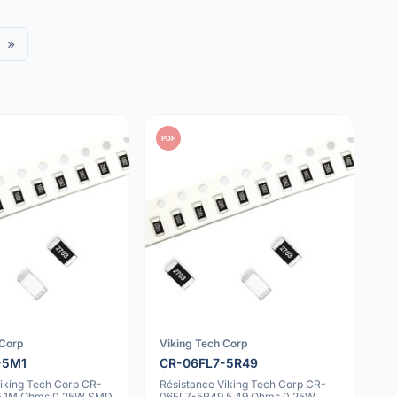
»
PDF
 Corp
Viking Tech Corp
-5M1
CR-06FL7-5R49
Viking Tech Corp CR-
Résistance Viking Tech Corp CR-
5.1M Ohms 0.25W SMD
06FL7-5R49 5.49 Ohms 0.25W