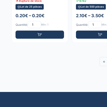
Rupture de stock
9742
Lot de 25 pièces
Lot de 500 pièces
0.20€ – 0.20€
2.10€ – 3.50€
Quantité:
Min: 1
Quantité:
Min:
«