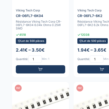
Viking Tech Corp
Viking Tech Corp
CR-06FL7-6K04
CR-06FL7-6K2
Résistance Viking Tech Corp CR-
Résistance Viking Tec
06FL7-6K04 6.04k Ohms 0.25W
06FL7-6K2 6.2k Ohms
SMD
4518
12038
Lot de 500 pièces
Lot de 500 pièces
2.41€ – 3.50€
1.94€ – 3.65€
Quantité:
Min: 1
Quantité:
Min:
PDF
PDF