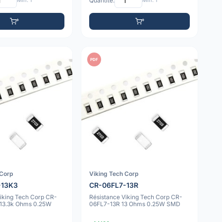
Min: 1
Quantité:
Min: 1
PDF
 Corp
Viking Tech Corp
-13K3
CR-06FL7-13R
Viking Tech Corp CR-
Résistance Viking Tech Corp CR-
13.3k Ohms 0.25W
06FL7-13R 13 Ohms 0.25W SMD