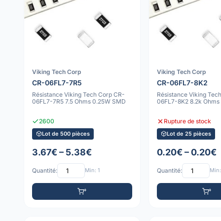
Viking Tech Corp
Viking Tech Corp
CR-06FL7-7R5
CR-06FL7-8K2
Résistance Viking Tech Corp CR-
Résistance Viking Tec
06FL7-7R5 7.5 Ohms 0.25W SMD
06FL7-8K2 8.2k Ohms
2600
Rupture de stock
Lot de 500 pièces
Lot de 25 pièces
3.67€ – 5.38€
0.20€ – 0.20€
Quantité:
Min: 1
Quantité:
Min: