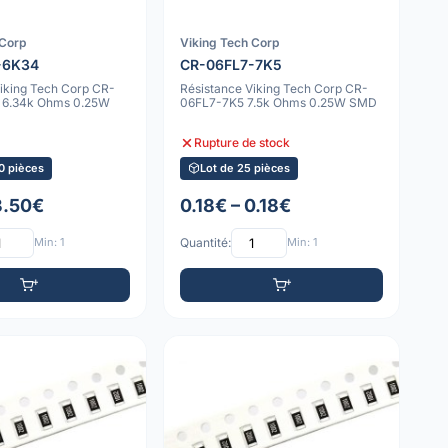
 Corp
Viking Tech Corp
-6K34
CR-06FL7-7K5
Viking Tech Corp CR-
Résistance Viking Tech Corp CR-
 6.34k Ohms 0.25W
06FL7-7K5 7.5k Ohms 0.25W SMD
Rupture de stock
0 pièces
Lot de 25 pièces
3.50€
0.18€ – 0.18€
Min: 1
Quantité:
Min: 1