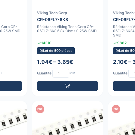
Viking Tech Corp
Viking Tech
CR-06FL7-6K8
CR-06FL7
h Corp CR-
Résistance Viking Tech Corp CR-
Résistance 
 0.25W SMD
06FL7-6K8 6.8k Ohms 0.25W SMD
06FL7-6K34
SMD
14310
9882
Lot de 500 pièces
Lot de 50
1.94€ – 3.65€
2.10€ – 
 1
Quantité:
Min: 1
Quantité:
PDF
PDF