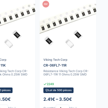
PDF
 Corp
Viking Tech Corp
-11K
CR-06FL7-11R
Viking Tech Corp CR-
Résistance Viking Tech Corp CR-
11k Ohms 0.25W SMD
06FL7-11R 11 Ohms 0.25W SMD
2249
0 pièces
Lot de 500 pièces
3.50€
2.41€ – 3.50€