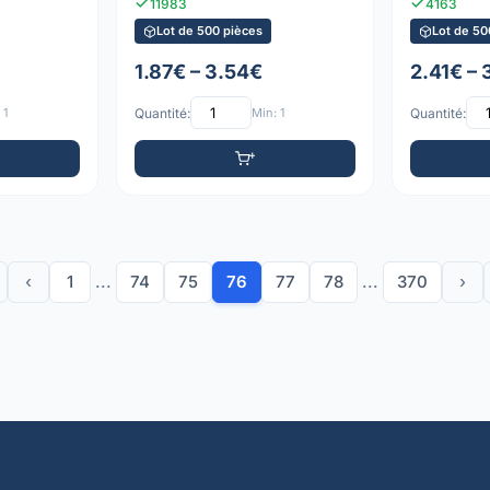
11983
4163
Lot de 500 pièces
Lot de 50
1.87€ – 3.54€
2.41€ –
 1
Quantité:
Min: 1
Quantité:
‹
1
...
74
75
76
77
78
...
370
›