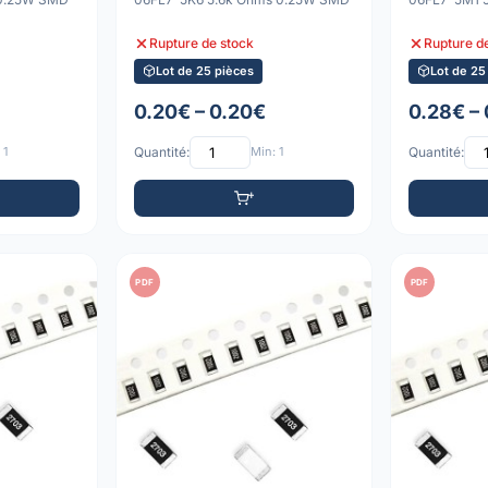
Rupture de stock
Rupture d
Lot de 25 pièces
Lot de 25
0.20€ – 0.20€
0.28€ –
 1
Quantité:
Min: 1
Quantité:
PDF
PDF