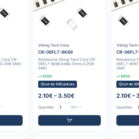
Viking Tech Corp
Viking Tech
CR-06FL7-8K66
CR-06FL7
h Corp CR-
Résistance Viking Tech Corp CR-
Résistance 
 0.25W SMD
06FL7-8K66 8.66k Ohms 0.25W
06FL7-8K87
SMD
SMD
6566
9950
Lot de 500 pièces
Lot de 50
2.10€ – 3.50€
2.10€ – 
 1
Quantité:
Min: 1
Quantité: