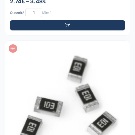
2.74€ – 3.48€
Quantité:
Min: 1
PDF