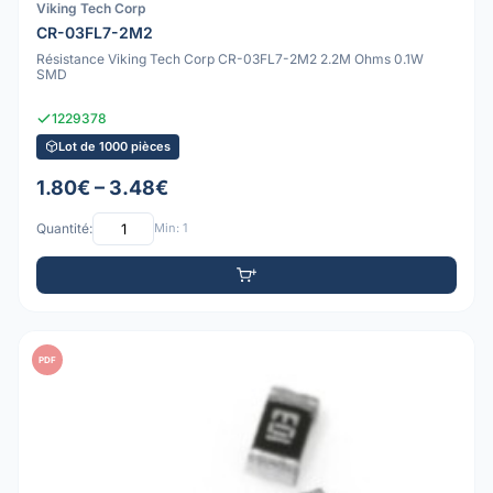
Viking Tech Corp
CR-03FL7-2M2
Résistance Viking Tech Corp CR-03FL7-2M2 2.2M Ohms 0.1W
SMD
1229378
Lot de 1000 pièces
1.80€ – 3.48€
Quantité:
Min: 1
PDF