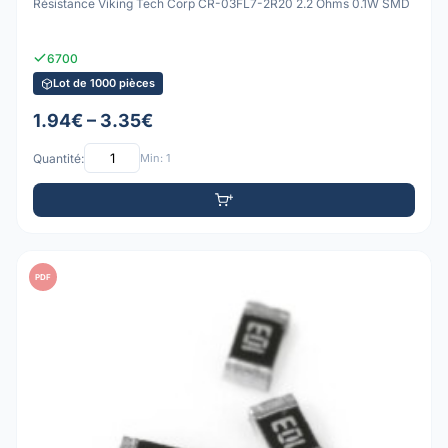
Résistance Viking Tech Corp CR-03FL7-2R20 2.2 Ohms 0.1W SMD
6700
Lot de 1000 pièces
1.94€ – 3.35€
Quantité:
Min: 1
PDF