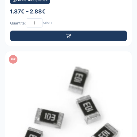
Lot de 1000 pièces
1.87€ – 2.88€
Quantité:
Min: 1
PDF