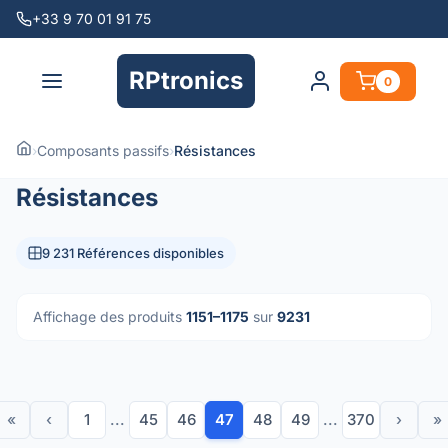
+33 9 70 01 91 75
RPtronics
0
›
Composants passifs
›
Résistances
Résistances
9 231 Références disponibles
Affichage des produits
1151–1175
sur
9231
«
‹
1
...
45
46
47
48
49
...
370
›
»