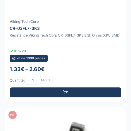
Viking Tech Corp
CR-03FL7-3K3
Résistance Viking Tech Corp CR-03FL7-3K3 3.3k Ohms 0.1W SMD
165720
Lot de 1000 pièces
1.33€ – 2.60€
Quantité:
Min: 1
PDF