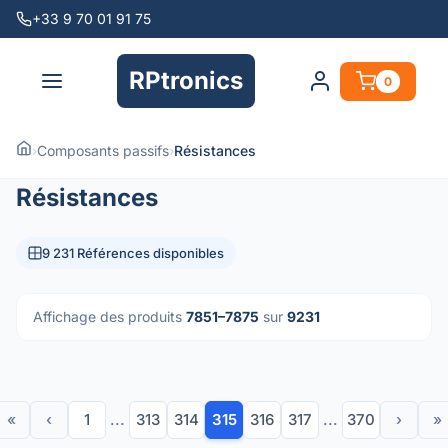
+33 9 70 01 91 75
RPtronics
0
›
Composants passifs
›
Résistances
Résistances
9 231 Références disponibles
Affichage des produits
7851–7875
sur
9231
«
‹
1
...
313
314
315
316
317
...
370
›
»