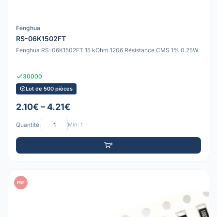
Fenghua
RS-06K1502FT
Fenghua RS-06K1502FT 15 kOhm 1206 Résistance CMS 1% 0.25W
30000
Lot de 500 pièces
2.10€ – 4.21€
Quantité:
Min: 1
PDF