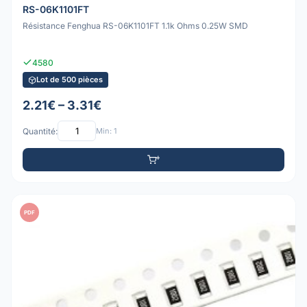
RS-06K1101FT
Résistance Fenghua RS-06K1101FT 1.1k Ohms 0.25W SMD
4580
Lot de 500 pièces
2.21€ – 3.31€
Quantité:
Min: 1
PDF