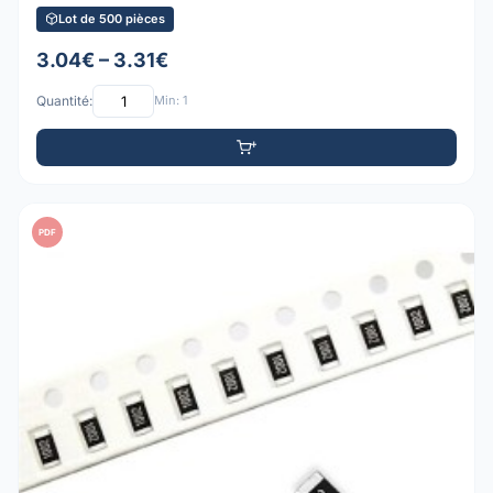
Lot de 500 pièces
3.04€ – 3.31€
Quantité:
Min: 1
PDF