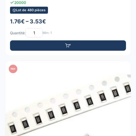
20000
Lot de 480 pièces
1.76€ – 3.53€
Quantité:
Min: 1
PDF