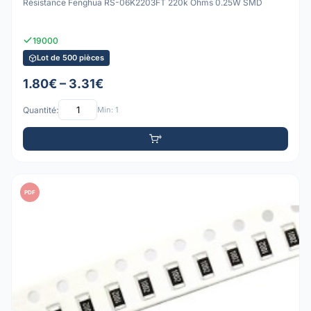
Résistance Fenghua RS-06K2203FT 220k Ohms 0.25W SMD
19000
Lot de 500 pièces
1.80€ – 3.31€
Quantité:
Min: 1
PDF