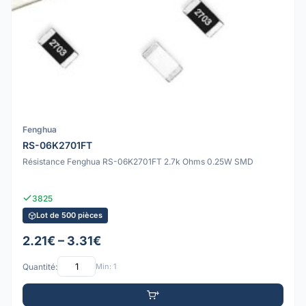
Fenghua
RS-06K2701FT
Résistance Fenghua RS-06K2701FT 2.7k Ohms 0.25W SMD
3825
Lot de 500 pièces
2.21€ – 3.31€
Quantité:
Min: 1