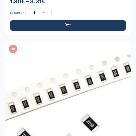
1.80€ – 3.31€
Quantité:
Min: 1
PDF