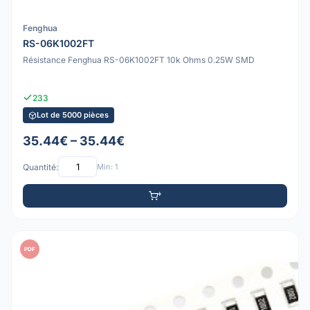
Fenghua
RS-06K1002FT
Résistance Fenghua RS-06K1002FT 10k Ohms 0.25W SMD
233
Lot de 5000 pièces
35.44€ – 35.44€
Quantité:
Min: 1
PDF