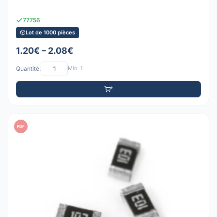
77756
Lot de 1000 pièces
1.20€ – 2.08€
Quantité:
Min: 1
PDF