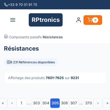
+33 9 70 01 91 75
RPtronics
0
›
Composants passifs
›
Résistances
Résistances
9 231 Références disponibles
Affichage des produits
7601–7625
sur
9231
«
‹
1
...
303
304
305
306
307
...
370
›
»