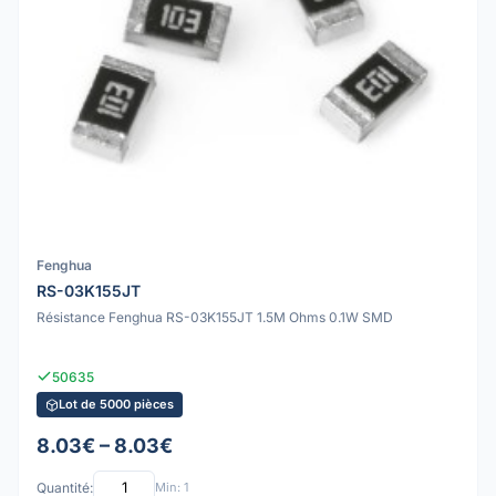
Fenghua
RS-03K155JT
Résistance Fenghua RS-03K155JT 1.5M Ohms 0.1W SMD
50635
Lot de 5000 pièces
8.03€ – 8.03€
Quantité:
Min: 1