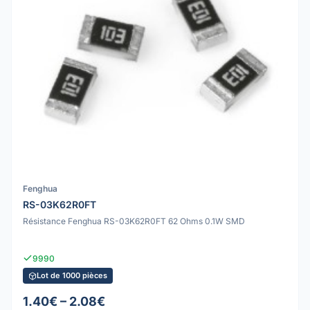
Fenghua
RS-03K62R0FT
Résistance Fenghua RS-03K62R0FT 62 Ohms 0.1W SMD
9990
Lot de 1000 pièces
1.40€ – 2.08€