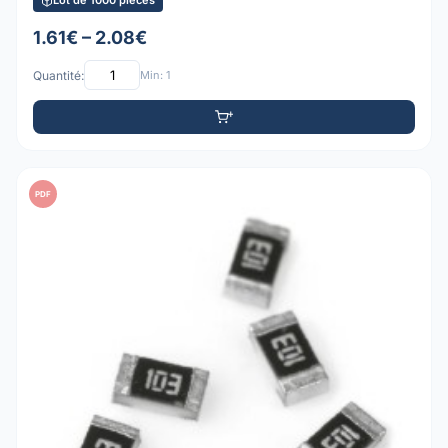
Lot de 1000 pièces
1.61€ – 2.08€
Quantité:
Min: 1
PDF