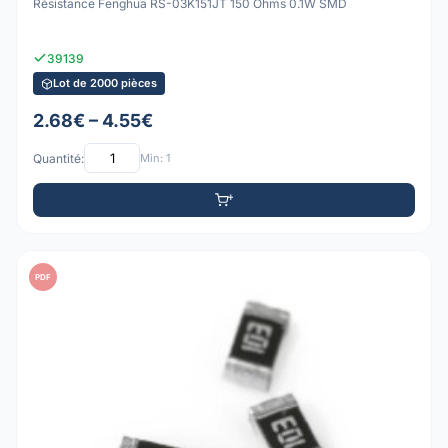
Résistance Fenghua RS-03K151JT 150 Ohms 0.1W SMD
39139
Lot de 2000 pièces
2.68€ – 4.55€
Quantité:
Min: 1
PDF