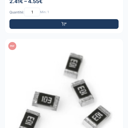
2.41€ – 4.55€
Quantité:
Min: 1
PDF