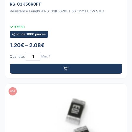
RS-03K56R0FT
Résistance Fenghua RS-03K56R0FT 56 Ohms 0.1W SMD
37550
Lot de 1000 pièces
1.20€ – 2.08€
Quantité:
Min: 1
PDF