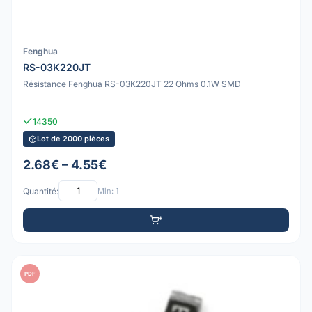
Fenghua
RS-03K220JT
Résistance Fenghua RS-03K220JT 22 Ohms 0.1W SMD
14350
Lot de 2000 pièces
2.68€ – 4.55€
Quantité:
Min: 1
PDF