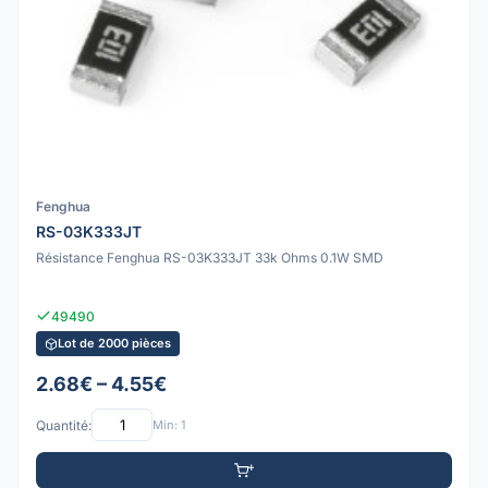
Fenghua
RS-03K333JT
Résistance Fenghua RS-03K333JT 33k Ohms 0.1W SMD
49490
Lot de 2000 pièces
2.68€ – 4.55€
Quantité:
Min: 1