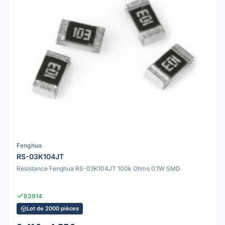
Fenghua
RS-03K104JT
Résistance Fenghua RS-03K104JT 100k Ohms 0.1W SMD
83914
Lot de 2000 pièces