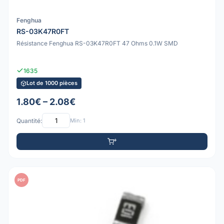
Fenghua
RS-03K47R0FT
Résistance Fenghua RS-03K47R0FT 47 Ohms 0.1W SMD
1635
Lot de 1000 pièces
1.80€ – 2.08€
Quantité:
Min: 1
PDF