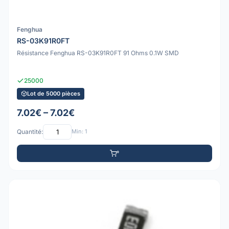
Fenghua
RS-03K91R0FT
Résistance Fenghua RS-03K91R0FT 91 Ohms 0.1W SMD
25000
Lot de 5000 pièces
7.02€ – 7.02€
Quantité:
Min: 1