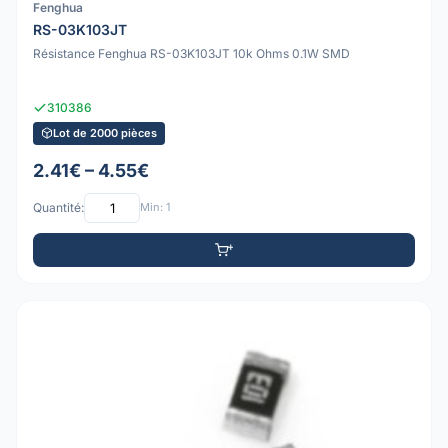
Fenghua
RS-03K103JT
Résistance Fenghua RS-03K103JT 10k Ohms 0.1W SMD
310386
Lot de 2000 pièces
2.41€ – 4.55€
Quantité:
Min: 1