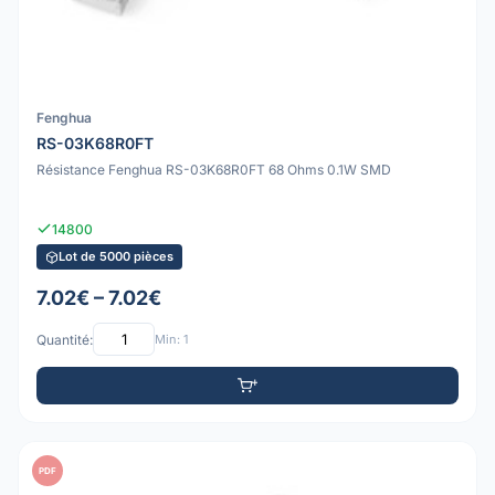
Fenghua
RS-03K68R0FT
Résistance Fenghua RS-03K68R0FT 68 Ohms 0.1W SMD
14800
Lot de 5000 pièces
7.02€ – 7.02€
Quantité:
Min: 1
PDF