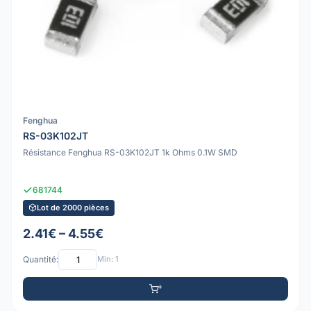
Fenghua
RS-03K102JT
Résistance Fenghua RS-03K102JT 1k Ohms 0.1W SMD
681744
Lot de 2000 pièces
2.41€ – 4.55€
Quantité:
Min: 1