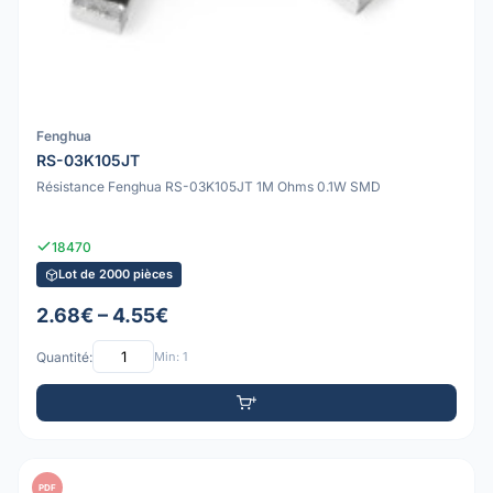
Fenghua
RS-03K105JT
Résistance Fenghua RS-03K105JT 1M Ohms 0.1W SMD
18470
Lot de 2000 pièces
2.68€ – 4.55€
Quantité:
Min: 1
PDF