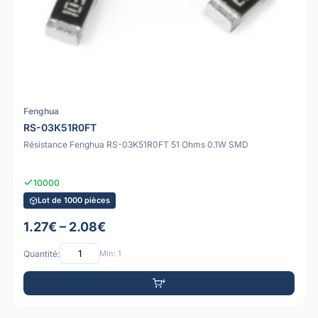
Fenghua
RS-03K51R0FT
Résistance Fenghua RS-03K51R0FT 51 Ohms 0.1W SMD
10000
Lot de 1000 pièces
1.27€ – 2.08€
Quantité:
Min: 1