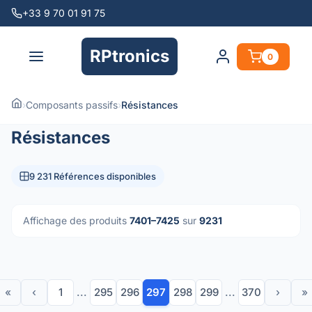
+33 9 70 01 91 75
RPtronics
0
›
Composants passifs
›
Résistances
Résistances
9 231 Références disponibles
Affichage des produits
7401–7425
sur
9231
«
‹
1
...
295
296
297
298
299
...
370
›
»