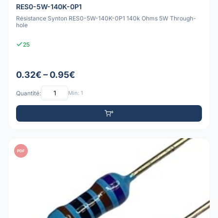
RES0-5W-140K-0P1
Résistance Synton RES0-5W-140K-0P1 140k Ohms 5W Through-
hole
25
0.32€ – 0.95€
Quantité:
Min: 1
PDF