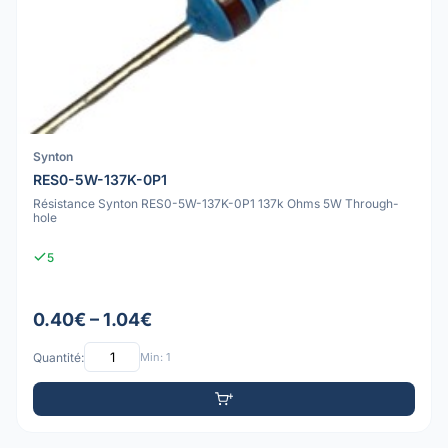
Synton
RES0-5W-137K-0P1
Résistance Synton RES0-5W-137K-0P1 137k Ohms 5W Through-
hole
5
0.40€ – 1.04€
Quantité:
Min: 1