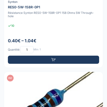
Synton
RES0-5W-158R-0P1
Résistance Synton RES0-5W-158R-0P1 158 Ohms 5W Through-
hole
10
0.40€ – 1.04€
Quantité:
Min: 1
PDF