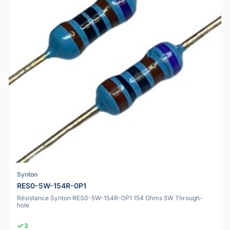
Synton
RES0-5W-154R-0P1
Résistance Synton RES0-5W-154R-0P1 154 Ohms 5W Through-
hole
3