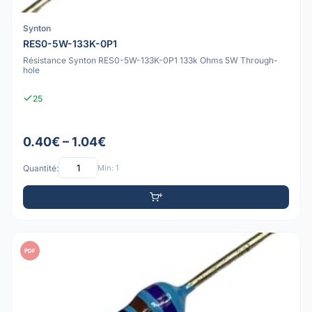
Synton
RES0-5W-133K-0P1
Résistance Synton RES0-5W-133K-0P1 133k Ohms 5W Through-
hole
25
0.40€ – 1.04€
Quantité:
Min: 1
PDF