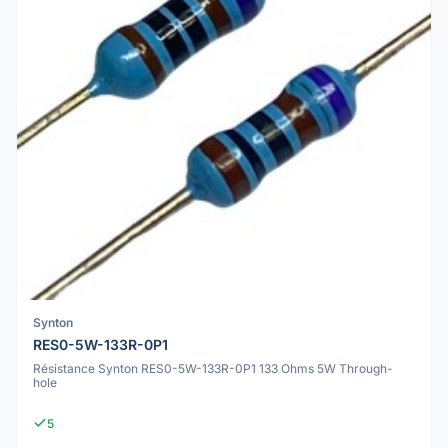
Synton
RES0-5W-133R-0P1
Résistance Synton RES0-5W-133R-0P1 133 Ohms 5W Through-
hole
5