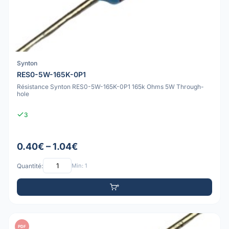
Synton
RES0-5W-165K-0P1
Résistance Synton RES0-5W-165K-0P1 165k Ohms 5W Through-
hole
3
0.40€ – 1.04€
Quantité:
Min: 1
PDF