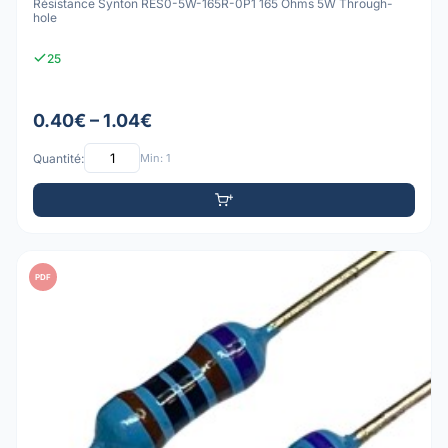
Résistance Synton RES0-5W-165R-0P1 165 Ohms 5W Through-
hole
25
0.40€ – 1.04€
Quantité:
Min: 1
PDF