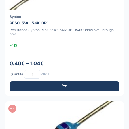
Synton
RES0-5W-154K-0P1
Résistance Synton RES0-5W-154K-0P1 154k Ohms 5W Through-
hole
15
0.40€ – 1.04€
Quantité:
Min: 1
PDF