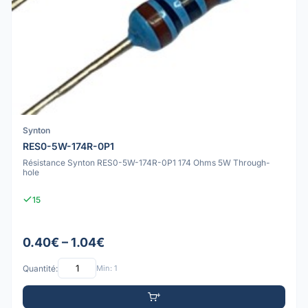
Synton
RES0-5W-174R-0P1
Résistance Synton RES0-5W-174R-0P1 174 Ohms 5W Through-
hole
15
0.40€ – 1.04€
Quantité:
Min: 1