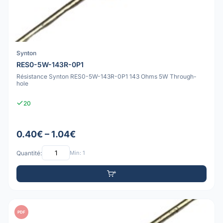
Synton
RES0-5W-143R-0P1
Résistance Synton RES0-5W-143R-0P1 143 Ohms 5W Through-
hole
20
0.40€ – 1.04€
Quantité:
Min: 1
PDF