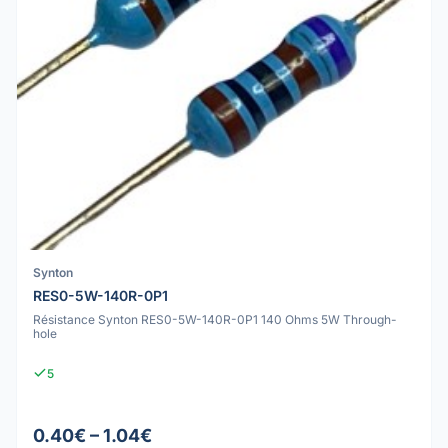
Synton
RES0-5W-140R-0P1
Résistance Synton RES0-5W-140R-0P1 140 Ohms 5W Through-
hole
5
0.40€ – 1.04€