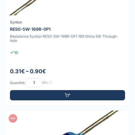
Synton
RES0-5W-169R-0P1
Résistance Synton RES0-5W-169R-0P1 169 Ohms 5W Through-
hole
10
0.31€ – 0.90€
Quantité:
Min: 1
PDF