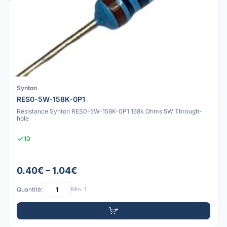
Synton
RES0-5W-158K-0P1
Résistance Synton RES0-5W-158K-0P1 158k Ohms 5W Through-
hole
10
0.40€ – 1.04€
Quantité:
Min: 1