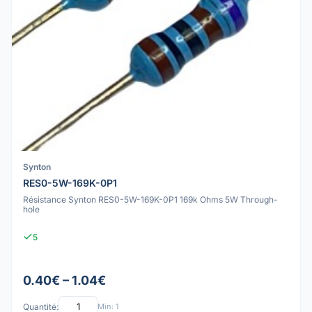
Synton
RES0-5W-169K-0P1
Résistance Synton RES0-5W-169K-0P1 169k Ohms 5W Through-
hole
5
0.40€ – 1.04€
Quantité:
Min: 1