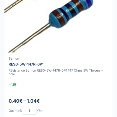
Synton
RES0-5W-147R-0P1
Résistance Synton RES0-5W-147R-0P1 147 Ohms 5W Through-
hole
25
0.40€ – 1.04€
Quantité:
Min: 1