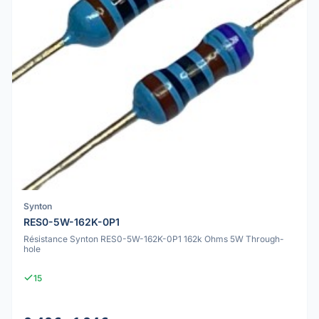
Synton
RES0-5W-162K-0P1
Résistance Synton RES0-5W-162K-0P1 162k Ohms 5W Through-
hole
15