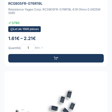
RC0805FR-076R19L
Résistance Yageo Corp. RC0805FR-076R19L 6.19 Ohms 0.0625W
SMD
3790
Lot de 1000 pièces
1.61€ – 2.21€
Quantité:
Min: 1