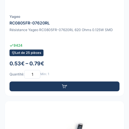
Yageo
RC0805FR-07620RL
Résistance Yageo RC0805FR-07620RL 620 Ohms 0.125W SMD
9424
Lot de 25 pièces
0.53€ – 0.79€
Quantité:
Min: 1