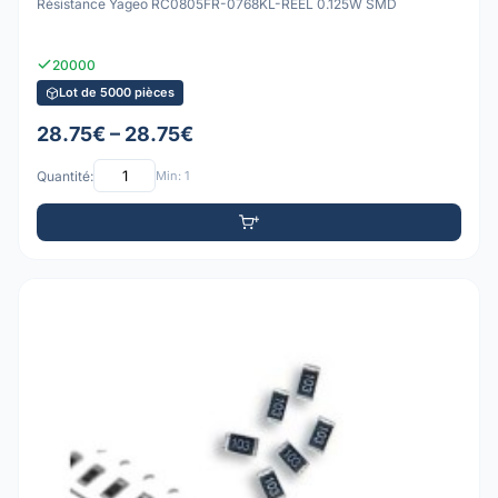
Résistance Yageo RC0805FR-0768KL-REEL 0.125W SMD
20000
Lot de 5000 pièces
28.75€ – 28.75€
Quantité:
Min: 1