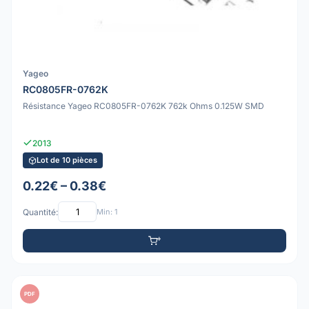
Yageo
RC0805FR-0762K
Résistance Yageo RC0805FR-0762K 762k Ohms 0.125W SMD
2013
Lot de 10 pièces
0.22€ – 0.38€
Quantité:
Min: 1
PDF