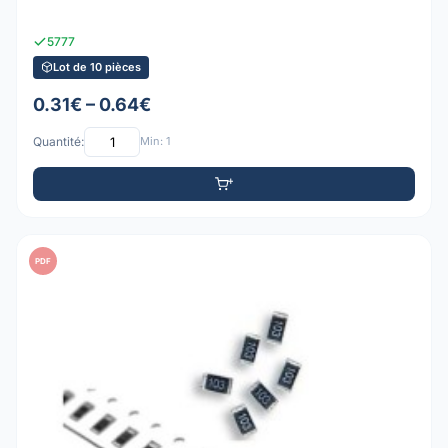
5777
Lot de 10 pièces
0.31€ – 0.64€
Quantité:
Min: 1
PDF