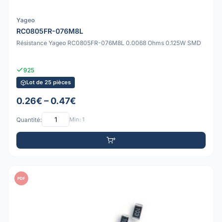
Yageo
RC0805FR-076M8L
Résistance Yageo RC0805FR-076M8L 0.0068 Ohms 0.125W SMD
925
Lot de 25 pièces
0.26€ – 0.47€
Quantité:
Min: 1
PDF