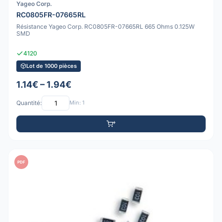
Yageo Corp.
RC0805FR-07665RL
Résistance Yageo Corp. RC0805FR-07665RL 665 Ohms 0.125W
SMD
4120
Lot de 1000 pièces
1.14€ – 1.94€
Quantité:
Min: 1
PDF