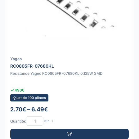
Yageo
RC0805FR-07680KL
Résistance Yageo RC0805FR-07680KL 0.125W SMD
4900
Lot de 100 pièces
2.70€ – 6.49€
Quantité:
Min: 1