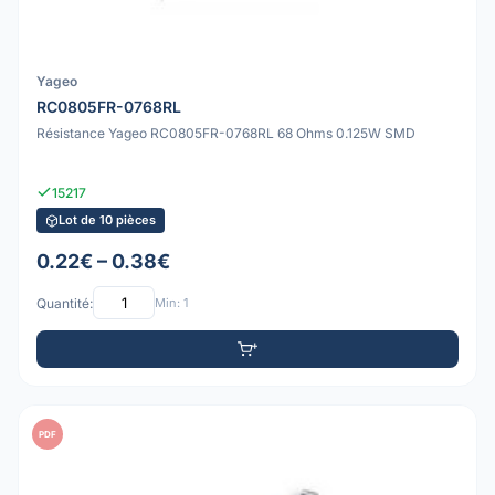
Yageo
RC0805FR-0768RL
Résistance Yageo RC0805FR-0768RL 68 Ohms 0.125W SMD
15217
Lot de 10 pièces
0.22€ – 0.38€
Quantité:
Min: 1
PDF