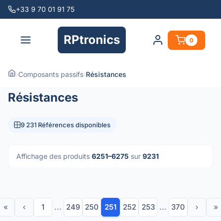
+33 9 70 01 91 75
RPtronics
0
›
Composants passifs
›
Résistances
Résistances
9 231 Références disponibles
Affichage des produits
6251–6275
sur
9231
«
‹
1
...
249
250
251
252
253
...
370
›
»