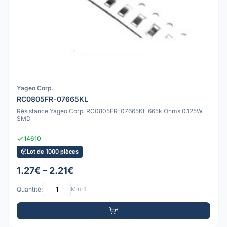
Yageo Corp.
RC0805FR-07665KL
Résistance Yageo Corp. RC0805FR-07665KL 665k Ohms 0.125W
SMD
14610
Lot de 1000 pièces
1.27€ – 2.21€
Quantité:
Min: 1