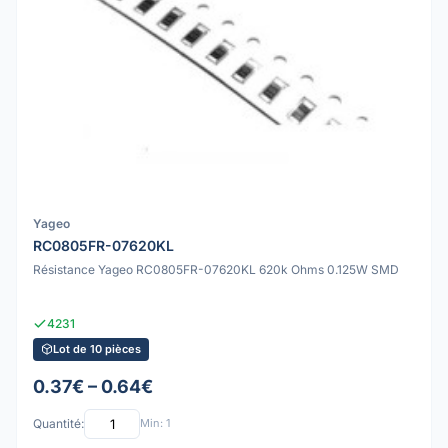
Yageo
RC0805FR-07620KL
Résistance Yageo RC0805FR-07620KL 620k Ohms 0.125W SMD
4231
Lot de 10 pièces
0.37€ – 0.64€
Quantité:
Min: 1