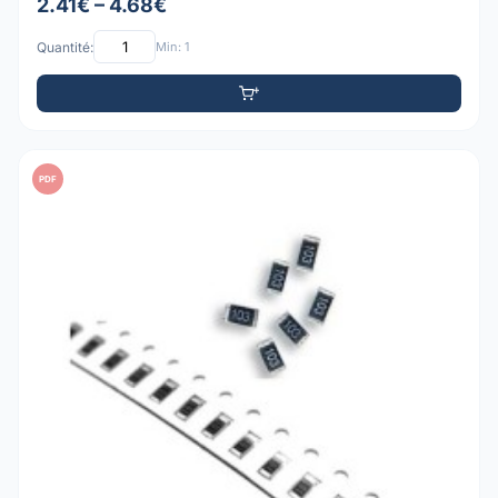
2.41€ – 4.68€
Quantité:
Min: 1
PDF