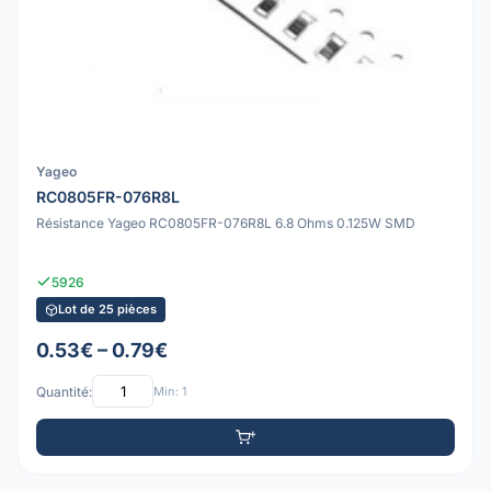
Yageo
RC0805FR-076R8L
Résistance Yageo RC0805FR-076R8L 6.8 Ohms 0.125W SMD
5926
Lot de 25 pièces
0.53€ – 0.79€
Quantité:
Min: 1