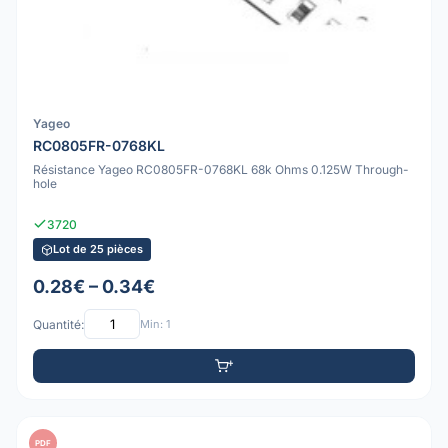
Yageo
RC0805FR-0768KL
Résistance Yageo RC0805FR-0768KL 68k Ohms 0.125W Through-
hole
3720
Lot de 25 pièces
0.28€ – 0.34€
Quantité:
Min: 1
PDF