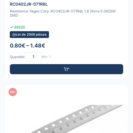
RC0402JR-071R8L
Résistance Yageo Corp. RC0402JR-071R8L 1.8 Ohms 0.0625W
SMD
39520
Lot de 2000 pièces
0.80€ – 1.48€
Quantité:
Min: 1
PDF