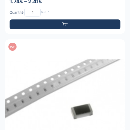
1.74€ – 2.41€
Quantité:
Min: 1
PDF