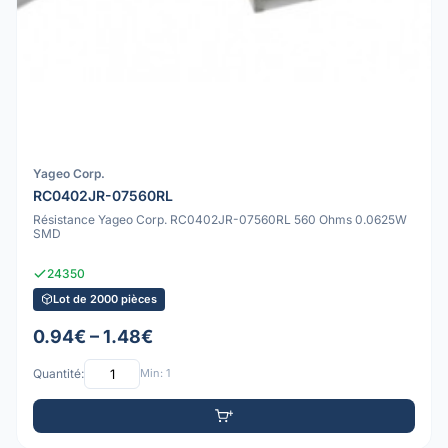
Yageo Corp.
RC0402JR-07560RL
Résistance Yageo Corp. RC0402JR-07560RL 560 Ohms 0.0625W
SMD
24350
Lot de 2000 pièces
0.94€ – 1.48€
Quantité:
Min: 1