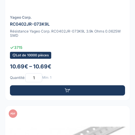
Yageo Corp.
RC0402JR-073K9L
Résistance Yageo Corp. RC0402JR-073K9L 3.9k Ohms 0.0625W
SMD
3715
Lot de 10000 pièces
10.69€ – 10.69€
Quantité:
Min: 1
PDF