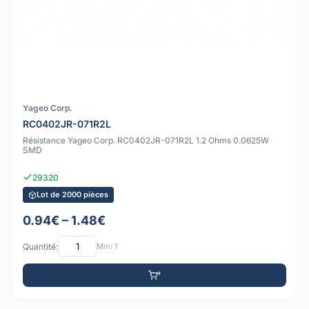
Yageo Corp.
RC0402JR-071R2L
Résistance Yageo Corp. RC0402JR-071R2L 1.2 Ohms 0.0625W
SMD
29320
Lot de 2000 pièces
0.94€ – 1.48€
Quantité:
Min: 1