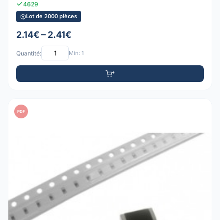
4629
Lot de 2000 pièces
2.14€ – 2.41€
Quantité:
Min: 1
PDF