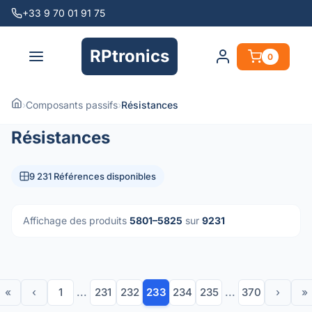
+33 9 70 01 91 75
RPtronics
0
›
Composants passifs
›
Résistances
Résistances
9 231 Références disponibles
Affichage des produits
5801–5825
sur
9231
«
‹
1
...
231
232
233
234
235
...
370
›
»