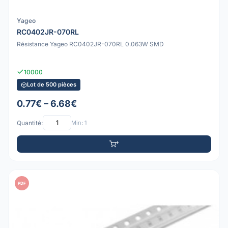
Yageo
RC0402JR-070RL
Résistance Yageo RC0402JR-070RL 0.063W SMD
10000
Lot de 500 pièces
0.77€ – 6.68€
Quantité:
Min: 1
PDF