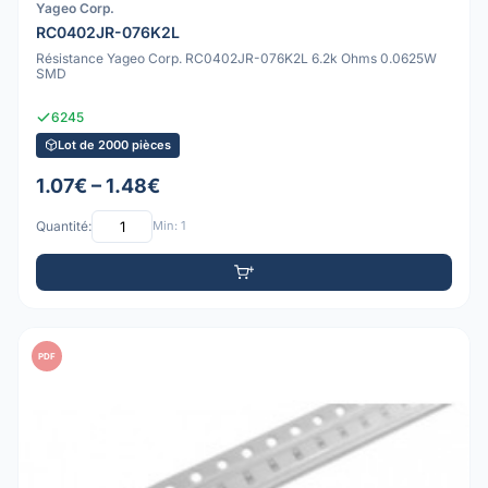
Yageo Corp.
RC0402JR-076K2L
Résistance Yageo Corp. RC0402JR-076K2L 6.2k Ohms 0.0625W
SMD
6245
Lot de 2000 pièces
1.07€ – 1.48€
Quantité:
Min: 1
PDF