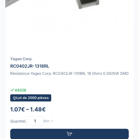
Yageo Corp.
RC0402JR-1318RL
Résistance Yageo Corp. RC0402JR-1318RL 18 Ohms 0.0625W SMD
44526
Lot de 2000 pièces
1.07€ – 1.48€
Quantité:
Min: 1