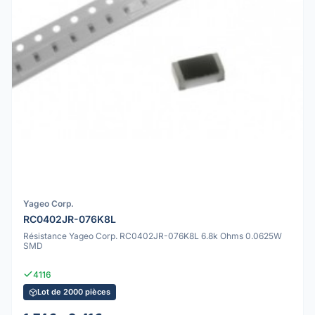
Yageo Corp.
RC0402JR-076K8L
Résistance Yageo Corp. RC0402JR-076K8L 6.8k Ohms 0.0625W
SMD
4116
Lot de 2000 pièces