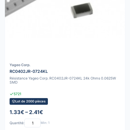
Yageo Corp.
RC0402JR-0724KL
Résistance Yageo Corp. RC0402JR-0724KL 24k Ohms 0.0625W
SMD
5721
Lot de 2000 pièces
1.33€ – 2.41€
Quantité:
Min: 1