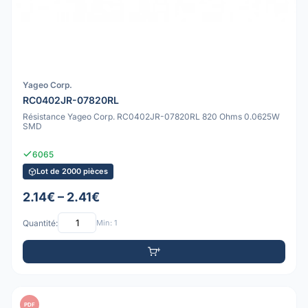
Yageo Corp.
RC0402JR-07820RL
Résistance Yageo Corp. RC0402JR-07820RL 820 Ohms 0.0625W
SMD
6065
Lot de 2000 pièces
2.14€ – 2.41€
Quantité:
Min: 1
PDF