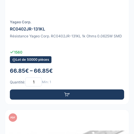
Yageo Corp.
RC0402JR-131KL
Résistance Yageo Corp. RC0402JR-131KL 1k Ohms 0.0625W SMD
1560
Lot de 50000 pièces
66.85€ – 66.85€
Quantité:
Min: 1
PDF