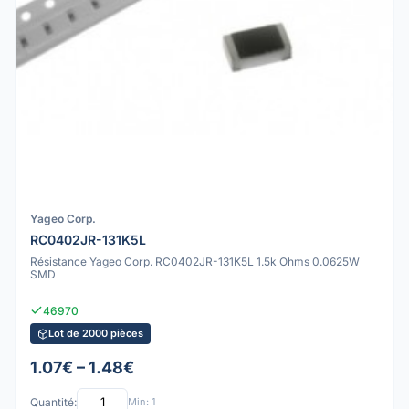
Yageo Corp.
RC0402JR-131K5L
Résistance Yageo Corp. RC0402JR-131K5L 1.5k Ohms 0.0625W
SMD
46970
Lot de 2000 pièces
1.07€ – 1.48€
Quantité:
Min: 1