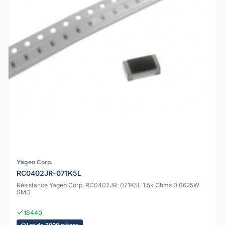
Yageo Corp.
RC0402JR-071K5L
Résistance Yageo Corp. RC0402JR-071K5L 1.5k Ohms 0.0625W
SMD
16440