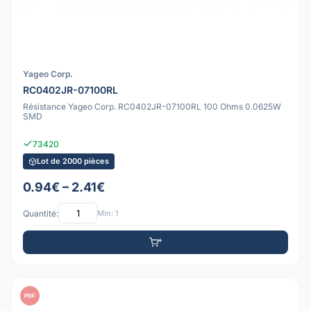
Yageo Corp.
RC0402JR-07100RL
Résistance Yageo Corp. RC0402JR-07100RL 100 Ohms 0.0625W
SMD
73420
Lot de 2000 pièces
0.94€ – 2.41€
Quantité:
Min: 1
PDF