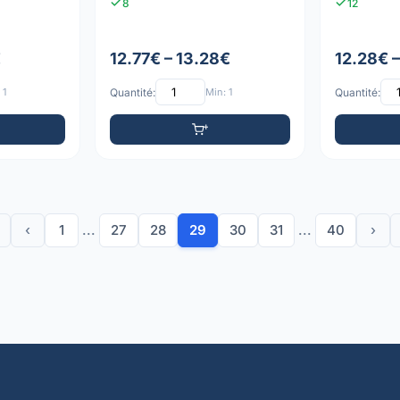
8
12
€
12.77€ – 13.28€
12.28€ 
 1
Quantité:
Min: 1
Quantité:
‹
1
...
27
28
29
30
31
...
40
›