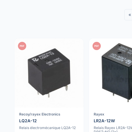
«
PDF
PDF
Recoy/rayex Electronics
Rayex
LQ2A-12
LR2A-12W
Relais électromécanique LQ2A-12
Relais Rayex LR2A-12
DPST-NO (2a)