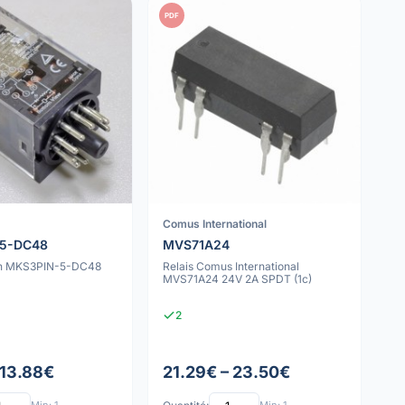
PDF
Comus International
5-DC48
MVS71A24
on MKS3PIN-5-DC48
Relais Comus International
MVS71A24 24V 2A SPDT (1c)
2
 13.88€
21.29€ – 23.50€