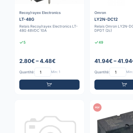
Recoy/rayex Electronics
Omron
LT-48G
LY2N-DC12
Relais Recoy/rayex Electronics LT-
Relais Omron LY2N-D
48G 48VDC 10A
DPDT (2c)
5
49
2.80€ – 4.48€
41.94€ – 41.94
Quantité:
Min: 1
Quantité:
Min:
PDF