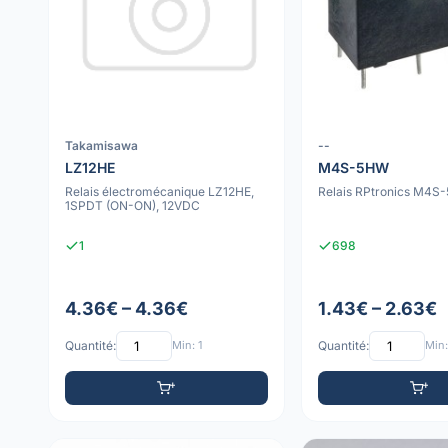
Takamisawa
--
LZ12HE
M4S-5HW
Relais électromécanique LZ12HE,
Relais RPtronics M4S
1SPDT (ON-ON), 12VDC
1
698
4.36€ – 4.36€
1.43€ – 2.63€
Quantité:
Min: 1
Quantité:
Min: