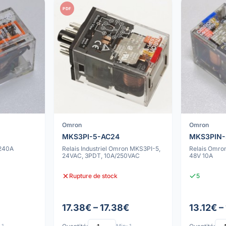
PDF
Omron
Omron
MKS3PI-5-AC24
MKS3PIN-
-240A
Relais Industriel Omron MKS3PI-5,
Relais Omr
24VAC, 3PDT, 10A/250VAC
48V 10A
Rupture de stock
5
17.38€ – 17.38€
13.12€ –