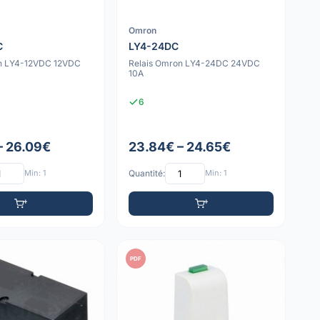
Omron
C
LY4-24DC
on LY4-12VDC 12VDC
Relais Omron LY4-24DC 24VDC
10A
6
– 26.09€
23.84€ – 24.65€
Min: 1
Quantité:
Min: 1
PDF