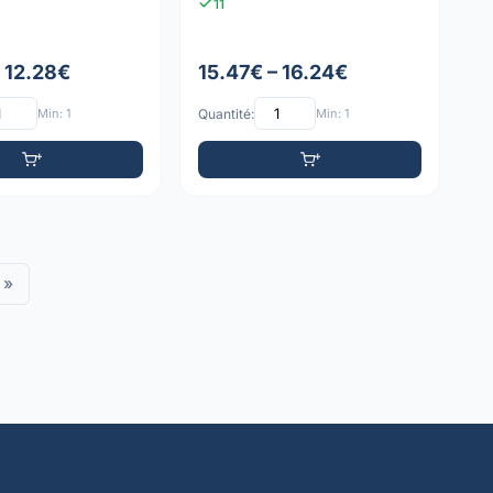
11
– 12.28€
15.47€ – 16.24€
Min: 1
Quantité:
Min: 1
»