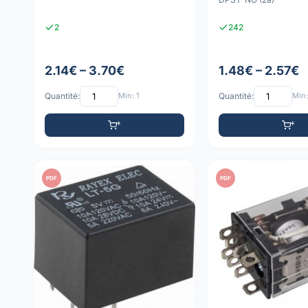
2
242
2.14€ – 3.70€
1.48€ – 2.57€
Quantité:
Min: 1
Quantité:
Min:
PDF
PDF