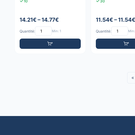
10
30
14.21€ – 14.77€
11.54€ – 11.54
Quantité:
Min: 1
Quantité:
Min:
«