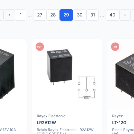
‹
1
...
27
28
29
30
31
...
40
›
PDF
PDF
Rayex Electronic
Rayex
LR2A12W
LT-12G
W 12V 10A
Relais Rayex Electronic LR2A12W
Relais Raye
12VDC SPDT (1c)
(1c)