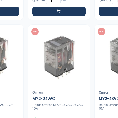
 1
Quantité:
Min: 1
Quantité:
PDF
PDF
Omron
Omron
MY2-24VAC
MY2-48V
VAC 12VAC
Relais Omron MY2-24VAC 24VAC
Relais Omr
10A
10A