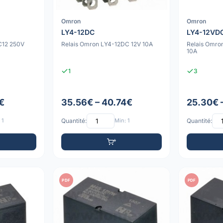
Omron
Omron
LY4-12DC
LY4-12VD
C12 250V
Relais Omron LY4-12DC 12V 10A
Relais Omr
10A
1
3
€
35.56€ – 40.74€
25.30€ 
 1
Quantité:
Min: 1
Quantité:
PDF
PDF