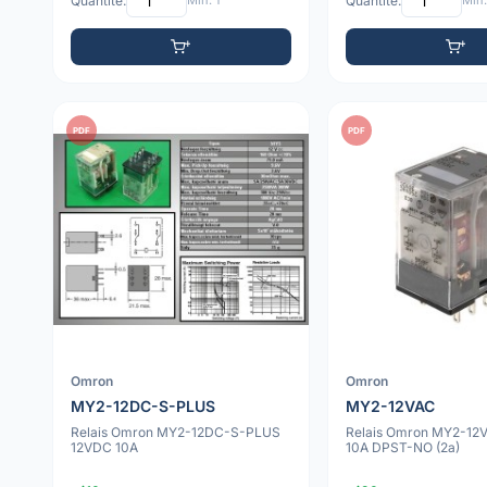
Quantité:
Min: 1
Quantité:
Min:
PDF
PDF
Omron
Omron
MY2-12DC-S-PLUS
MY2-12VAC
Relais Omron MY2-12DC-S-PLUS
Relais Omron MY2-12
12VDC 10A
10A DPST-NO (2a)