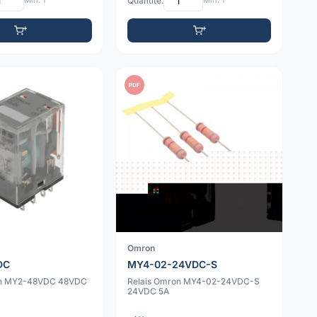
Min: 1
Quantité:
Min: 1
PDF
Omron
DC
MY4-02-24VDC-S
on MY2-48VDC 48VDC
Relais Omron MY4-02-24VDC-S
24VDC 5A