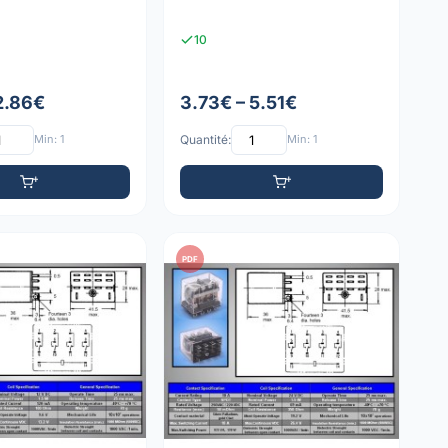
10
 2.86€
3.73€ – 5.51€
Min: 1
Quantité:
Min: 1
PDF