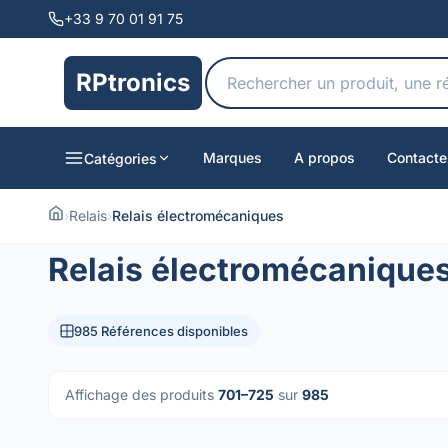
+33 9 70 01 91 75
RPtronics
Marques
A propos
Contacte
Catégories
›
Relais
›
Relais électromécaniques
Relais électromécanique
985 Références disponibles
Affichage des produits
701–725
sur
985