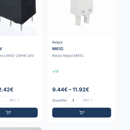
Relpol
W
M61G
onics M4S-24HW 24V
Relais Relpol M61G
)
5
 2.42€
9.44€ – 11.92€
Min: 1
Quantité:
Min: 1