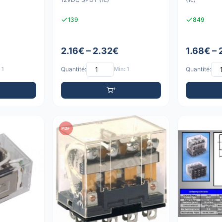
139
849
2.16€ – 2.32€
1.68€ –
 1
Quantité:
Min: 1
Quantité:
PDF