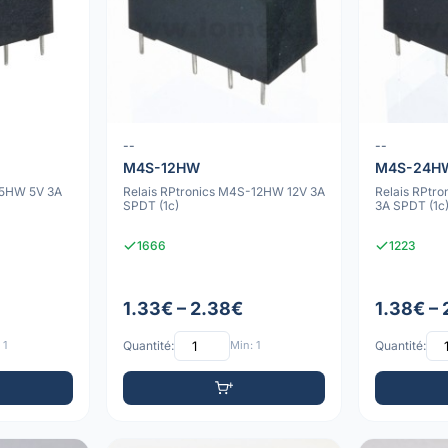
--
--
M4S-12HW
M4S-24H
-5HW 5V 3A
Relais RPtronics M4S-12HW 12V 3A
Relais RPtr
SPDT (1c)
3A SPDT (1c
1666
1223
1.33€ – 2.38€
1.38€ –
 1
Quantité:
Min: 1
Quantité: