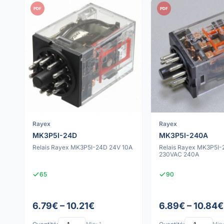
PDF
PDF
Rayex
Rayex
MK3P5I-24D
MK3P5I-240A
Relais Rayex MK3P5I-24D 24V 10A
Relais Rayex MK3P5I
230VAC 240A
65
90
6.79€ – 10.21€
6.89€ – 10.84€