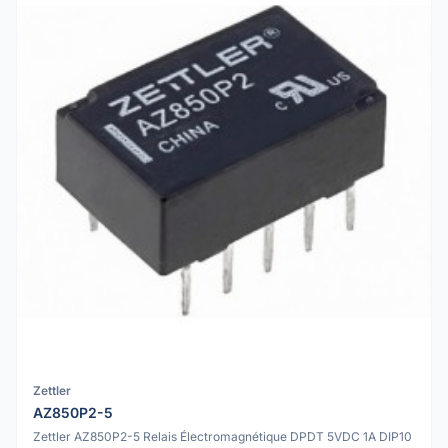
Zettler
AZ850P2-5
Zettler AZ850P2-5 Relais Électromagnétique DPDT 5VDC 1A DIP10