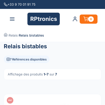
+33 9 70 01 91 75
RPtronics
0
›
Relais
›
Relais bistables
Relais bistables
7 Références disponibles
Affichage des produits
1–7
sur
7
PDF