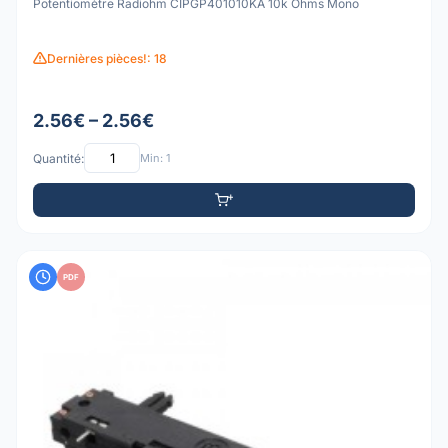
Potentiomètre Radiohm CIPGP401010KA 10k Ohms Mono
Dernières pièces!: 18
2.56€ – 2.56€
Quantité:
Min: 1
PDF