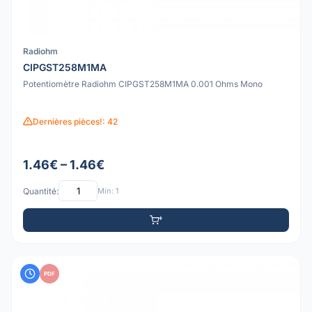
Radiohm
CIPGST258M1MA
Potentiomètre Radiohm CIPGST258M1MA 0.001 Ohms Mono
Dernières pièces!: 42
1.46€ – 1.46€
Quantité:
Min: 1
PDF