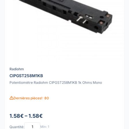
Radiohm
CIPGST258M1KB
Potentiomètre Radiohm CIPGST258M1KB 1k Ohms Mono
Dernières pièces!: 80
1.58€ – 1.58€
Quantité:
Min: 1