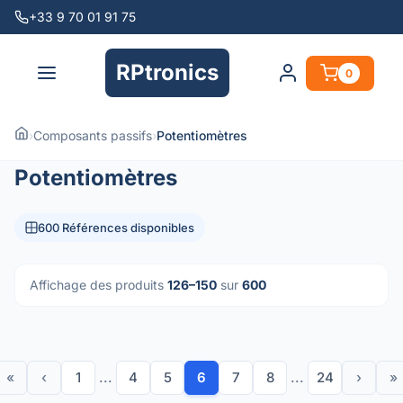
+33 9 70 01 91 75
RPtronics
0
›
Composants passifs
›
Potentiomètres
Potentiomètres
600 Références disponibles
Affichage des produits
126–150
sur
600
«
‹
1
...
4
5
6
7
8
...
24
›
»