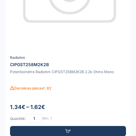
Radiohm
CIPGST258M2K2B
Potentiomètre Radiohm CIPGST258M2K2B 2.2k Ohms Mono
Dernières pièces!: 82
1.34€ – 1.62€
Quantité:
Min: 1