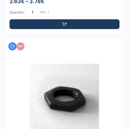
2.63€ – 3.78€
Quantité:
Min: 1
PDF