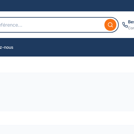
Be
Con
z-nous