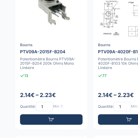
Bourns
Bourns
PTV09A-2015F-B204
PTV09A-4020F-B1
Potentiomètre Bourns PTV09A-
Potentiomètre Bourns
2015F-B204 200k Ohms Mono
4020F-B103 10k Ohm
Linéaire
Linéaire
13
77
2.14€ – 2.23€
2.14€ – 2.23€
Quantité:
Min: 1
Quantité:
Min: