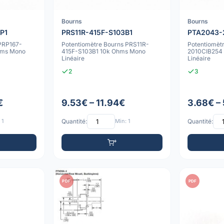
Bourns
Bourns
P1
PRS11R-415F-S103B1
PTA2043-
 PRP167-
Potentiomètre Bourns PRS11R-
Potentiomèt
hms Mono
415F-S103B1 10k Ohms Mono
2010CIB254
Linéaire
Linéaire
2
3
€
9.53€ – 11.94€
3.68€ –
 1
Quantité:
Min: 1
Quantité:
PDF
PDF