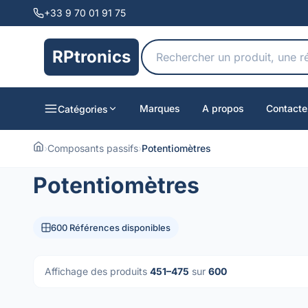
+33 9 70 01 91 75
RPtronics
Marques
A propos
Contacte
Catégories
›
Composants passifs
›
Potentiomètres
Potentiomètres
600 Références disponibles
Affichage des produits
451–475
sur
600