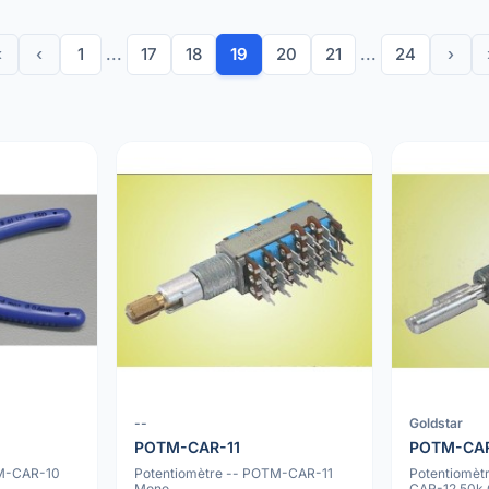
«
‹
1
...
17
18
19
20
21
...
24
›
--
Goldstar
POTM-CAR-11
POTM-CA
TM-CAR-10
Potentiomètre -- POTM-CAR-11
Potentiomèt
Mono
CAR-12 50k 