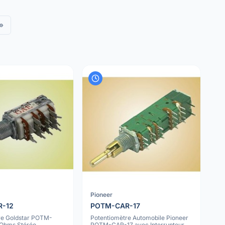
»
Pioneer
R-12
POTM-CAR-17
re Goldstar POTM-
Potentiomètre Automobile Pioneer
Ohms Stéréo
POTM-CAR-17 avec Interrupteur,