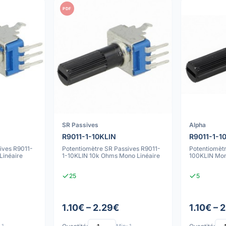
PDF
SR Passives
Alpha
R9011-1-10KLIN
R9011-1-1
ives R9011-
Potentiomètre SR Passives R9011-
Potentiomètr
Linéaire
1-10KLIN 10k Ohms Mono Linéaire
100KLIN Mon
25
5
1.10€ – 2.29€
1.10€ – 