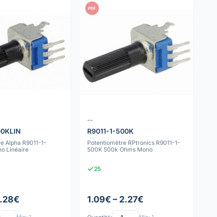
PDF
--
00KLIN
R9011-1-500K
e Alpha R9011-1-
Potentiomètre RPtronics R9011-1-
o Linéaire
500K 500k Ohms Mono
25
2.28€
1.09€ – 2.27€