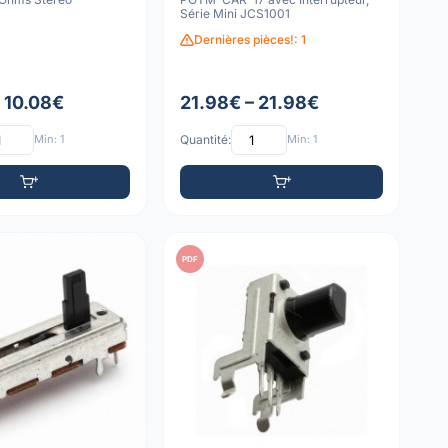
Série Mini JCS1001
Dernières pièces!: 1
– 10.08€
21.98€ – 21.98€
Min: 1
Quantité:
Min: 1
PDF