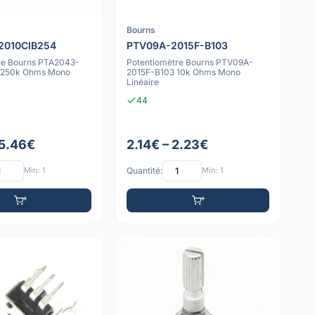
Bourns
2010CIB254
PTV09A-2015F-B103
re Bourns PTA2043-
Potentiomètre Bourns PTV09A-
 250k Ohms Mono
2015F-B103 10k Ohms Mono
Linéaire
44
 5.46€
2.14€ – 2.23€
Min: 1
Quantité:
Min: 1