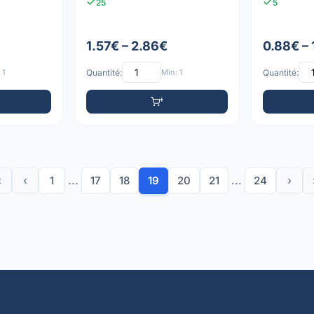
25
5
1.57€ – 2.86€
0.88€ –
 1
Quantité:
Min: 1
Quantité:
«
‹
1
...
17
18
19
20
21
...
24
›