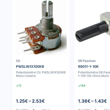
Ctr
SR Passives
PWSLIN1X100KB
R9011-1-10K
Potentiomètre Ctr PWSLIN1X100KB
Potentiomètre SR Pass
Mono Linéaire
1-10K 10k Ohms Mono 
5
64
1.25€ – 2.53€
1.36€ – 1.43€