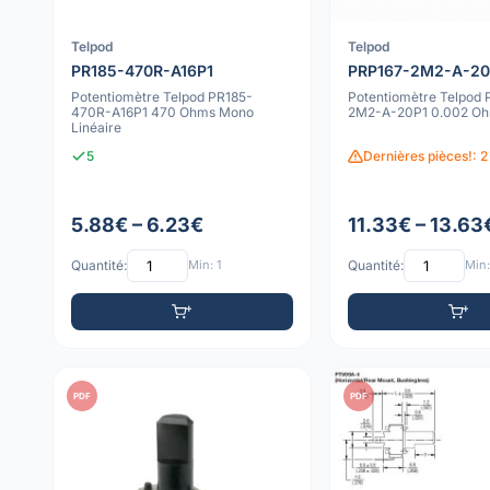
Telpod
Telpod
PR185-470R-A16P1
PRP167-2M2-A-20
Potentiomètre Telpod PR185-
Potentiomètre Telpod
470R-A16P1 470 Ohms Mono
2M2-A-20P1 0.002 O
Linéaire
5
Dernières pièces!: 2
5.88€ – 6.23€
11.33€ – 13.63
Quantité:
Min: 1
Quantité:
Min:
PDF
PDF