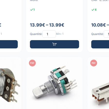
1
4
€
13.99€ – 13.99€
10.08€ 
 1
Quantité:
Min: 1
Quantité:
PDF
PDF