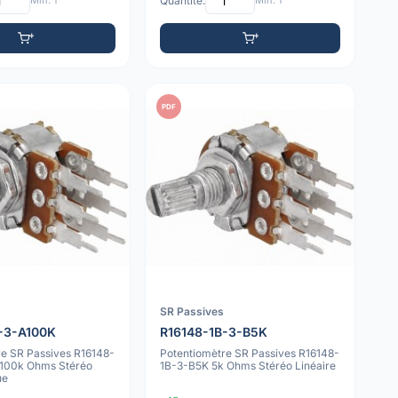
Min: 1
Quantité:
Min: 1
PDF
SR Passives
-3-A100K
R16148-1B-3-B5K
re SR Passives R16148-
Potentiomètre SR Passives R16148-
100k Ohms Stéréo
1B-3-B5K 5k Ohms Stéréo Linéaire
ue