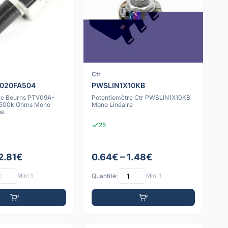
Ctr
020FA504
PWSLIN1X10KB
re Bourns PTV09A-
Potentiomètre Ctr PWSLIN1X10KB
500k Ohms Mono
Mono Linéaire
ue
25
2.81€
0.64€ – 1.48€
Min: 1
Quantité:
Min: 1