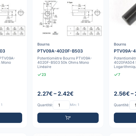
Bourns
Bourns
03
PTV09A-4020F-B503
PTV09A-4
 PTV09A-
Potentiomètre Bourns PTV09A-
Potentiomèt
s Mono
4020F-B503 50k Ohms Mono
4020FA504 
Linéaire
Logarithmiq
23
7
2.27€ – 2.42€
2.56€ – 
 1
Quantité:
Min: 1
Quantité: