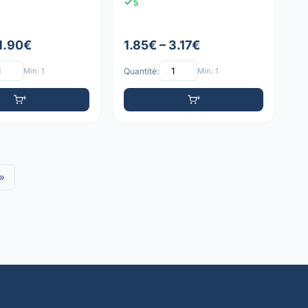
5
 1.90€
1.85€ – 3.17€
Min: 1
Quantité:
Min: 1
»