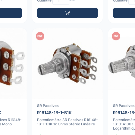
 1
Quantité:
Min: 1
Quantité:
PDF
PDF
SR Passives
SR Passives
K
R16148-1B-1-B1K
R16148-1B
ives R16148-
Potentiomètre SR Passives R16148-
Potentiomèt
s Mono
1B-1-B1K 1k Ohms Stéréo Linéaire
1B-3-A100K 
Logarithmiq