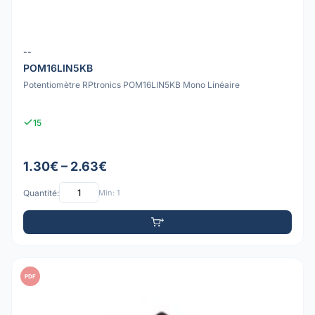
--
POM16LIN5KB
Potentiomètre RPtronics POM16LIN5KB Mono Linéaire
15
1.30€ – 2.63€
Quantité:
Min: 1
PDF