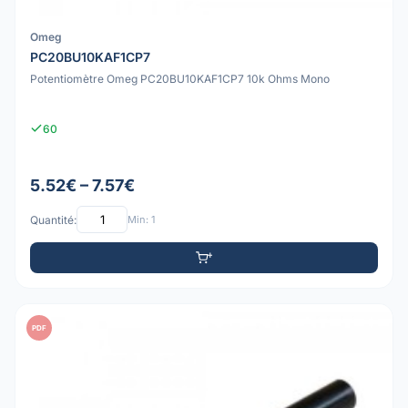
Omeg
PC20BU10KAF1CP7
Potentiomètre Omeg PC20BU10KAF1CP7 10k Ohms Mono
60
5.52€ – 7.57€
Quantité:
Min: 1
PDF