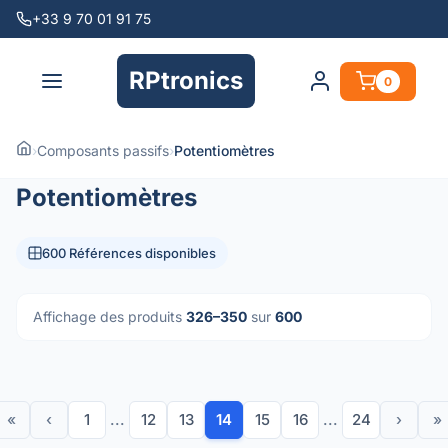
+33 9 70 01 91 75
RPtronics
0
›
Composants passifs
›
Potentiomètres
Potentiomètres
600 Références disponibles
Affichage des produits
326–350
sur
600
«
‹
1
...
12
13
14
15
16
...
24
›
»