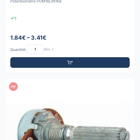
Potentiomètre POM16LIN1KB
1
1.84€ – 3.41€
Quantité:
Min: 1
PDF