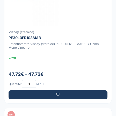
Vishay (sfernice)
PE30L0FR103MAB
Potentiomètre Vishay (sfernice) PE30L0FR103MAB 10k Ohms
Mono Linéaire
28
47.72€ – 47.72€
Quantité:
Min: 1
PDF