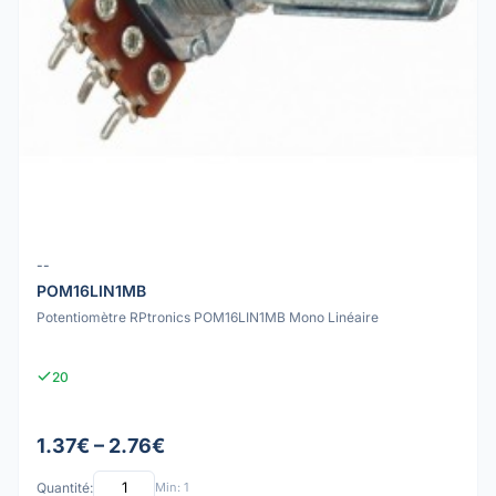
--
POM16LIN1MB
Potentiomètre RPtronics POM16LIN1MB Mono Linéaire
20
1.37€ – 2.76€
Quantité:
Min: 1