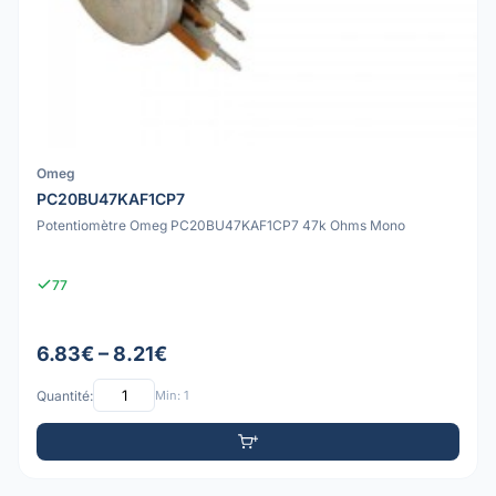
Omeg
PC20BU47KAF1CP7
Potentiomètre Omeg PC20BU47KAF1CP7 47k Ohms Mono
77
6.83€ – 8.21€
Quantité:
Min: 1