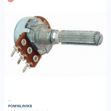
--
POM16LIN1KB