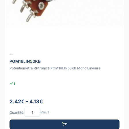
--
POM16LIN50KB
Potentiomètre RPtronics POM16LIN50KB Mono Linéaire
1
2.42€ – 4.13€
Quantité:
Min: 1