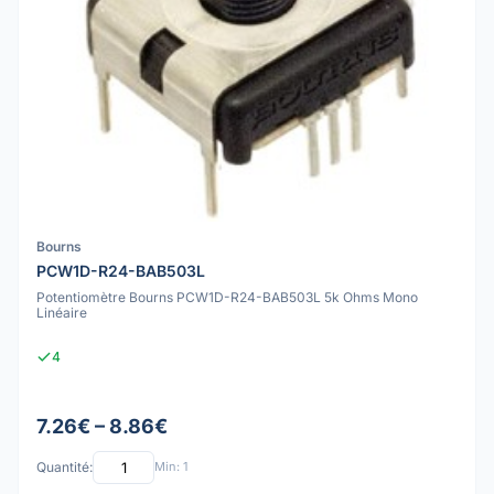
Bourns
PCW1D-R24-BAB503L
Potentiomètre Bourns PCW1D-R24-BAB503L 5k Ohms Mono
Linéaire
4
7.26€ – 8.86€
Quantité:
Min: 1