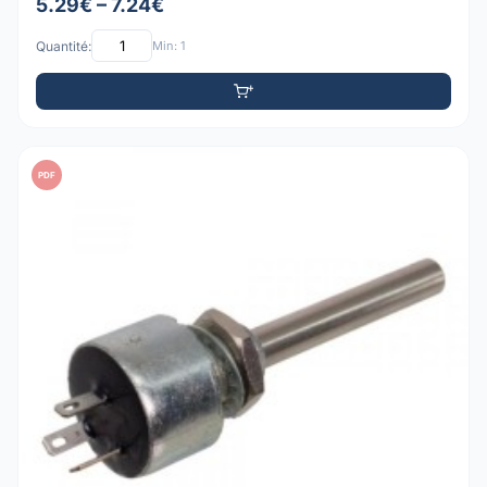
5.29€ – 7.24€
Quantité:
Min: 1
PDF