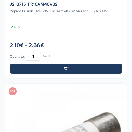
J218715-FR10AM40V32
Rapide Fusible J218715-FR10AM40V32 Mersen F32A 690V
185
2.10€ – 2.66€
Quantité:
Min: 1
PDF