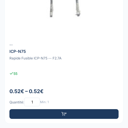
--
ICP-N75
Rapide Fusible ICP-N75 -- F2.7A
55
0.52€ – 0.52€
Quantité:
Min: 1