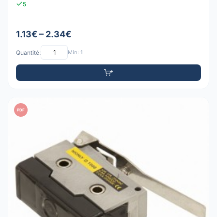
5
1.13€ – 2.34€
Quantité:
Min: 1
PDF