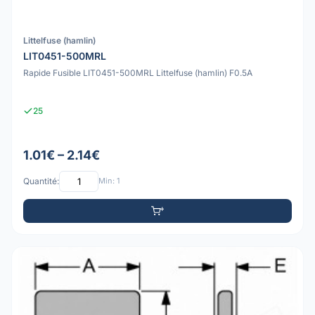
Littelfuse (hamlin)
LIT0451-500MRL
Rapide Fusible LIT0451-500MRL Littelfuse (hamlin) F0.5A
25
1.01€ – 2.14€
Quantité:
Min: 1