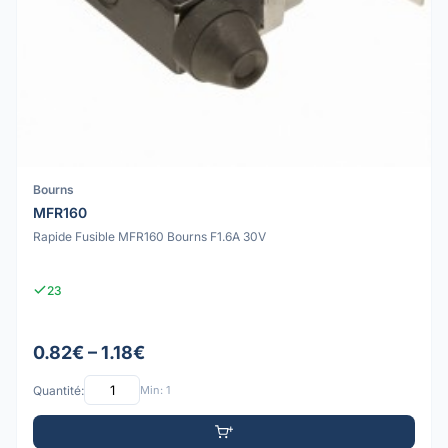
Bourns
MFR160
Rapide Fusible MFR160 Bourns F1.6A 30V
23
0.82€ – 1.18€
Quantité:
Min: 1