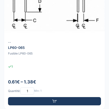
--
LP60-065
Fusible LP60-065
1
0.61€ – 1.38€
Quantité:
Min: 1