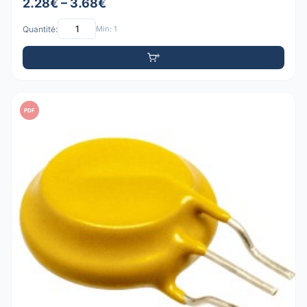
2.28€ – 3.68€
Quantité:
Min: 1
PDF