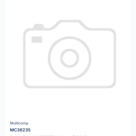
Multicomp
MC36235