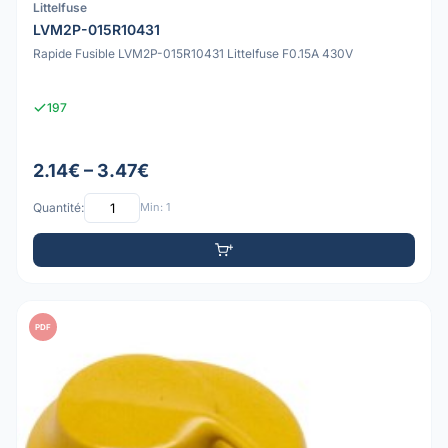
Littelfuse
LVM2P-015R10431
Rapide Fusible LVM2P-015R10431 Littelfuse F0.15A 430V
197
2.14€ – 3.47€
Quantité:
Min: 1
PDF