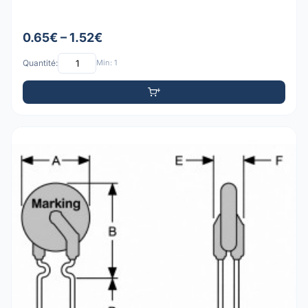
0.65€ – 1.52€
Quantité:
Min: 1