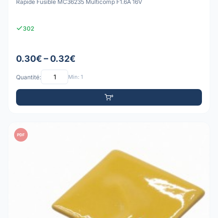
Rapide Fusible MC36235 Multicomp F1.6A 16V
302
0.30€ – 0.32€
Quantité:
Min: 1
PDF