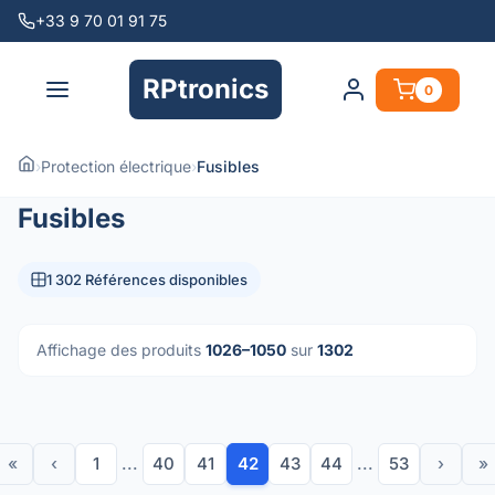
+33 9 70 01 91 75
RPtronics
0
›
Protection électrique
›
Fusibles
Fusibles
1 302 Références disponibles
Affichage des produits
1026–1050
sur
1302
«
‹
1
...
40
41
42
43
44
...
53
›
»