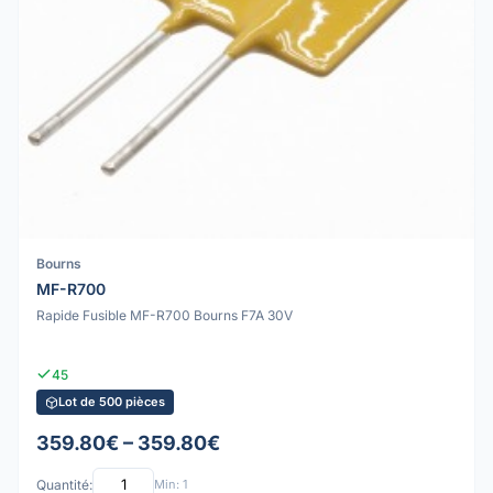
Bourns
MF-R700
Rapide Fusible MF-R700 Bourns F7A 30V
45
Lot de 500 pièces
359.80€ – 359.80€
Quantité:
Min: 1