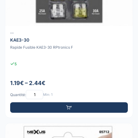
--
KAE3-30
Rapide Fusible KAE3-30 RPtronics F
5
1.19€ – 2.44€
Quantité:
Min: 1