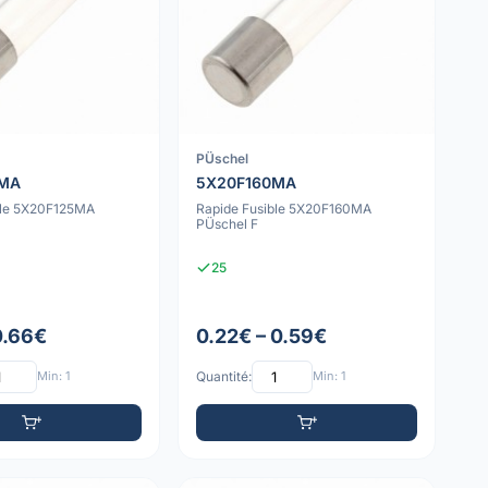
PÜschel
5MA
5X20F160MA
ble 5X20F125MA
Rapide Fusible 5X20F160MA
PÜschel F
25
0.66€
0.22€ – 0.59€
Min: 1
Quantité:
Min: 1