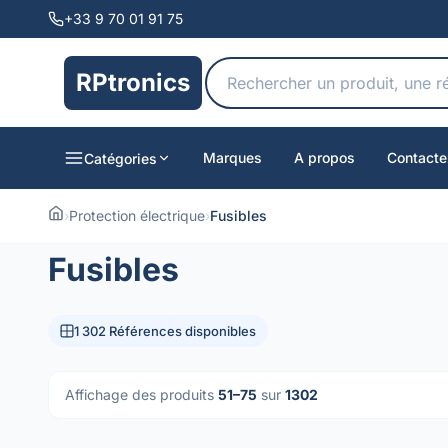
+33 9 70 01 91 75
RPtronics
Marques
A propos
Contacte
Catégories
›
Protection électrique
›
Fusibles
Fusibles
1 302 Références disponibles
Affichage des produits
51–75
sur
1302