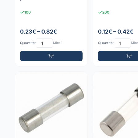
100
200
0.23€ – 0.82€
0.12€ – 0.42€
Quantité:
Min: 1
Quantité:
Min: