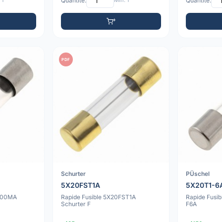
 1
Quantité:
Min: 1
Quantité:
PDF
Schurter
PÜschel
5X20FST1A
5X20T1-6
F800MA
Rapide Fusible 5X20FST1A
Rapide Fusi
Schurter F
F6A