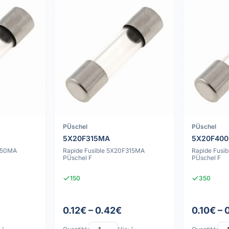
PÜschel
PÜschel
5X20F315MA
5X20F40
F250MA
Rapide Fusible 5X20F315MA
Rapide Fusi
PÜschel F
PÜschel F
150
350
0.12€ – 0.42€
0.10€ – 