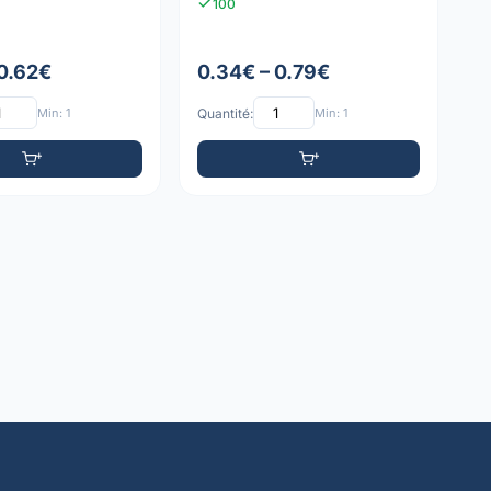
100
 0.62€
0.34€ – 0.79€
Min: 1
Quantité:
Min: 1