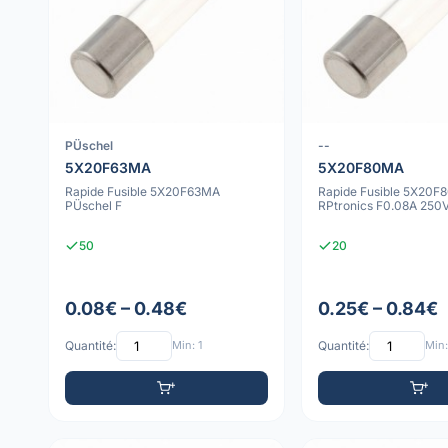
PÜschel
--
5X20F63MA
5X20F80MA
Rapide Fusible 5X20F63MA
Rapide Fusible 5X20F
PÜschel F
RPtronics F0.08A 250
50
20
0.08€ – 0.48€
0.25€ – 0.84€
Quantité:
Min: 1
Quantité:
Min: