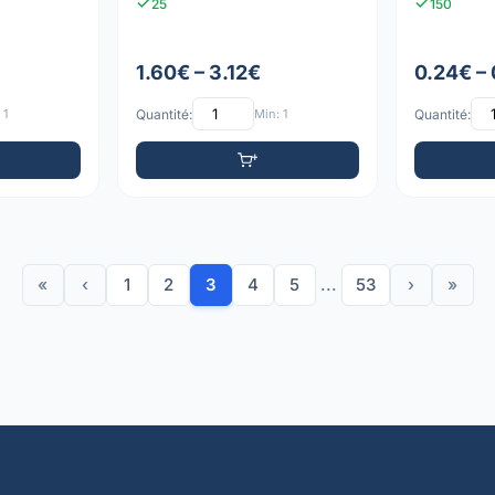
25
150
1.60€ – 3.12€
0.24€ –
 1
Quantité:
Min: 1
Quantité:
«
‹
1
2
3
4
5
...
53
›
»