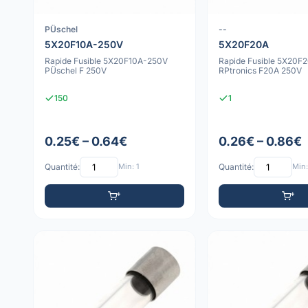
PÜschel
--
5X20F10A-250V
5X20F20A
Rapide Fusible 5X20F10A-250V
Rapide Fusible 5X20F
PÜschel F 250V
RPtronics F20A 250V
150
1
0.25€ – 0.64€
0.26€ – 0.86€
Quantité:
Min: 1
Quantité:
Min: