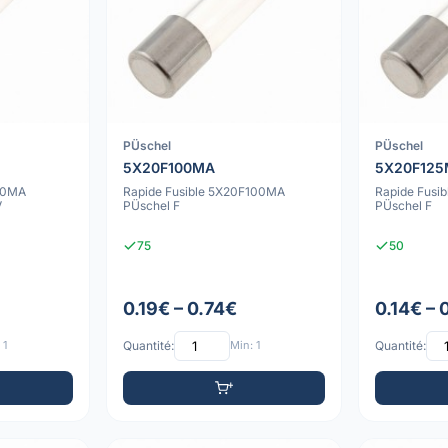
PÜschel
PÜschel
5X20F100MA
5X20F12
80MA
Rapide Fusible 5X20F100MA
Rapide Fusi
V
PÜschel F
PÜschel F
75
50
0.19€ – 0.74€
0.14€ – 
 1
Quantité:
Min: 1
Quantité: