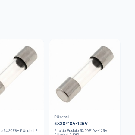
PÜschel
5X20F10A-125V
ble 5X20F8A PÜschel F
Rapide Fusible 5X20F10A-125V
PÜschel F 125V