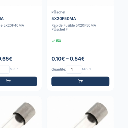
PÜschel
MA
5X20F50MA
ble 5X20F40MA
Rapide Fusible 5X20F50MA
PÜschel F
150
0.65€
0.10€ – 0.54€
Min: 1
Quantité:
Min: 1