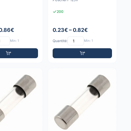
200
 0.86€
0.23€ – 0.82€
Min: 1
Quantité:
Min: 1