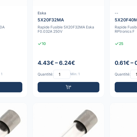
Eska
--
5X20F32MA
5X20F40
20A
Rapide Fusible 5X20F32MA Eska
Rapide Fusi
F0.032A 250V
RPtronics F
10
25
4.43€ – 6.24€
0.61€ – 
 1
Quantité:
Min: 1
Quantité: