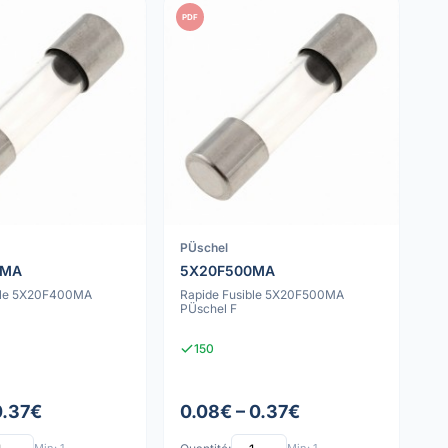
PDF
PÜschel
0MA
5X20F500MA
ble 5X20F400MA
Rapide Fusible 5X20F500MA
PÜschel F
150
0.37€
0.08€ – 0.37€