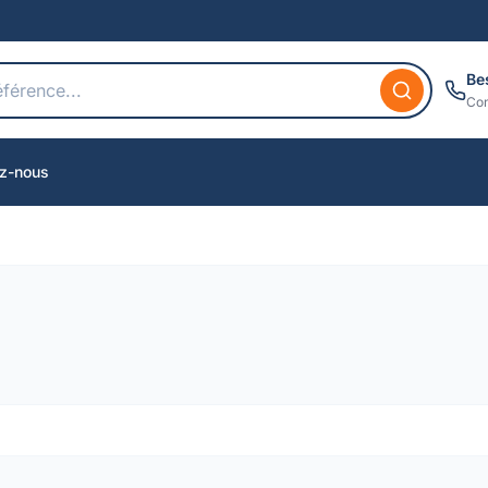
Be
Con
z-nous