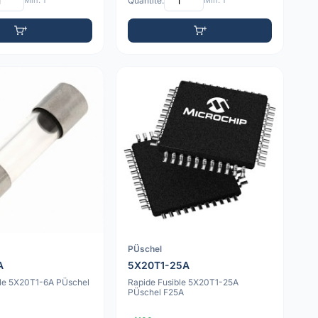
Min: 1
Quantité:
Min: 1
PÜschel
A
5X20T1-25A
ble 5X20T1-6A PÜschel
Rapide Fusible 5X20T1-25A
PÜschel F25A