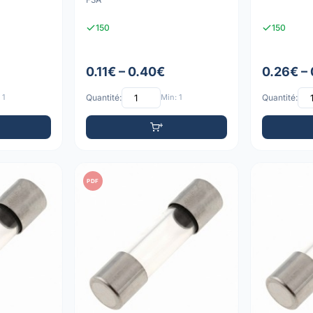
150
150
0.11€ – 0.40€
0.26€ –
 1
Quantité:
Min: 1
Quantité:
PDF