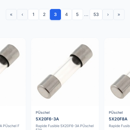
«
‹
1
2
3
4
5
...
53
›
»
PÜschel
PÜschel
5X20F6-3A
5X20F8A
A PÜschel F
Rapide Fusible 5X20F6-3A PÜschel
Rapide Fusi
F3A