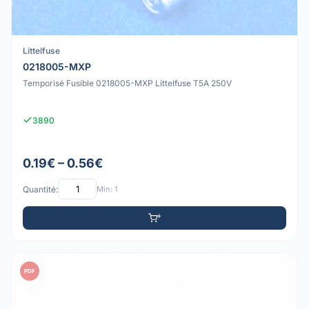
Littelfuse
0218005-MXP
Temporisé Fusible 0218005-MXP Littelfuse T5A 250V
3890
0.19€ – 0.56€
Quantité:
Min: 1
PDF