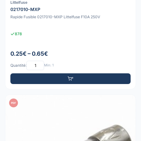
Littelfuse
0217010-MXP
Rapide Fusible 0217010-MXP Littelfuse F10A 250V
878
0.25€ – 0.65€
Quantité:
Min: 1
PDF