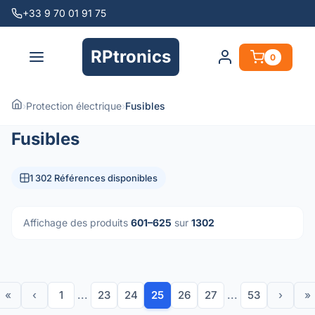
+33 9 70 01 91 75
RPtronics
0
›
Protection électrique
›
Fusibles
Fusibles
1 302 Références disponibles
Affichage des produits
601–625
sur
1302
«
‹
1
...
23
24
25
26
27
...
53
›
»