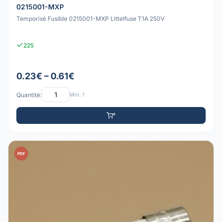
0215001-MXP
Temporisé Fusible 0215001-MXP Littelfuse T1A 250V
225
0.23€ – 0.61€
Quantité:
Min: 1
PDF