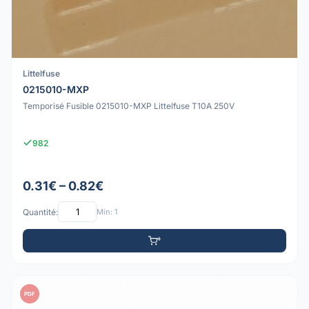
Littelfuse
0215010-MXP
Temporisé Fusible 0215010-MXP Littelfuse T10A 250V
982
0.31€ – 0.82€
Quantité:
Min: 1
PDF