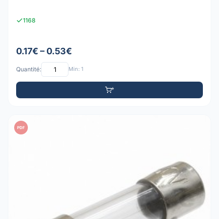
1168
0.17€ – 0.53€
Quantité:
Min: 1
PDF