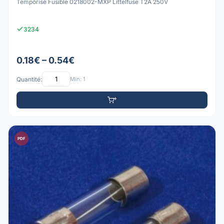
Temporisé Fusible 0218002-MXP Littelfuse T2A 250V
3234
0.18€ – 0.54€
Quantité:
Min: 1
PDF