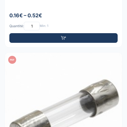
0.16€ – 0.52€
Quantité:
Min: 1
PDF