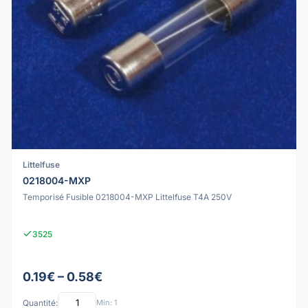
Littelfuse
0218004-MXP
Temporisé Fusible 0218004-MXP Littelfuse T4A 250V
3525
0.19€ – 0.58€
Quantité:
Min: 1