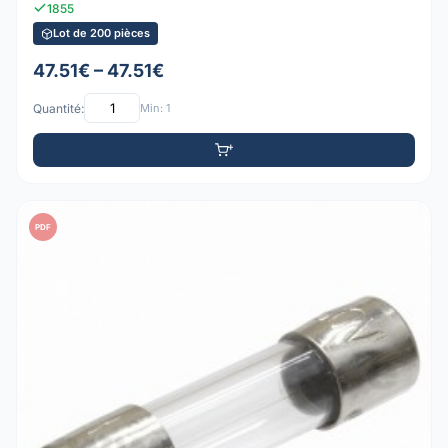
1855
Lot de 200 pièces
47.51€ – 47.51€
Quantité:
Min: 1
PDF