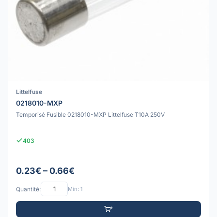
Littelfuse
0218010-MXP
Temporisé Fusible 0218010-MXP Littelfuse T10A 250V
403
0.23€ – 0.66€
Quantité:
Min: 1