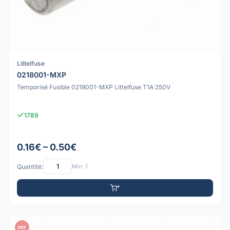
Littelfuse
0218001-MXP
Temporisé Fusible 0218001-MXP Littelfuse T1A 250V
1789
0.16€ – 0.50€
Quantité:
Min: 1
PDF