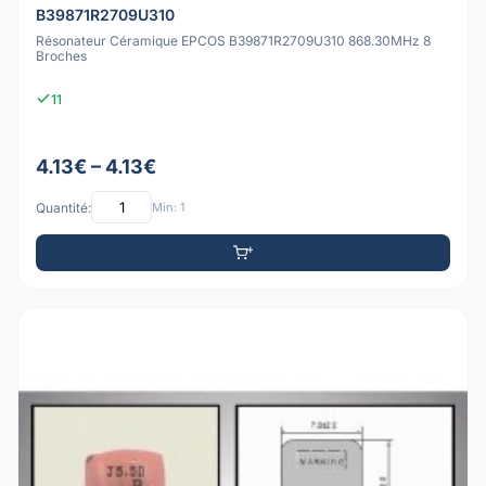
B39871R2709U310
Résonateur Céramique EPCOS B39871R2709U310 868.30MHz 8
Broches
11
4.13€ – 4.13€
Quantité:
Min: 1