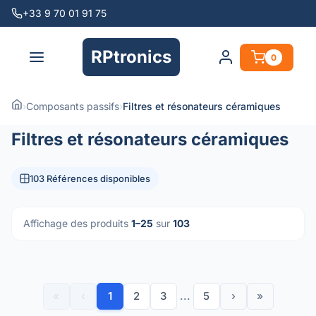
+33 9 70 01 91 75
RPtronics
0
›
Composants passifs
›
Filtres et résonateurs céramiques
Filtres et résonateurs céramiques
103 Références disponibles
Affichage des produits
1–25
sur
103
«
‹
1
2
3
...
5
›
»