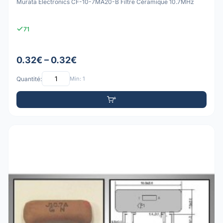
Murata Electronics CF-10-7MA20-B Filtre Céramique 10.7MHz
71
0.32€ – 0.32€
Quantité:
Min: 1