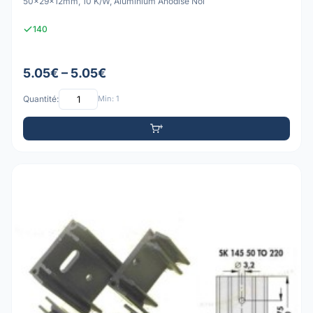
50x29x12mm, 10 K/W, Aluminium Anodisé Noi
140
5.05€ – 5.05€
Quantité:
Min: 1