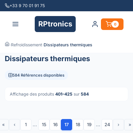
+33 9 70 01 91 75
RPtronics
0
›
Refroidissement
›
Dissipateurs thermiques
Dissipateurs thermiques
584 Références disponibles
Affichage des produits
401–425
sur
584
«
‹
1
...
15
16
17
18
19
...
24
›
»