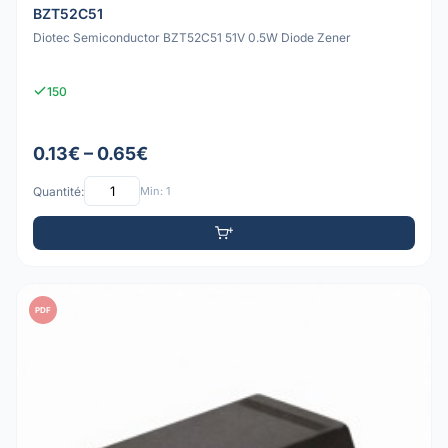
BZT52C51
Diotec Semiconductor BZT52C51 51V 0.5W Diode Zener
150
0.13€ – 0.65€
Quantité:
Min: 1
PDF