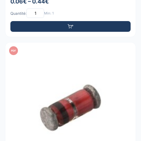
0.06€ – 0.44€
Quantité:
Min: 1
PDF