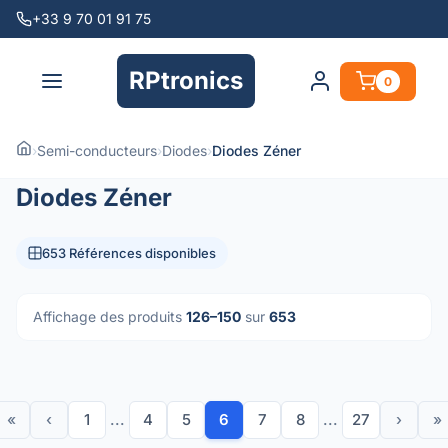
+33 9 70 01 91 75
RPtronics
0
›
Semi-conducteurs
›
Diodes
›
Diodes Zéner
Diodes Zéner
653 Références disponibles
Affichage des produits
126–150
sur
653
«
‹
1
...
4
5
6
7
8
...
27
›
»