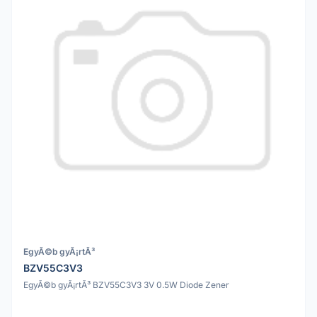
EgyÃ©b gyÃ¡rtÃ³
BZV55C3V3
EgyÃ©b gyÃ¡rtÃ³ BZV55C3V3 3V 0.5W Diode Zener