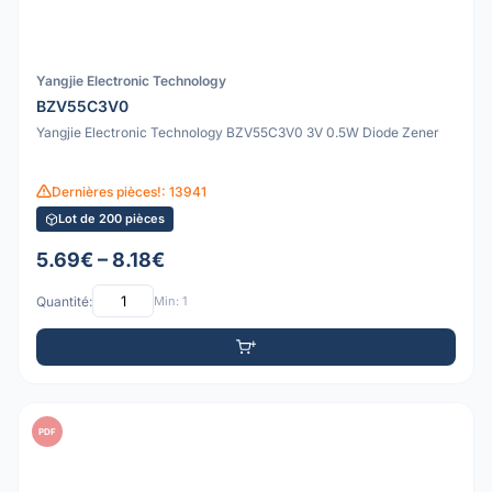
Yangjie Electronic Technology
BZV55C3V0
Yangjie Electronic Technology BZV55C3V0 3V 0.5W Diode Zener
Dernières pièces!: 13941
Lot de 200 pièces
5.69€ – 8.18€
Quantité:
Min: 1
PDF