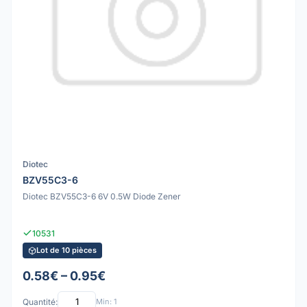
Diotec
BZV55C3-6
Diotec BZV55C3-6 6V 0.5W Diode Zener
10531
Lot de 10 pièces
0.58€ – 0.95€
Quantité:
Min: 1