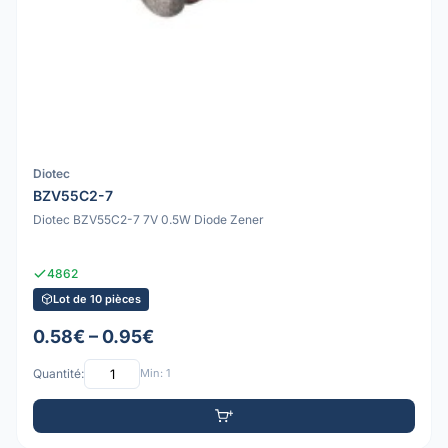
Diotec
BZV55C2-7
Diotec BZV55C2-7 7V 0.5W Diode Zener
4862
Lot de 10 pièces
0.58€ – 0.95€
Quantité:
Min: 1