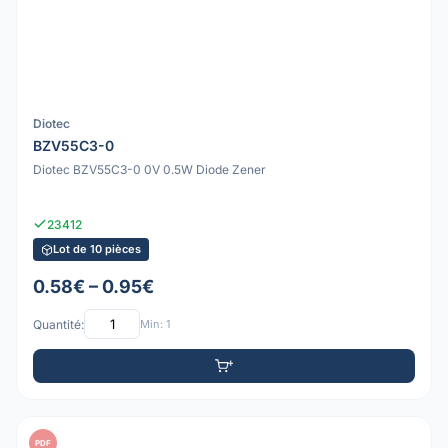
Diotec
BZV55C3-0
Diotec BZV55C3-0 0V 0.5W Diode Zener
23412
Lot de 10 pièces
0.58€ – 0.95€
Quantité:
Min: 1
PDF