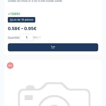
Diotec BZV55C3-3 3V 0.5W Diode Zener
22692
Lot de 10 pièces
0.58€ – 0.95€
Quantité:
Min: 1
PDF