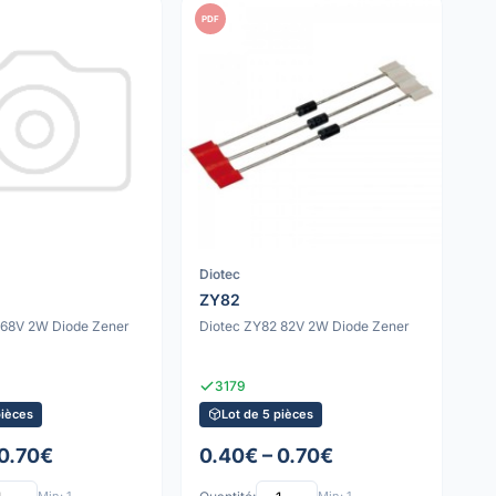
PDF
Diotec
ZY82
 68V 2W Diode Zener
Diotec ZY82 82V 2W Diode Zener
3179
pièces
Lot de 5 pièces
 0.70€
0.40€ – 0.70€