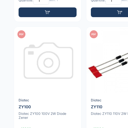
Quantité:
Min: 1
Quantité:
Min:
PDF
PDF
Diotec
Diotec
ZY100
ZY110
Diotec ZY100 100V 2W Diode
Diotec ZY110 110V 2W 
Zener