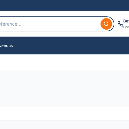
Be
Con
z-nous