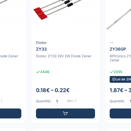
Diotec
--
ZY33
ZY36GP
iode Zener
Diotec ZY33 33V 2W Diode Zener
RPtronics Z
Zener
3446
2355
Lot de 20
0.18€ – 0.22€
1.87€ – 
 1
Quantité:
Min: 1
Quantité: