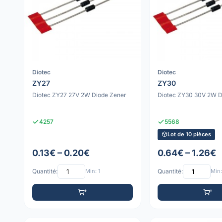
Diotec
Diotec
ZY27
ZY30
Diotec ZY27 27V 2W Diode Zener
Diotec ZY30 30V 2W D
4257
5568
Lot de 10 pièces
0.13€ – 0.20€
0.64€ – 1.26€
Quantité:
Min: 1
Quantité:
Min: