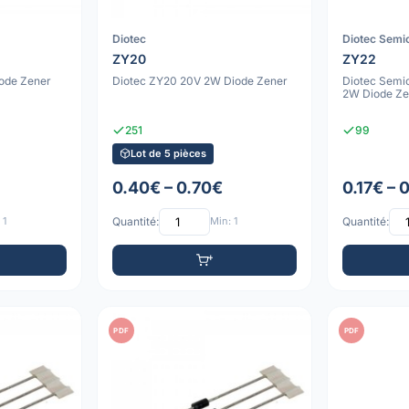
Diotec
Diotec Semi
ZY20
ZY22
ode Zener
Diotec ZY20 20V 2W Diode Zener
Diotec Semi
2W Diode Ze
251
99
Lot de 5 pièces
0.40€ – 0.70€
0.17€ – 
 1
Quantité:
Min: 1
Quantité:
PDF
PDF