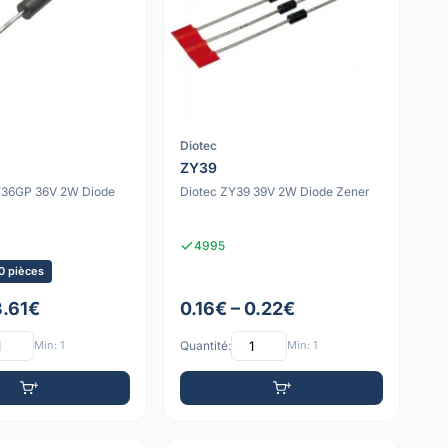
Diotec
ZY39
Y36GP 36V 2W Diode
Diotec ZY39 39V 2W Diode Zener
4995
0 pièces
3.61€
0.16€ – 0.22€
Min: 1
Quantité:
Min: 1