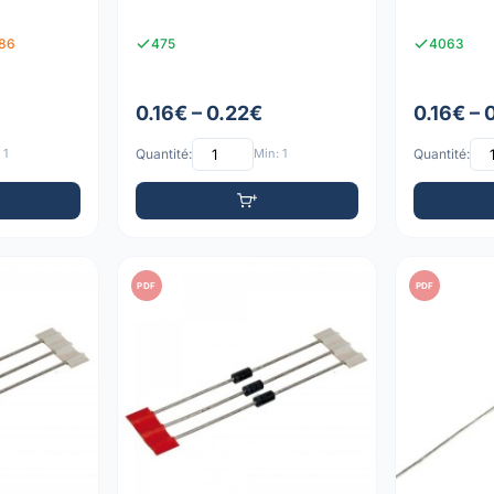
586
475
4063
0.16€ – 0.22€
0.16€ – 
 1
Quantité:
Min: 1
Quantité:
PDF
PDF