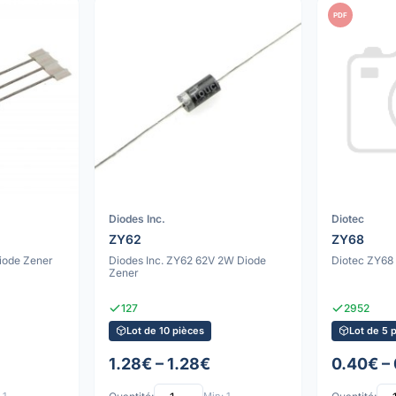
PDF
Diodes Inc.
Diotec
ZY62
ZY68
iode Zener
Diodes Inc. ZY62 62V 2W Diode
Diotec ZY68
Zener
127
2952
Lot de 10 pièces
Lot de 5 
1.28€ – 1.28€
0.40€ –