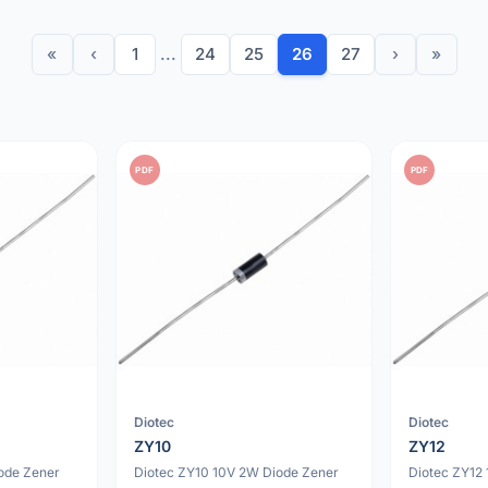
«
‹
1
...
24
25
26
27
›
»
PDF
PDF
Diotec
Diotec
ZY10
ZY12
ode Zener
Diotec ZY10 10V 2W Diode Zener
Diotec ZY12