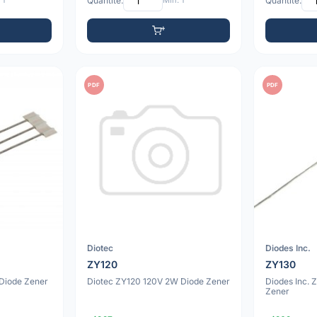
 1
Quantité:
Min: 1
Quantité:
PDF
PDF
Diotec
Diodes Inc.
ZY120
ZY130
Diode Zener
Diotec ZY120 120V 2W Diode Zener
Diodes Inc.
Zener