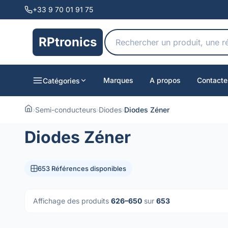
+33 9 70 01 91 75
RPtronics
Marques
A propos
Contacte
Catégories
›
Semi-conducteurs
›
Diodes
›
Diodes Zéner
Diodes Zéner
653 Références disponibles
Affichage des produits
626–650
sur
653