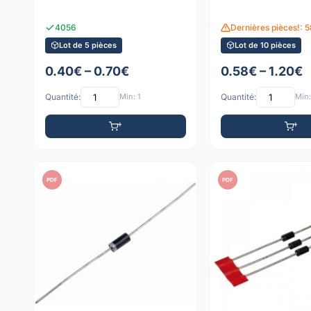
4056
Dernières pièces!: 
Lot de 5 pièces
Lot de 10 pièces
0.40€ – 0.70€
0.58€ – 1.20€
Quantité:
Min: 1
Quantité:
Min:
PDF
PDF