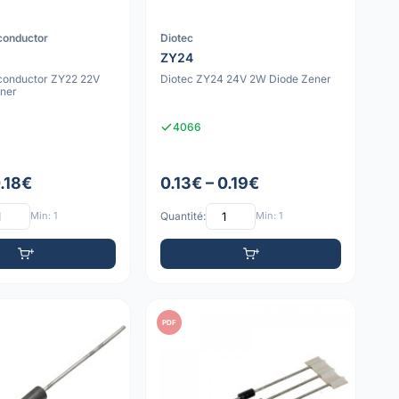
conductor
Diotec
ZY24
conductor ZY22 22V
Diotec ZY24 24V 2W Diode Zener
ner
4066
0.18€
0.13€ – 0.19€
Min: 1
Quantité:
Min: 1
PDF