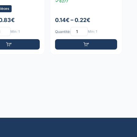
6277
pièces
 0.83€
0.14€ – 0.22€
Min: 1
Quantité:
Min: 1