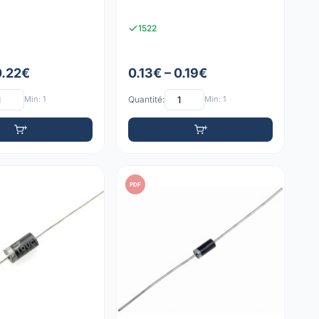
1522
0.22€
0.13€ – 0.19€
Min: 1
Quantité:
Min: 1
PDF