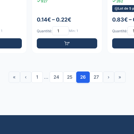
927
262
Lot de 5 
0.14€ – 0.22€
0.83€ –
 1
Quantité:
Min: 1
Quantité:
«
‹
1
...
24
25
26
27
›
»