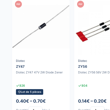
PDF
PDF
Diotec
Diotec
ZY47
ZY56
Diotec ZY47 47V 2W Diode Zener
Diotec ZY56 56V 2W D
826
804
Lot de 5 pièces
0.40€ – 0.70€
0.14€ – 0.20€