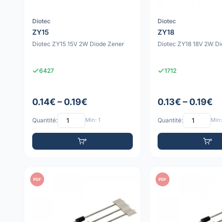
Diotec
Diotec
ZY15
ZY18
Diotec ZY15 15V 2W Diode Zener
Diotec ZY18 18V 2W Di
6427
1712
0.14€ – 0.19€
0.13€ – 0.19€
Quantité:
Min: 1
Quantité:
Min:
PDF
PDF