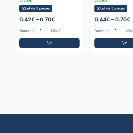
2920
2994
Lot de 5 pièces
Lot de 5 pièces
0.42€ – 0.70€
0.44€ – 0.70€
Quantité:
Min: 1
Quantité:
Min: