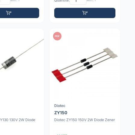
Min: 1
Quantité:
Min: 1
PDF
Diotec
ZY150
 ZY130 130V 2W Diode
Diotec ZY150 150V 2W Diode Zener