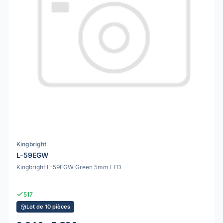
Kingbright
L-59EGW
Kingbright L-59EGW Green 5mm LED
517
Lot de 10 pièces