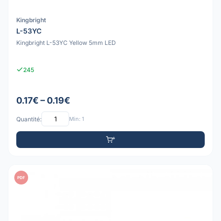
Kingbright
L-53YC
Kingbright L-53YC Yellow 5mm LED
245
0.17€ – 0.19€
Quantité:
Min: 1
PDF