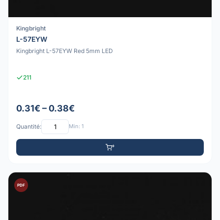
Kingbright
L-57EYW
Kingbright L-57EYW Red 5mm LED
211
0.31€ – 0.38€
Quantité:
Min: 1
PDF