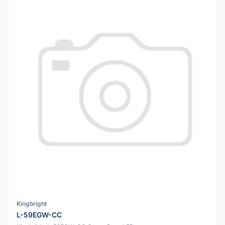
Kingbright
L-59EGW-CC