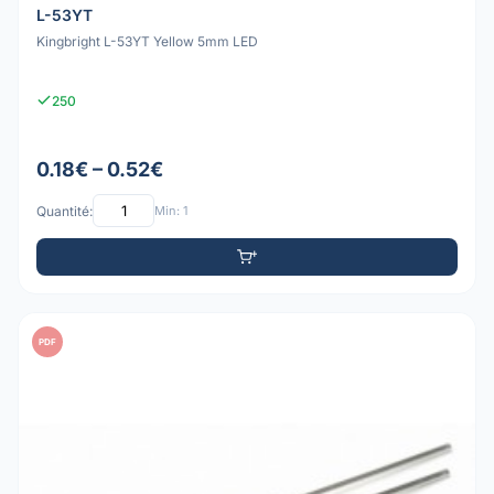
L-53YT
Kingbright L-53YT Yellow 5mm LED
250
0.18€ – 0.52€
Quantité:
Min: 1
PDF