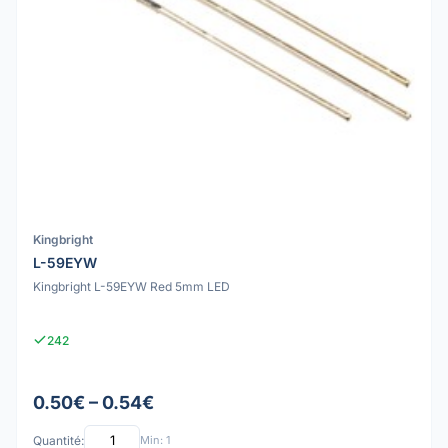
Kingbright
L-59EYW
Kingbright L-59EYW Red 5mm LED
242
0.50€ – 0.54€
Quantité:
Min: 1