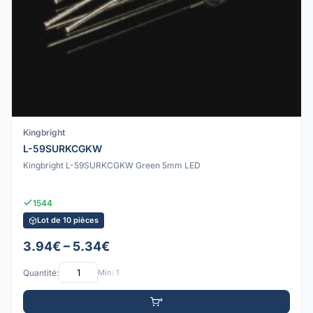
Kingbright
L-59SURKCGKW
Kingbright L-59SURKCGKW Green 5mm LED
1544
Lot de 10 pièces
3.94€ – 5.34€
Quantité:
Min: 1