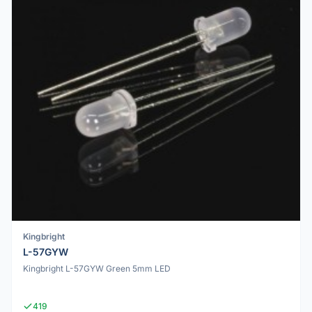
Kingbright
L-57GYW
Kingbright L-57GYW Green 5mm LED
419