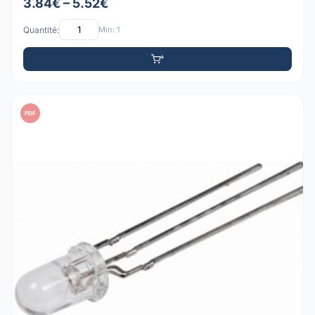
3.84€ – 5.52€
Quantité:
Min: 1
PDF