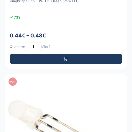
Kingbright L-59EGW-CC Green 5mm LED
739
0.44€ – 0.48€
Quantité:
Min: 1
PDF