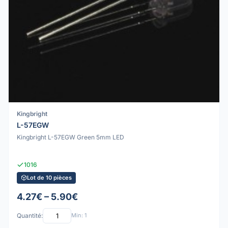
Kingbright
L-57EGW
Kingbright L-57EGW Green 5mm LED
1016
Lot de 10 pièces
4.27€ – 5.90€
Quantité:
Min: 1