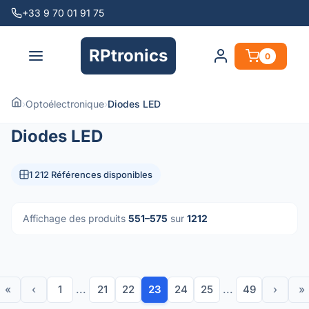
+33 9 70 01 91 75
RPtronics
0
›
Optoélectronique
›
Diodes LED
Diodes LED
1 212 Références disponibles
Affichage des produits
551–575
sur
1212
«
‹
1
...
21
22
23
24
25
...
49
›
»