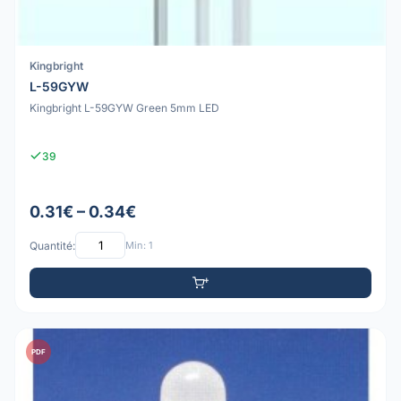
Kingbright
L-59GYW
Kingbright L-59GYW Green 5mm LED
39
0.31€ – 0.34€
Quantité:
Min: 1
PDF