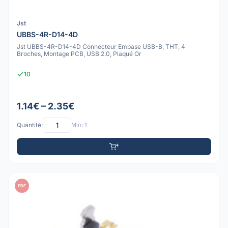
Jst
UBBS-4R-D14-4D
Jst UBBS-4R-D14-4D Connecteur Embase USB-B, THT, 4
Broches, Montage PCB, USB 2.0, Plaqué Or
10
1.14€ – 2.35€
Quantité:
Min: 1
PDF