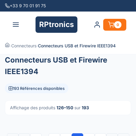
+33 9 70 01 91 75
RPtronics
0
›
Connecteurs
›
Connecteurs USB et Firewire IEEE1394
Connecteurs USB et Firewire
IEEE1394
193 Références disponibles
Affichage des produits
126–150
sur
193