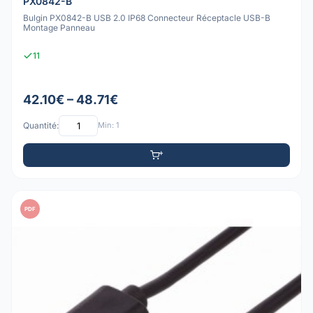
PX0842-B
Bulgin PX0842-B USB 2.0 IP68 Connecteur Réceptacle USB-B
Montage Panneau
11
42.10€ – 48.71€
Quantité:
Min: 1
PDF