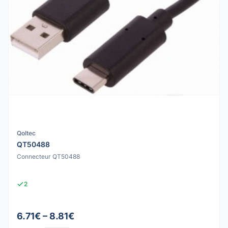
Qoltec
QT50488
Connecteur QT50488
2
6.71€ – 8.81€