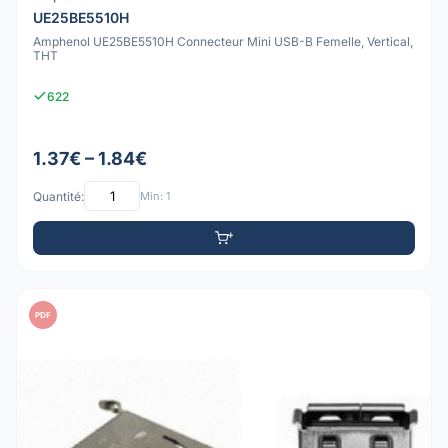
UE25BE5510H
Amphenol UE25BE5510H Connecteur Mini USB-B Femelle, Vertical,
THT
622
1.37€ – 1.84€
Quantité:
Min: 1
PDF