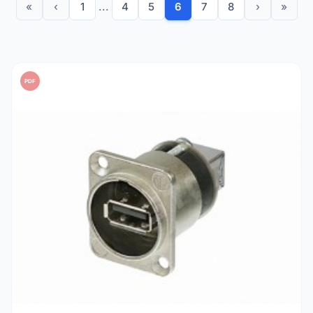
«
‹
1
...
4
5
6
7
8
›
»
PDF