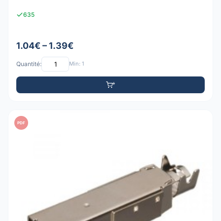
635
1.04€ – 1.39€
Quantité:
Min: 1
PDF