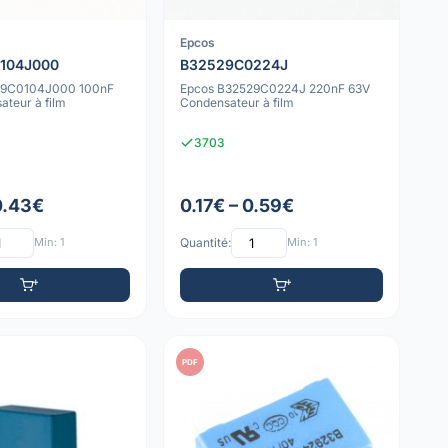
Epcos
104J000
B32529C0224J
29C0104J000 100nF
Epcos B32529C0224J 220nF 63V
teur à film
Condensateur à film
3703
0.43€
0.17€ – 0.59€
Min: 1
Quantité:
Min: 1
PDF