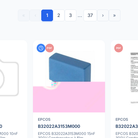
«
‹
1
2
3
...
37
›
»
PDF
PDF
EPCOS
EPCOS
0
B32022A3153M000
B32022A
000 10nF
EPCOS B32022A3153M000 15nF
EPCOS B32
ilm
300V Condensateur à film
300V Conden