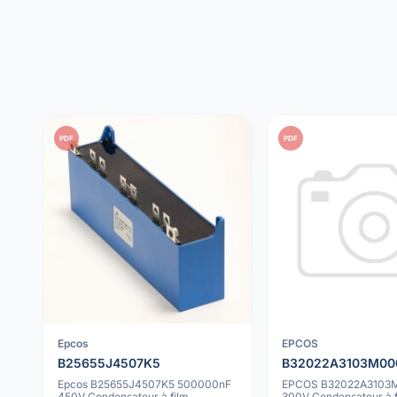
PDF
PDF
Epcos
EPCOS
B25655J4507K5
B32022A3103M00
Epcos B25655J4507K5 500000nF
EPCOS B32022A3103M
450V Condensateur à film
300V Condensateur à f