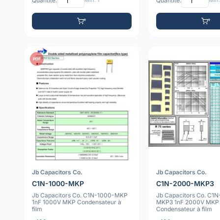
Quantité:
Min: 1
Quantité:
Min:
PDF
Jb Capacitors Co.
Jb Capacitors Co.
C1N-1000-MKP
C1N-2000-MKP3
Jb Capacitors Co. C1N-1000-MKP
Jb Capacitors Co. C1
1nF 1000V MKP Condensateur à
MKP3 1nF 2000V MKP
film
Condensateur à film