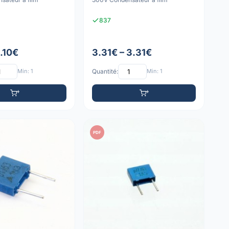
837
1.10€
3.31€ – 3.31€
Min: 1
Quantité:
Min: 1
PDF