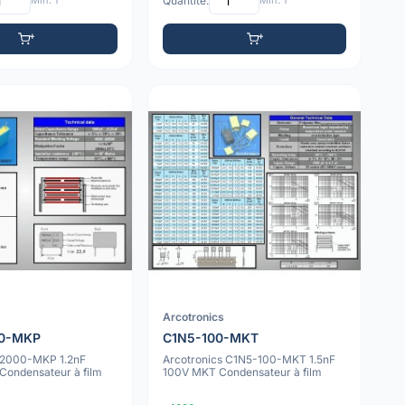
Min: 1
Quantité:
Min: 1
Arcotronics
00-MKP
C1N5-100-MKT
2000-MKP 1.2nF
Arcotronics C1N5-100-MKT 1.5nF
ondensateur à film
100V MKT Condensateur à film