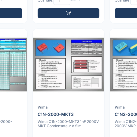
 1
Quantité:
Min: 1
Quantité:
Wima
Wima
C1N-2000-MKT3
C1N2-20
N-2000-
Wima C1N-2000-MKT3 1nF 2000V
Wima C1N2-
MKT Condensateur à film
2000V MKP C