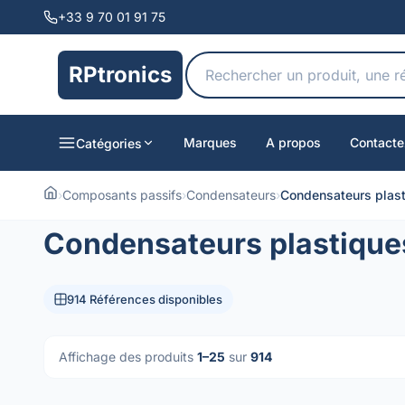
+33 9 70 01 91 75
RPtronics
Marques
A propos
Contacte
Catégories
›
Composants passifs
›
Condensateurs
›
Condensateurs pla
Condensateurs plastiq
914 Références disponibles
Affichage des produits
1–25
sur
914