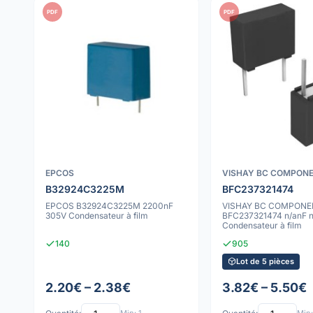
PDF
PDF
EPCOS
VISHAY BC COMPON
B32924C3225M
BFC237321474
EPCOS B32924C3225M 2200nF
VISHAY BC COMPONE
305V Condensateur à film
BFC237321474 n/anF n
Condensateur à film
140
905
Lot de 5 pièces
2.20€ – 2.38€
3.82€ – 5.50€