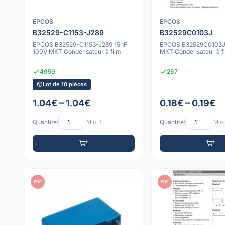
EPCOS
EPCOS
B32529-C1153-J289
B32529C0103J
EPCOS B32529-C1153-J289 15nF
EPCOS B32529C0103J
100V MKT Condensateur à film
MKT Condensateur à f
4959
267
Lot de 10 pièces
1.04€ – 1.04€
0.18€ – 0.19€
Quantité:
Min: 1
Quantité:
Min:
PDF
PDF