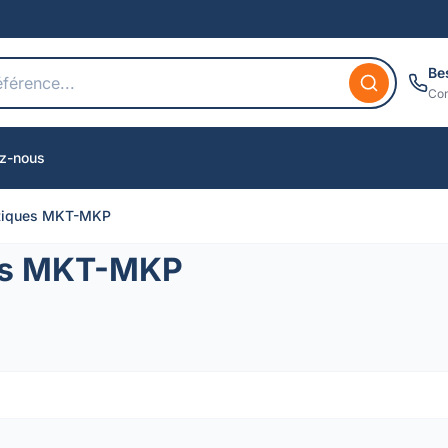
Be
Con
z-nous
stiques MKT-MKP
ues MKT-MKP