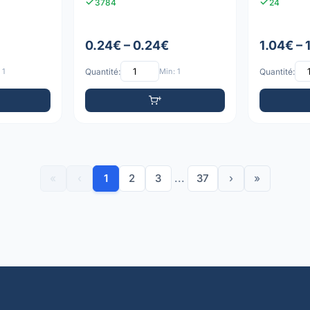
3784
24
0.24€ – 0.24€
1.04€ – 
 1
Quantité:
Min: 1
Quantité:
«
‹
1
2
3
...
37
›
»