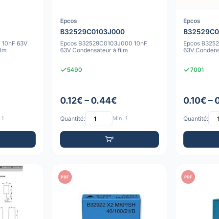
Epcos
Epcos
B32529C0103J000
B32529C0
 10nF 63V
Epcos B32529C0103J000 10nF
Epcos B325
ilm
63V Condensateur à film
63V Condensa
5490
7001
0.12€ – 0.44€
0.10€ – 
 1
Quantité:
Min: 1
Quantité:
PDF
PDF