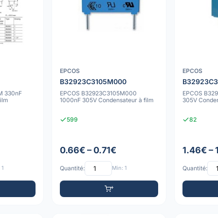
EPCOS
EPCOS
B32923C3105M000
B32923C
M 330nF
EPCOS B32923C3105M000
EPCOS B329
ilm
1000nF 305V Condensateur à film
305V Conden
599
82
0.66€ – 0.71€
1.46€ – 
 1
Quantité:
Min: 1
Quantité: