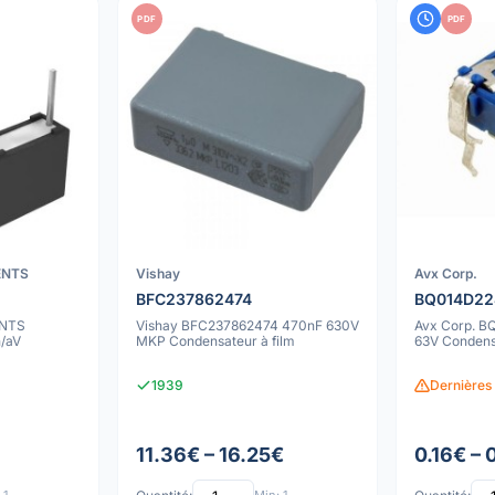
PDF
PDF
ENTS
Vishay
Avx Corp.
BFC237862474
BQ014D22
NTS
Vishay BFC237862474 470nF 630V
Avx Corp. 
/aV
MKP Condensateur à film
63V Condensa
1939
Dernières 
11.36€ – 16.25€
0.16€ – 