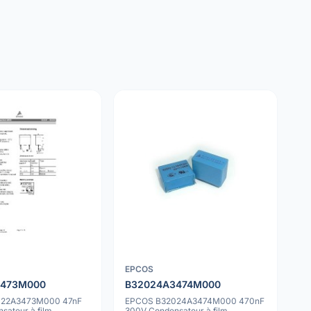
EPCOS
3473M000
B32024A3474M000
022A3473M000 47nF
EPCOS B32024A3474M000 470nF
sateur à film
300V Condensateur à film