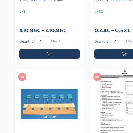
1
53
410.95€ – 410.95€
0.44€ – 0.53€
Quantité:
Min: 1
Quantité:
Min:
PDF
PDF