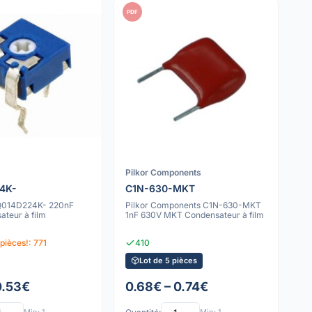
PDF
Pilkor Components
4K-
C1N-630-MKT
BQ014D224K- 220nF
Pilkor Components C1N-630-MKT
teur à film
1nF 630V MKT Condensateur à film
pièces!: 771
410
Lot de 5 pièces
0.53€
0.68€ – 0.74€