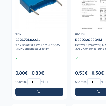
TDK
EPCOS
B32672L8222J
B32922C3334M
TDK B32672L8222J 2.2nF 2000V
EPCOS B32922C3334
MKP Condensateur à film
305V Condensateur à f
68
108
0.80€ – 0.80€
0.53€ – 0.58€
Quantité:
Min: 1
Quantité:
Min: