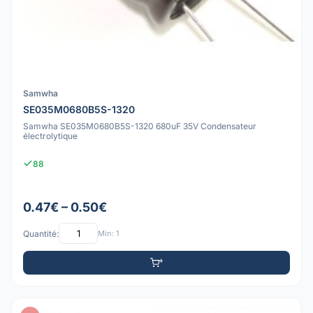
Samwha
SE035M0680B5S-1320
Samwha SE035M0680B5S-1320 680uF 35V Condensateur
électrolytique
88
0.47€ – 0.50€
Quantité:
Min: 1