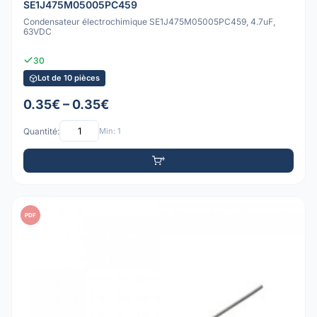
SE1J475M05005PC459
Condensateur électrochimique SE1J475M05005PC459, 4.7uF,
63VDC
30
Lot de 10 pièces
0.35€ – 0.35€
Quantité:
Min: 1
PDF