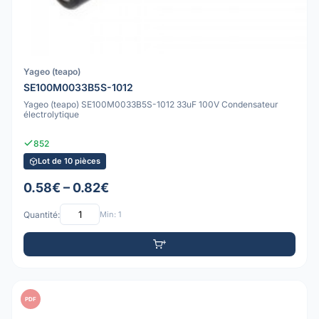
Yageo (teapo)
SE100M0033B5S-1012
Yageo (teapo) SE100M0033B5S-1012 33uF 100V Condensateur
électrolytique
852
Lot de 10 pièces
0.58€ – 0.82€
Quantité:
Min: 1
PDF