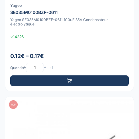
Yageo
SE035M0100BZF-0611
Yageo SE035M0100BZF-0611 100uF 35V Condensateur
électrolytique
4226
0.12€ – 0.17€
Quantité:
Min: 1
PDF