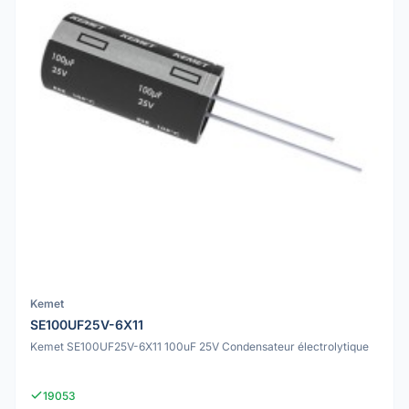
Kemet
SE100UF25V-6X11
Kemet SE100UF25V-6X11 100uF 25V Condensateur électrolytique
19053