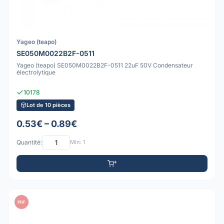
Yageo (teapo)
SE050M0022B2F-0511
Yageo (teapo) SE050M0022B2F-0511 22uF 50V Condensateur
électrolytique
10178
Lot de 10 pièces
0.53€ – 0.89€
Quantité:
Min: 1
PDF