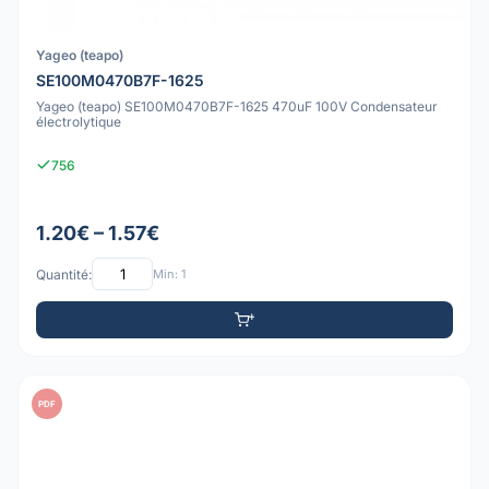
Yageo (teapo)
SE100M0470B7F-1625
Yageo (teapo) SE100M0470B7F-1625 470uF 100V Condensateur
électrolytique
756
1.20€ – 1.57€
Quantité:
Min: 1
PDF