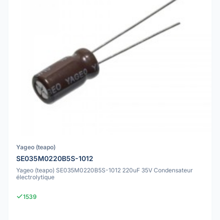
Yageo (teapo)
SE035M0220B5S-1012
Yageo (teapo) SE035M0220B5S-1012 220uF 35V Condensateur
électrolytique
1539