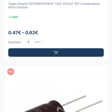
Yageo (teapo) SE035M1000B5S-1320 1000uF 35V Condensateur
électrolytique
1481
0.47€ – 0.62€
Quantité:
Min: 1
PDF