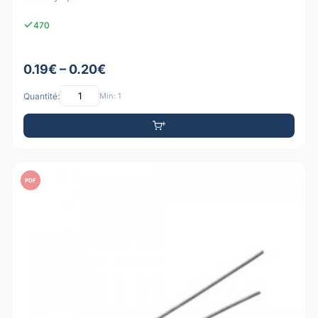
470
0.19€ – 0.20€
Quantité:
Min: 1
PDF