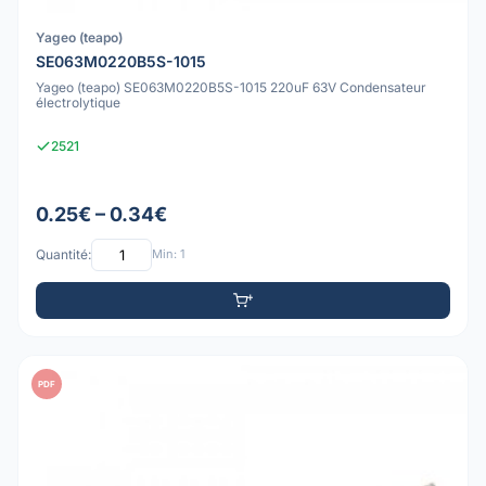
Yageo (teapo)
SE063M0220B5S-1015
Yageo (teapo) SE063M0220B5S-1015 220uF 63V Condensateur
électrolytique
2521
0.25€ – 0.34€
Quantité:
Min: 1
PDF