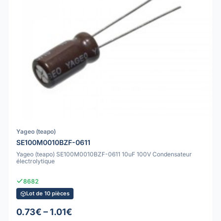
Yageo (teapo)
SE100M0010BZF-0611
Yageo (teapo) SE100M0010BZF-0611 10uF 100V Condensateur
électrolytique
8682
Lot de 10 pièces
0.73€ – 1.01€