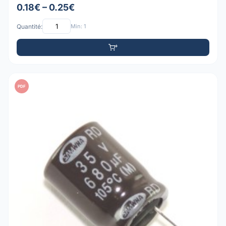
0.18€ – 0.25€
Quantité:
Min: 1
PDF