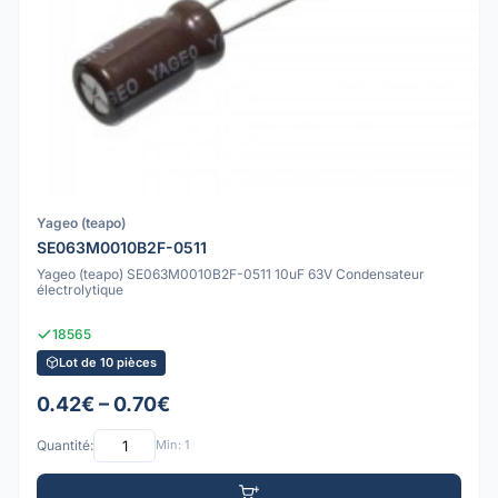
Yageo (teapo)
SE063M0010B2F-0511
Yageo (teapo) SE063M0010B2F-0511 10uF 63V Condensateur
électrolytique
18565
Lot de 10 pièces
0.42€ – 0.70€
Quantité:
Min: 1