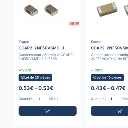
Yageo
Kemet
CCAP2-2NF50VSMD-B
CCAP2-2NF50VS
Condensateur céramique CCAP2-
Condensateur cérami
2NF50VSMD-B 2nf 50V
2NF50VSMD-C 2nf 50
2379
2855
Lot de 25 pièces
Lot de 10 pièces
0.53€ – 0.53€
0.43€ – 0.47€
Quantité:
Min: 1
Quantité:
Min: