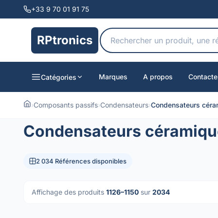
+33 9 70 01 91 75
RPtronics
Marques
A propos
Contacte
Catégories
›
Composants passifs
›
Condensateurs
›
Condensateurs céra
Condensateurs céramiqu
2 034 Références disponibles
Affichage des produits
1126–1150
sur
2034