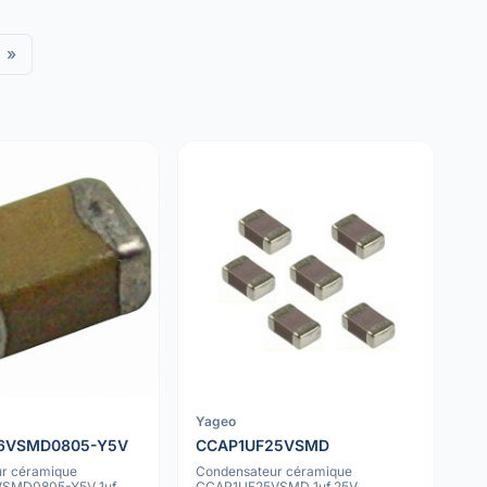
»
Yageo
16VSMD0805-Y5V
CCAP1UF25VSMD
r céramique
Condensateur céramique
SMD0805-Y5V 1uf
CCAP1UF25VSMD 1uf 25V