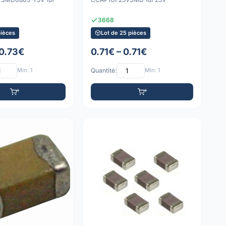
3668
pièces
Lot de 25 pièces
 0.73€
0.71€ – 0.71€
Min: 1
Quantité:
Min: 1