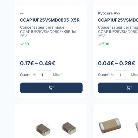
--
Kyocera Avx
CCAP1UF25VSMD0805-X5R
CCAP1UF25VSMD0
Condensateur céramique
Condensateur cérami
CCAP1UF25VSMD0805-X5R 1uf
CCAP1UF25VSMD0805
25V
25V
50
500
0.17€ – 0.49€
0.04€ – 0.29€
Quantité:
Min: 1
Quantité:
Min: