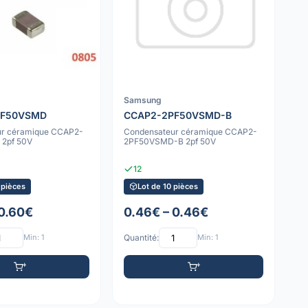
Samsung
PF50VSMD
CCAP2-2PF50VSMD-B
ur céramique CCAP2-
Condensateur céramique CCAP2-
2pf 50V
2PF50VSMD-B 2pf 50V
12
 pièces
Lot de 10 pièces
 0.60€
0.46€ – 0.46€
Min: 1
Quantité:
Min: 1