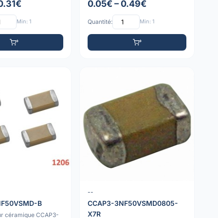
0.31€
0.05€ – 0.49€
Min: 1
Quantité:
Min: 1
--
NF50VSMD-B
CCAP3-3NF50VSMD0805-
X7R
ur céramique CCAP3-