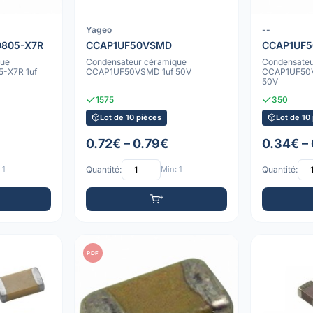
Yageo
--
805-X7R
CCAP1UF50VSMD
CCAP1UF
que
Condensateur céramique
Condensateu
-X7R 1uf
CCAP1UF50VSMD 1uf 50V
CCAP1UF50
50V
1575
350
Lot de 10 pièces
Lot de 10
0.72€ – 0.79€
0.34€ –
 1
Quantité:
Min: 1
Quantité:
PDF