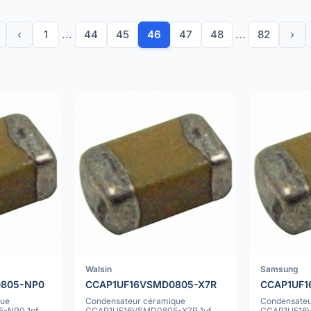
‹
1
...
44
45
46
47
48
...
82
›
Walsin
Samsung
805-NP0
CCAP1UF16VSMD0805-X7R
CCAP1UF
que
Condensateur céramique
Condensateu
-NP0 1pf
CCAP1UF16VSMD0805-X7R 1uf
CCAP1UF16V