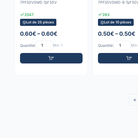
7PF50VSMD 7pf 50V
7PF50VSMD-B 7pf 50
3547
393
Lot de 25 pièces
Lot de 10 pièces
0.60€ – 0.60€
0.50€ – 0.50€
Quantité:
Min: 1
Quantité:
Min:
«