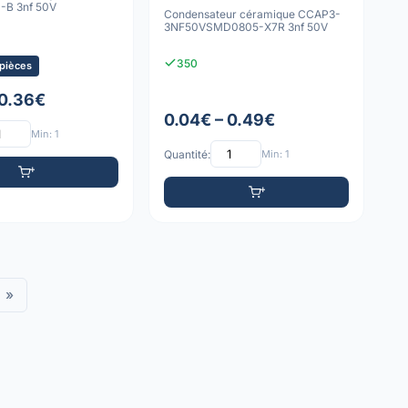
B 3nf 50V
Condensateur céramique CCAP3-
3NF50VSMD0805-X7R 3nf 50V
350
 pièces
 0.36€
0.04€ – 0.49€
Min: 1
Quantité:
Min: 1
»