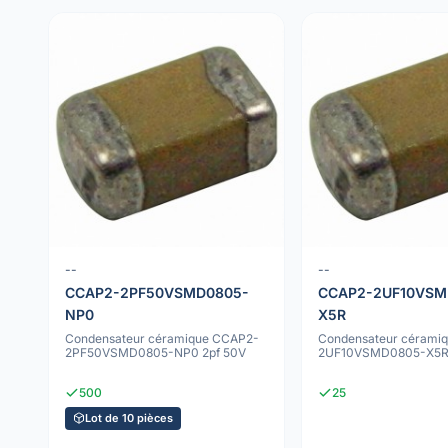
--
--
CCAP2-2PF50VSMD0805-
CCAP2-2UF10VSM
NP0
X5R
Condensateur céramique CCAP2-
Condensateur cérami
2PF50VSMD0805-NP0 2pf 50V
2UF10VSMD0805-X5R 
500
25
Lot de 10 pièces