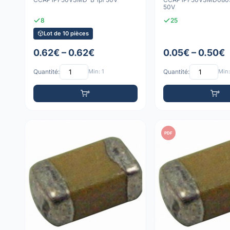
50V
8
25
Lot de 10 pièces
0.62€ – 0.62€
0.05€ – 0.50€
Quantité:
Min: 1
Quantité:
Min:
PDF