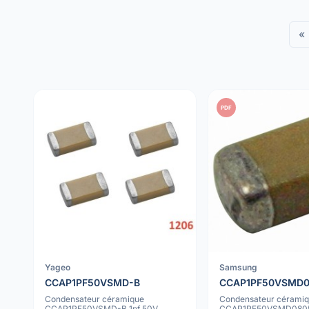
«
PDF
Yageo
Samsung
CCAP1PF50VSMD-B
CCAP1PF50VSMD0
Condensateur céramique
Condensateur cérami
CCAP1PF50VSMD-B 1pf 50V
CCAP1PF50VSMD0805