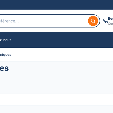
Be
Con
z-nous
miques
es