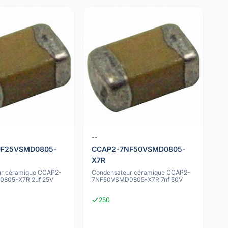
x
--
UF25VSMD0805-
CCAP2-7NF50VSMD0805-
X7R
ur céramique CCAP2-
Condensateur céramique CCAP2-
805-X7R 2uf 25V
7NF50VSMD0805-X7R 7nf 50V
250