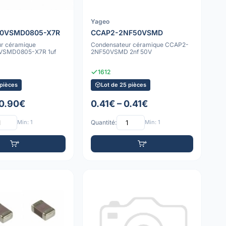
Yageo
50VSMD0805-X7R
CCAP2-2NF50VSMD
r céramique
Condensateur céramique CCAP2-
VSMD0805-X7R 1uf
2NF50VSMD 2nf 50V
1612
 pièces
Lot de 25 pièces
 0.90€
0.41€ – 0.41€
Min: 1
Quantité:
Min: 1