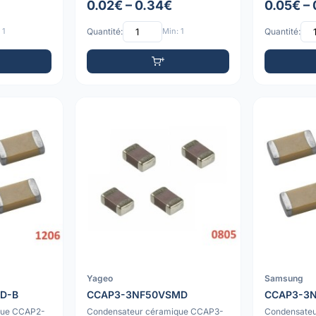
0.02€ – 0.34€
0.05€ – 
 1
Quantité:
Min: 1
Quantité:
Yageo
Samsung
D-B
CCAP3-3NF50VSMD
CCAP3-3
que CCAP2-
Condensateur céramique CCAP3-
Condensate