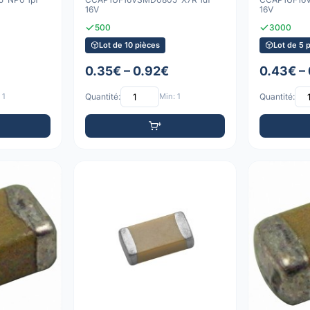
16V
16V
500
3000
Lot de 10 pièces
Lot de 5 
0.35€ – 0.92€
0.43€ –
 1
Quantité:
Min: 1
Quantité: