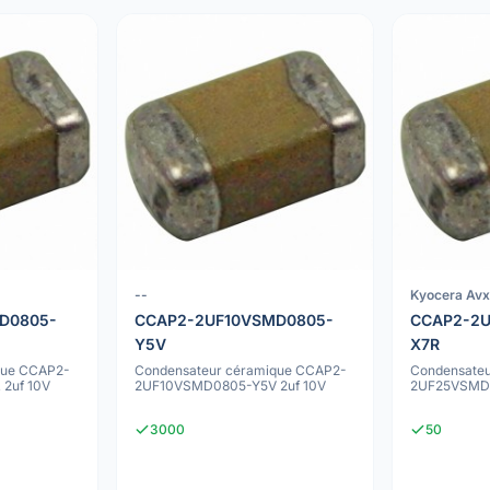
--
Kyocera Av
D0805-
CCAP2-2UF10VSMD0805-
CCAP2-2
Y5V
X7R
que CCAP2-
Condensateur céramique CCAP2-
Condensate
2uf 10V
2UF10VSMD0805-Y5V 2uf 10V
2UF25VSMD0
3000
50