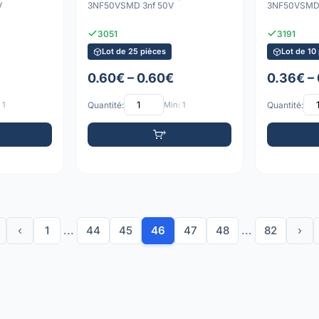
V
3NF50VSMD 3nf 50V
3NF50VSMD-
3051
3191
Lot de 25 pièces
Lot de 10
0.60€ – 0.60€
0.36€ –
 1
Quantité:
Min: 1
Quantité:
‹
1
...
44
45
46
47
48
...
82
›