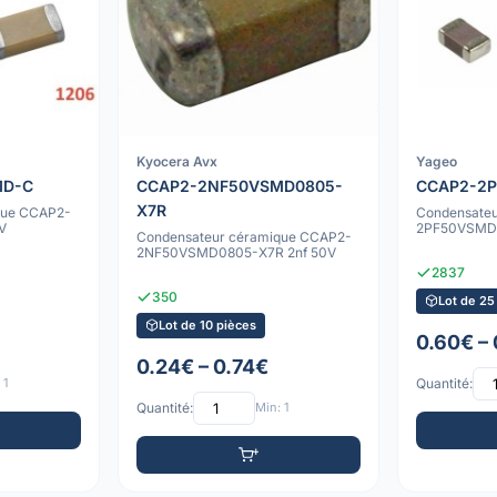
Kyocera Avx
Yageo
MD-C
CCAP2-2NF50VSMD0805-
CCAP2-2
X7R
que CCAP2-
Condensate
V
2PF50VSMD 
Condensateur céramique CCAP2-
2NF50VSMD0805-X7R 2nf 50V
2837
350
Lot de 25
Lot de 10 pièces
0.60€ –
0.24€ – 0.74€
 1
Quantité:
Quantité:
Min: 1