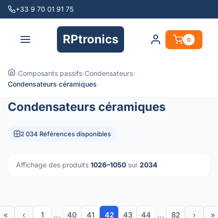
+33 9 70 01 91 75
RPtronics
0
›
Composants passifs
›
Condensateurs
›
Condensateurs céramiques
Condensateurs céramiques
2 034 Références disponibles
Affichage des produits
1026–1050
sur
2034
«
‹
1
...
40
41
42
43
44
...
82
›
»