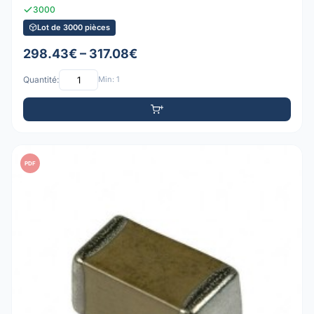
3000
Lot de 3000 pièces
298.43€ – 317.08€
Quantité:
Min: 1
PDF