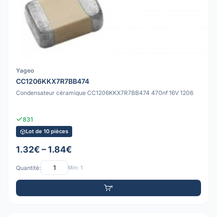
Yageo
CC1206KKX7R7BB474
Condensateur céramique CC1206KKX7R7BB474 470nf 16V 1206
831
Lot de 10 pièces
1.32€ – 1.84€
Quantité:
Min: 1