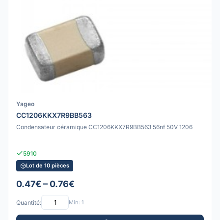
Yageo
CC1206KKX7R9BB563
Condensateur céramique CC1206KKX7R9BB563 56nf 50V 1206
5910
Lot de 10 pièces
0.47€ – 0.76€
Quantité:
Min: 1