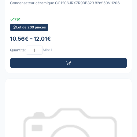
Condensateur céramique CC1206JRX7R9BB823 82nf 50V 1206
791
Lot de 200 pièces
10.56€ – 12.01€
Quantité:
Min: 1