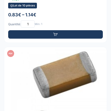
Lot de 10 pièces
0.83€ – 1.14€
Quantité:
Min: 1
PDF