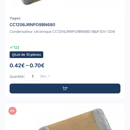
Yageo
CC1206JRNPO9BN680
Condensateur céramique CC1206JRNPO9BN680 68pf 50V 1206
123
Lot de 10 pièces
0.42€ – 0.70€
Quantité:
Min: 1
PDF