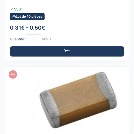
5361
Lot de 10 pièces
0.31€ – 0.50€
Quantité:
Min: 1
PDF