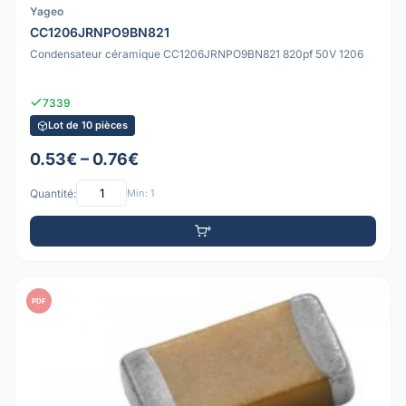
Yageo
CC1206JRNPO9BN821
Condensateur céramique CC1206JRNPO9BN821 820pf 50V 1206
7339
Lot de 10 pièces
0.53€ – 0.76€
Quantité:
Min: 1
PDF