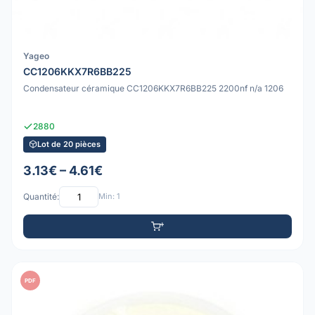
Yageo
CC1206KKX7R6BB225
Condensateur céramique CC1206KKX7R6BB225 2200nf n/a 1206
2880
Lot de 20 pièces
3.13€ – 4.61€
Quantité:
Min: 1
PDF