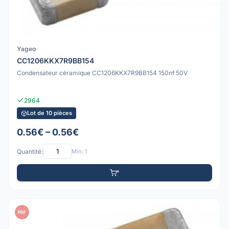
Yageo
CC1206KKX7R9BB154
Condensateur céramique CC1206KKX7R9BB154 150nf 50V
2964
Lot de 10 pièces
0.56€ – 0.56€
Quantité:
Min: 1
PDF