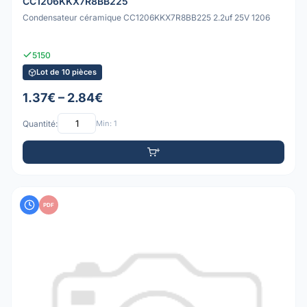
CC1206KKX7R8BB225
Condensateur céramique CC1206KKX7R8BB225 2.2uf 25V 1206
5150
Lot de 10 pièces
1.37€ – 2.84€
Quantité:
Min: 1
PDF