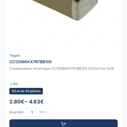
Yageo
CC1206KKX7R7BB105
Condensateur céramique CC1206KKX7R7BB105 1000nf n/a 1206
60
Lot de 50 pièces
2.80€ – 4.63€
Quantité:
Min: 1