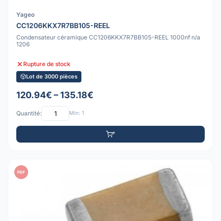
Yageo
CC1206KKX7R7BB105-REEL
Condensateur céramique CC1206KKX7R7BB105-REEL 1000nf n/a
1206
Rupture de stock
Lot de 3000 pièces
120.94€ – 135.18€
Quantité:
Min: 1
PDF