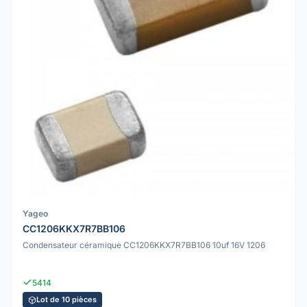
Yageo
CC1206KKX7R7BB106
Condensateur céramique CC1206KKX7R7BB106 10uf 16V 1206
5414
Lot de 10 pièces