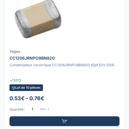
Yageo
CC1206JRNPO9BN820
Condensateur céramique CC1206JRNPO9BN820 82pf 50V 1206
5172
Lot de 10 pièces
0.53€ – 0.76€
Quantité:
Min: 1