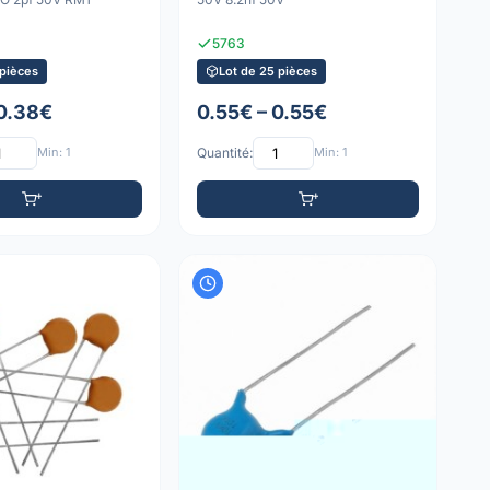
5763
 pièces
Lot de 25 pièces
 0.38€
0.55€ – 0.55€
Min: 1
Quantité:
Min: 1