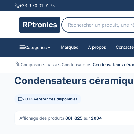
+33 9 70 01 91 75
RPtronics
Marques
A propos
Contacte
Catégories
›
Composants passifs
›
Condensateurs
›
Condensateurs céra
Condensateurs céramiqu
2 034 Références disponibles
Affichage des produits
801–825
sur
2034