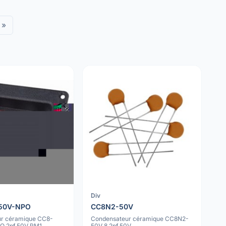
»
Div
50V-NPO
CC8N2-50V
r céramique CC8-
Condensateur céramique CC8N2-
O 2pf 50V RM1
50V 8.2nf 50V