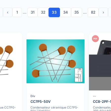
‹
1
...
31
32
33
34
35
...
82
›
PDF
Div
--
CC7P5-50V
CC8-2PF-
que CC7P0-
Condensateur céramique CC7P5-
Condensateu
50V 7.5pf 50V
2PF-50V-NP