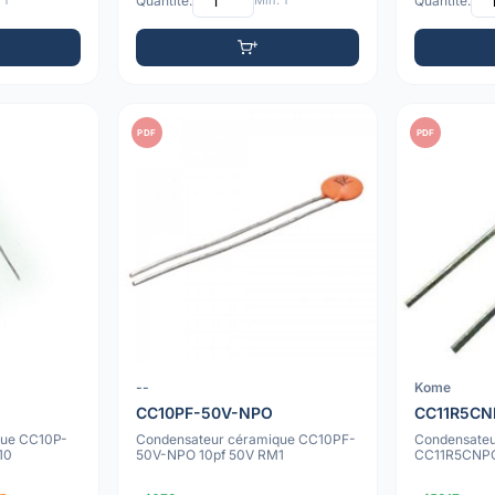
 1
Quantité:
Min: 1
Quantité:
PDF
PDF
--
Kome
CC10PF-50V-NPO
CC11R5CN
que CC10P-
Condensateur céramique CC10PF-
Condensateu
10
50V-NPO 10pf 50V RM1
CC11R5CNPO