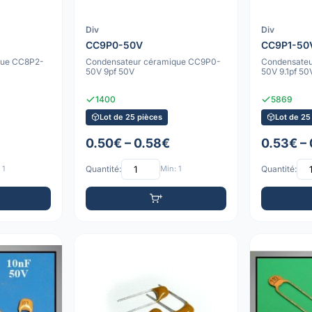
Div
Div
CC9P0-50V
CC9P1-50
que CC8P2-
Condensateur céramique CC9P0-
Condensateu
50V 9pf 50V
50V 9.1pf 50
1400
5869
Lot de 25 pièces
Lot de 25
0.50€ – 0.58€
0.53€ –
 1
Quantité:
Min: 1
Quantité: