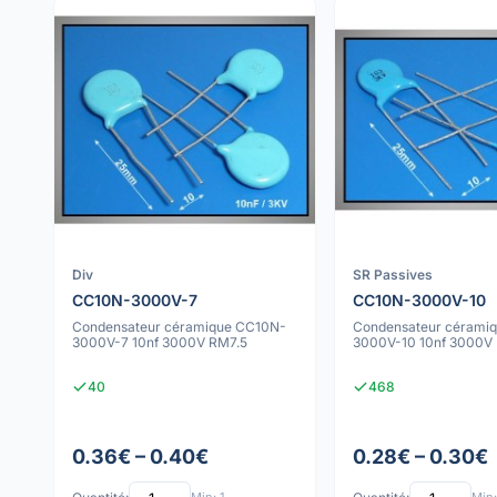
Div
SR Passives
CC10N-3000V-7
CC10N-3000V-10
Condensateur céramique CC10N-
Condensateur cérami
3000V-7 10nf 3000V RM7.5
3000V-10 10nf 3000V
40
468
0.36€ – 0.40€
0.28€ – 0.30€