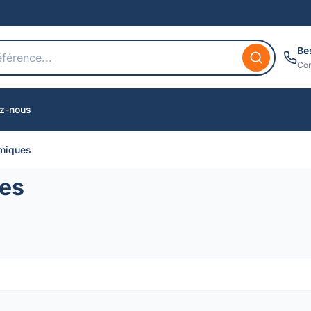
Be
Con
z-nous
miques
es