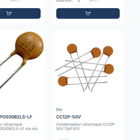
Min: 1
Quantité:
Min: 1
Div
PO500B2LS-LF
CC12P-50V
r céramique
Condensateur céramique CC12P-
500B2LS-LF n/a n/a
50V 12pf 50V