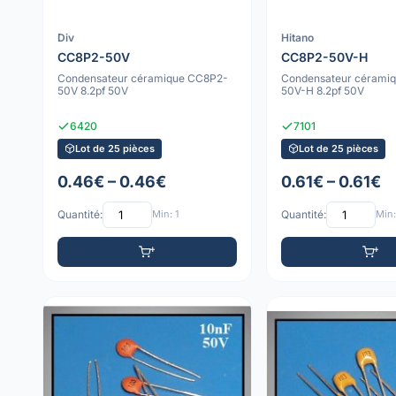
Div
Hitano
CC8P2-50V
CC8P2-50V-H
Condensateur céramique CC8P2-
Condensateur cérami
50V 8.2pf 50V
50V-H 8.2pf 50V
6420
7101
Lot de 25 pièces
Lot de 25 pièces
0.46€ – 0.46€
0.61€ – 0.61€
Quantité:
Min: 1
Quantité:
Min: