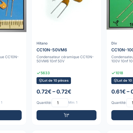
Hitano
Div
CC10N-50VM6
CC10N-10
que CC10N-
Condensateur céramique CC10N-
Condensate
50VM6 10nf 50V
100V 10nf 1
5633
1018
Lot de 10 pièces
Lot de 10
0.72€ – 0.72€
0.61€ – 
 1
Quantité:
Min: 1
Quantité: