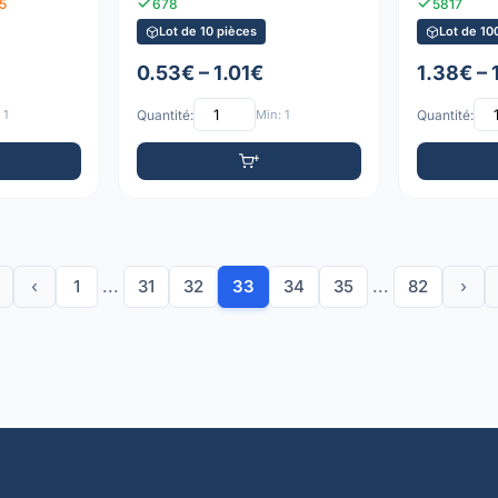
5
678
5817
Lot de 10 pièces
Lot de 10
0.53€ – 1.01€
1.38€ – 
 1
Quantité:
Min: 1
Quantité:
‹
1
...
31
32
33
34
35
...
82
›