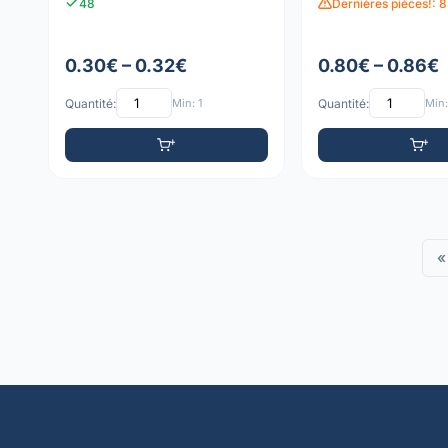
48
Dernières pièces!: 8
0.30€ – 0.32€
0.80€ – 0.86€
Quantité:
Min: 1
Quantité:
Min:
«