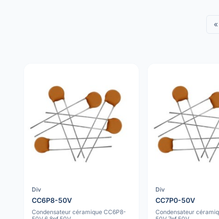
«
Div
Div
CC6P8-50V
CC7P0-50V
Condensateur céramique CC6P8-
Condensateur cérami
50V 6.8pf 50V
50V 7pf 50V