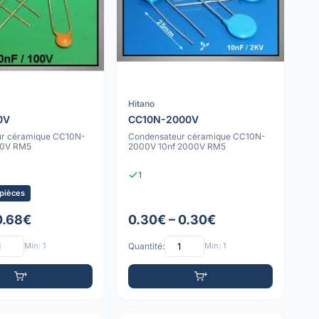
Hitano
0V
CC10N-2000V
ur céramique CC10N-
Condensateur céramique CC10N-
00V RM5
2000V 10nf 2000V RM5
1
 pièces
0.68€
0.30€ – 0.30€
Min: 1
Quantité:
Min: 1