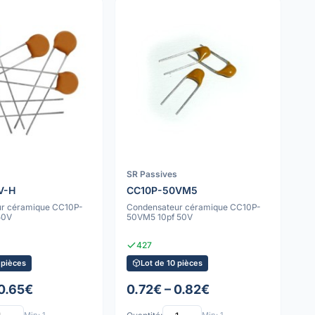
SR Passives
V-H
CC10P-50VM5
r céramique CC10P-
Condensateur céramique CC10P-
50V
50VM5 10pf 50V
427
 pièces
Lot de 10 pièces
 0.65€
0.72€ – 0.82€