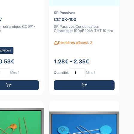
SR Passives
V
CC10K-100
r céramique CC9P1-
SR Passives Condensateur
V
Céramique 100pF 10kV THT 10mm
Dernières pièces!: 2
 pièces
 0.53€
1.28€ – 2.35€
Min: 1
Quantité:
Min: 1