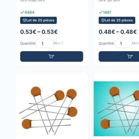
4484
1481
Lot de 25 pièces
Lot de 25 pièces
0.53€ – 0.53€
0.48€ – 0.48€
Quantité:
Min: 1
Quantité:
Min: