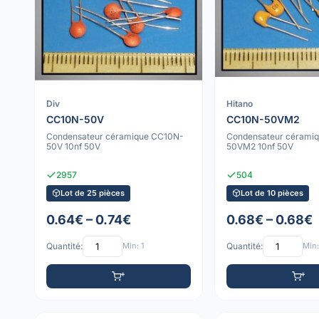
Div
Hitano
CC10N-50V
CC10N-50VM2
Condensateur céramique CC10N-
Condensateur cérami
50V 10nf 50V
50VM2 10nf 50V
2957
504
Lot de 25 pièces
Lot de 10 pièces
0.64€ – 0.74€
0.68€ – 0.68€
Quantité:
Min: 1
Quantité:
Min: