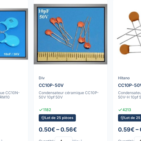
Div
Hitano
CC10P-50V
CC10P-50
que CC10N-
Condensateur céramique CC10P-
Condensateu
 RM10
50V 10pf 50V
50V-H 10pf 
1182
4213
Lot de 25 pièces
Lot de 25
0.50€ – 0.56€
0.59€ –