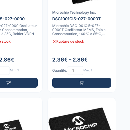
Microchip Technology Inc.
I5-027-0000
DSC1001CI5-027-0000T
027-0000 Oscillateur
Microchip DSC1001CI5-027-
e Consommation,
0000T Oscillateur MEMS, Faible
 à 85C, Boîtier VDFN
Consommation, -40°C à 85°C,
10ppm
e stock
Rupture de stock
 2.86€
2.36€ – 2.86€
Min: 1
Quantité:
Min: 1