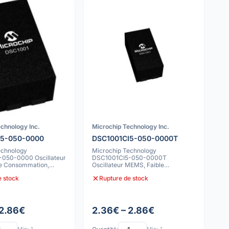
chnology Inc.
Microchip Technology Inc.
I5-050-0000
DSC1001CI5-050-0000T
echnology
Microchip Technology
050-0000 Oscillateur
DSC1001CI5-050-0000T
e Consommation,
Oscillateur MEMS, Faible
 à 85C, 4
Consommation, 10ppm, -40C à
e stock
Rupture de stock
85C,
 2.86€
2.36€ – 2.86€