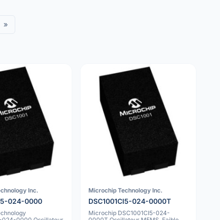
»
chnology Inc.
Microchip Technology Inc.
I5-024-0000
DSC1001CI5-024-0000T
echnology
Microchip DSC1001CI5-024-
024-0000 Oscillateur
0000T Oscillateur MEMS, Faible