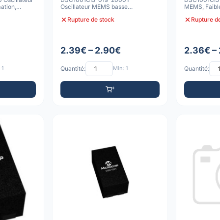
tion,
Oscillateur MEMS basse
MEMS, Faibl
-V
consommation, 10ppm, -40C à
10ppm
Rupture de stock
Rupture d
85C, 4-
2.39€ – 2.90€
2.36€ –
 1
Quantité:
Min: 1
Quantité: