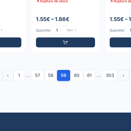
Rupture de stock
Rupture d
P
1.55€ – 1.86€
1.55€ – 
 1
Quantité:
Min: 1
Quantité:
‹
1
...
57
58
59
60
61
...
303
›