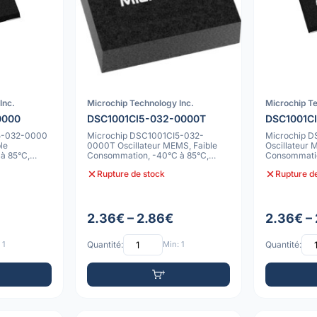
Inc.
Microchip Technology Inc.
Microchip Te
0000
DSC1001CI5-032-0000T
DSC1001C
5-032-0000
Microchip DSC1001CI5-032-
Microchip 
le
0000T Oscillateur MEMS, Faible
Oscillateur 
à 85°C,
Consommation, -40°C à 85°C,
Consommatio
10ppm
10ppm
Rupture de stock
Rupture d
2.36€ – 2.86€
2.36€ –
 1
Quantité:
Min: 1
Quantité: