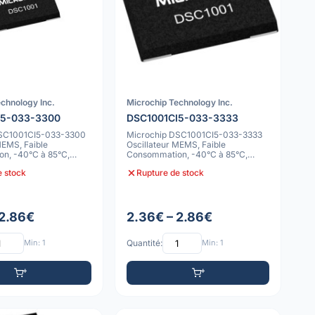
chnology Inc.
Microchip Technology Inc.
I5-033-3300
DSC1001CI5-033-3333
DSC1001CI5-033-3300
Microchip DSC1001CI5-033-3333
MEMS, Faible
Oscillateur MEMS, Faible
n, -40°C à 85°C,
Consommation, -40°C à 85°C,
10ppm
e stock
Rupture de stock
 2.86€
2.36€ – 2.86€
Min: 1
Quantité:
Min: 1