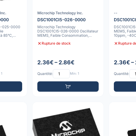
Inc.
Microchip Technology Inc.
--
0000
DSC1001CI5-026-0000
DSC1001C
5-025-0000
Microchip Technology
DSC1001CI5-
le
DSC1001CI5-026-0000 Oscillateur
MEMS, Faibl
à 85°C,
MEMS, Faible Consommation,
10ppm, -40C
10ppm, -40°C à 85°C,
Rupture de stock
Rupture d
2.36€ – 2.86€
2.36€ –
 1
Quantité:
Min: 1
Quantité: