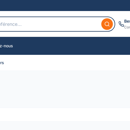
Be
Con
z-nous
ers