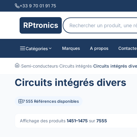
+33 9 70 01 91 75
RPtronics
Marques
A propos
Contacte
Catégories
›
Semi-conducteurs
›
Circuits intégrés
›
Circuits intégrés div
Circuits intégrés divers
7 555 Références disponibles
Affichage des produits
1451–1475
sur
7555