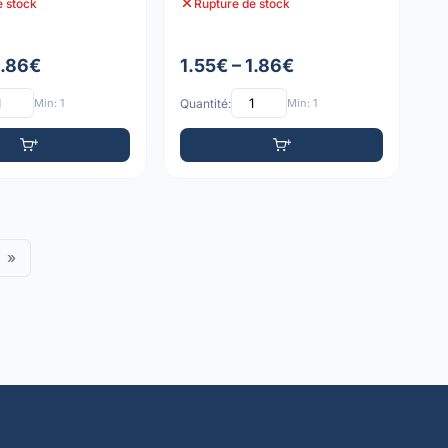
e stock
Rupture de stock
105C,
1.86€
1.55€ – 1.86€
Min: 1
Quantité:
Min: 1
»