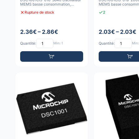
MEMS basse consommation,
MEMS basse consomma
10ppm, -40C à 85C, 4-V
10ppm, -40C à 85C, 4
Rupture de stock
2
2.36€ – 2.86€
2.03€ – 2.03€
Quantité:
Min: 1
Quantité:
Min: