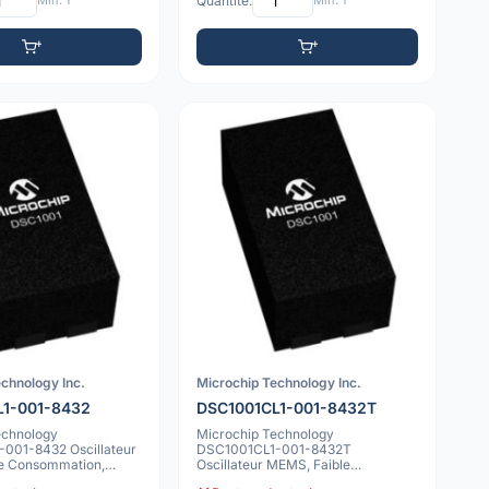
Min: 1
Quantité:
Min: 1
chnology Inc.
Microchip Technology Inc.
L1-001-8432
DSC1001CL1-001-8432T
echnology
Microchip Technology
001-8432 Oscillateur
DSC1001CL1-001-8432T
e Consommation,
Oscillateur MEMS, Faible
 à 105C,
Consommation, 50ppm, -40C à