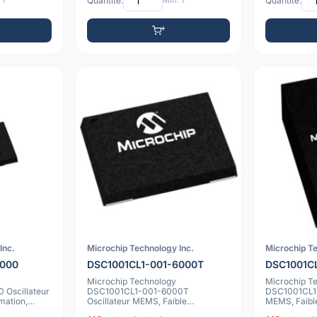
 1
Quantité:
Min: 1
Quantité:
Inc.
Microchip Technology Inc.
Microchip Te
6000
DSC1001CL1-001-6000T
DSC1001C
Microchip Technology
Microchip T
Oscillateur
DSC1001CL1-001-6000T
DSC1001CL1-
ation,
Oscillateur MEMS, Faible
MEMS, Faibl
Consommation, -40°C à 105°C, 50
50ppm, -40C