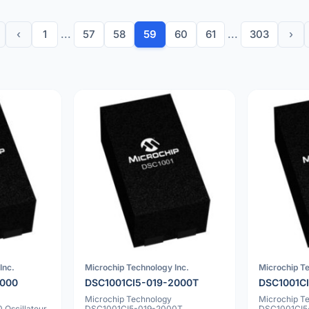
‹
1
...
57
58
59
60
61
...
303
›
Inc.
Microchip Technology Inc.
Microchip Te
2000
DSC1001CI5-019-2000T
DSC1001C
Microchip Technology
Microchip T
Oscillateur
DSC1001CI5-019-2000T
DSC1001CI5-