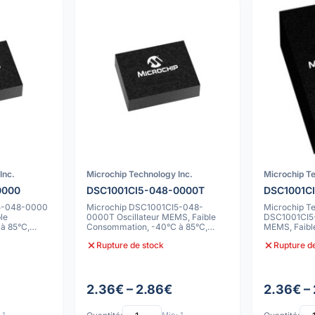
Inc.
Microchip Technology Inc.
Microchip Te
0000
DSC1001CI5-048-0000T
DSC1001C
5-048-0000
Microchip DSC1001CI5-048-
Microchip T
le
0000T Oscillateur MEMS, Faible
DSC1001CI5-
à 85°C,
Consommation, -40°C à 85°C,
MEMS, Faibl
10ppm
10ppm, -40C
Rupture de stock
Rupture d
2.36€ – 2.86€
2.36€ –