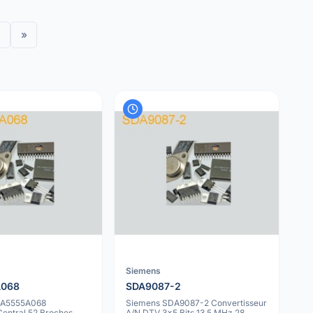
»
Siemens
A068
SDA9087-2
DA5555A068
Siemens SDA9087-2 Convertisseur
Central 52 Broches
A/N DTV 3x5 Bits 13.5 MHz 28