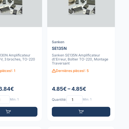
Sanken
SE135N
30N Amplificateur
Sanken SE135N Amplificateur
30V, 3 broches, TO-220
d\'Erreur, Boîtier TO-220, Montage
Traversant
pièces!: 1
Dernières pièces!: 5
 6.84€
4.85€ – 4.85€
Min: 1
Quantité:
Min: 1