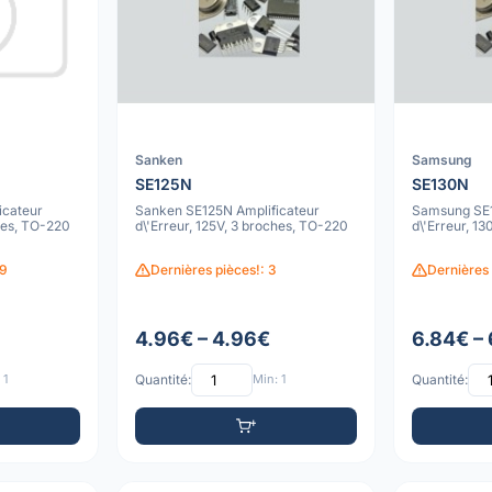
Sanken
Samsung
SE125N
SE130N
icateur
Sanken SE125N Amplificateur
Samsung SE1
ches, TO-220
d\'Erreur, 125V, 3 broches, TO-220
d\'Erreur, 1
39
Dernières pièces!: 3
Dernières 
4.96€ – 4.96€
6.84€ –
 1
Quantité:
Min: 1
Quantité: