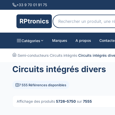
+33 9 70 01 91 75
RPtronics
Marques
A propos
Contacte
Catégories
›
Semi-conducteurs
›
Circuits intégrés
›
Circuits intégrés div
Circuits intégrés divers
7 555 Références disponibles
Affichage des produits
5726–5750
sur
7555