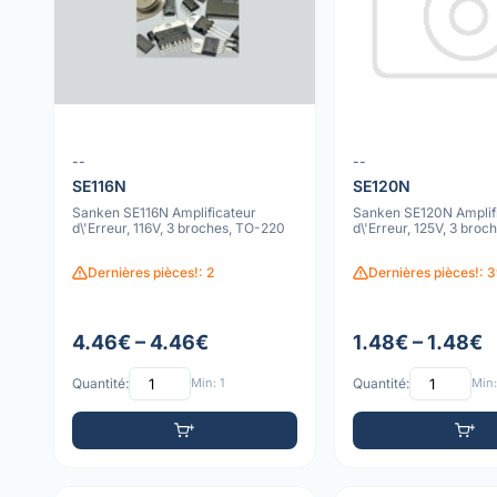
--
--
SE116N
SE120N
Sanken SE116N Amplificateur
Sanken SE120N Amplif
d\'Erreur, 116V, 3 broches, TO-220
d\'Erreur, 125V, 3 bro
Dernières pièces!: 2
Dernières pièces!: 
4.46€ – 4.46€
1.48€ – 1.48€
Quantité:
Min: 1
Quantité:
Min: