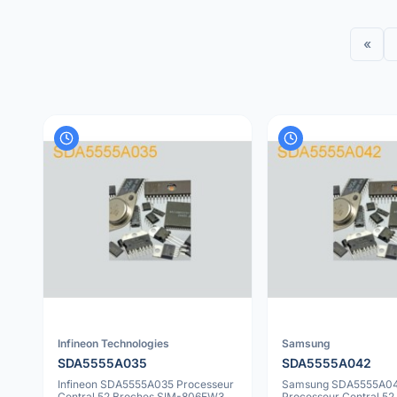
«
Infineon Technologies
Samsung
SDA5555A035
SDA5555A042
Infineon SDA5555A035 Processeur
Samsung SDA5555A0
Central 52 Broches SIM-806EW3
Processeur Central 52