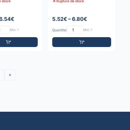
e stock
Rupture de stock
 6.54€
5.52€ – 6.80€
Min: 1
Quantité:
Min: 1
»