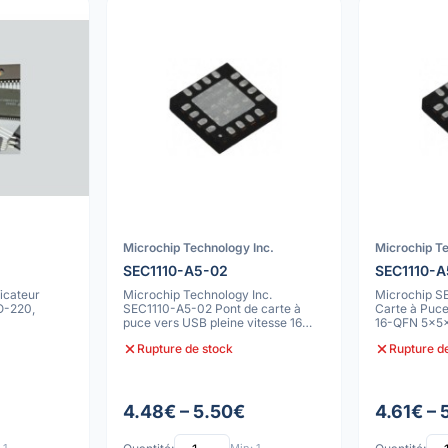
Microchip Technology Inc.
Microchip Te
SEC1110-A5-02
SEC1110-
icateur
Microchip Technology Inc.
Microchip S
TO-220,
SEC1110-A5-02 Pont de carte à
Carte à Puce
puce vers USB pleine vitesse 16
16-QFN 5x5
QFN TRAcse 4
Rupture de stock
Rupture d
4.48€ – 5.50€
4.61€ – 