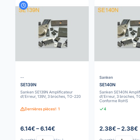
--
Sanken
SE139N
SE140N
Sanken SE139N Amplificateur
Sanken SE140N Amplif
d\'Erreur, 139V, 3 broches, TO-220
d\'Erreur, 3 broches, 
Conforme RoHS
Dernières pièces!: 1
4
6.14€ – 6.14€
2.38€ – 2.38€