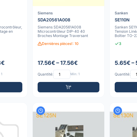
Siemens
Sanken
SDA20561A008
SE110N
ocontrôleur,
Siemens SDA20561A008
Sanken SE11
tage en
Microcontrôleur DIP-40 40
Tension Linéa
Broches Montage Traversant
Boîtier TO-
Traversant
Dernières pièces!: 10
3
8€
17.56€ – 17.56€
5.65€ –
 1
Quantité:
Min: 1
Quantité: