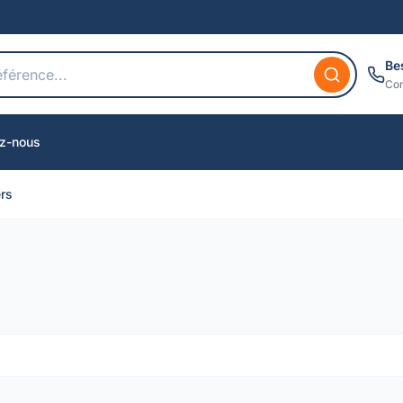
Be
Con
z-nous
ers