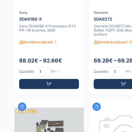
Sony
Siemens
SDA9188-X
SDA9272
Sony SDA9188-X Processeur DTV
Siemens SDA9272 Micr
PIP, 48 broches, SMD
Boîtier PQFP-208, Mon
Surface
Dernières pièces!: 1
Dernières pièces!: 3
88.02€ – 92.66€
69.28€ – 69.2
Quantité:
Min: 1
Quantité:
Min: