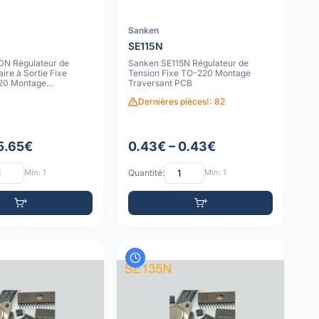
Sanken
SE115N
0N Régulateur de
Sanken SE115N Régulateur de
ire à Sortie Fixe
Tension Fixe TO-220 Montage
220 Montage
Traversant PCB
Dernières pièces!: 82
 5.65€
0.43€ – 0.43€
Min: 1
Quantité:
Min: 1