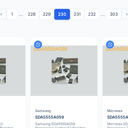
‹
1
...
228
229
230
231
232
...
303
›
Samsung
Micronas
SDA5555A059
SDA5555
42
Samsung SDA5555A059
Micronas S
 Broches
Processeur Central 52 Broches
Processeur 