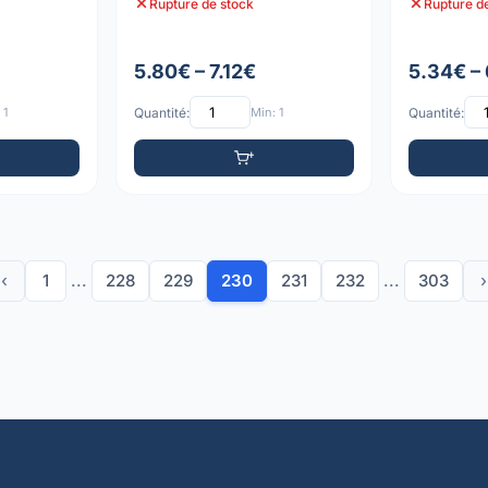
Rupture de stock
Rupture d
5.80€ – 7.12€
5.34€ –
 1
Quantité:
Min: 1
Quantité:
‹
1
...
228
229
230
231
232
...
303
›